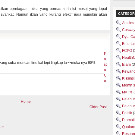
kan perniagaan. Idea yang bernas serta isi mesej yang tepat
CATEGOR
syarikat. Namun iklan yang kurang efektif juga mungkin akan
Articles
Cosway
Dyia C
Enterta
FCPO
(
P
Health
o
yang cuba mencari line kat tepi tingkap tu~~muka nya 98%
st
Islam
(3
a
Kewan
C
Kissins
o
Month 
My life
Pelabu
Home
Pelabu
Older Post
Politik
(
Promot
Qualar
Researc