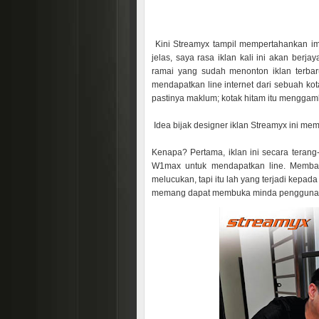
Kini Streamyx tampil mempertahankan im
jelas, saya rasa iklan kali ini akan be
ramai yang sudah menonton iklan terb
mendapatkan line internet dari sebuah k
pastinya maklum; kotak hitam itu menggam
Idea bijak designer iklan Streamyx ini mem
Kenapa? Pertama, iklan ini secara teran
W1max untuk mendapatkan line. Memba
melucukan, tapi itu lah yang terjadi kepa
memang dapat membuka minda pengguna