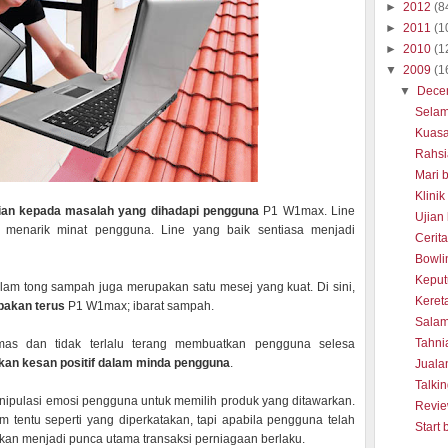
►
2012
(8
►
2011
(1
►
2010
(1
▼
2009
(1
▼
Dece
Selam
Kuasa
Rahsi
Mari 
Klini
an kepada masalah yang dihadapi pengguna
P1 W1max. Line
Ujian
 menarik minat pengguna. Line yang baik sentiasa menjadi
Cerit
Bowli
Keput
dalam tong sampah juga merupakan satu mesej yang kuat. Di sini,
Keret
pakan terus
P1 W1max; ibarat sampah.
Salam
Tahni
mas dan tidak terlalu terang membuatkan pengguna selesa
kan kesan positif dalam minda pengguna
.
Jualan
Talki
ipulasi emosi pengguna untuk memilih produk yang ditawarkan.
Revie
m tentu seperti yang diperkatakan, tapi apabila pengguna telah
Start 
 akan menjadi punca utama transaksi perniagaan berlaku.