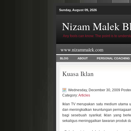
Sunday, August 09, 2026
Nizam Malek B
Any fools can know. The point is to underst
www.nizammalek.com
BLOG
ABOUT
PERSONAL COACHING
Kuasa Iklan
Wednesday, December 30, 2009 Poste
Category:
Articles
Iklan TV merupakan satu medium utama u
dan meningkatkan keuntungan perniagaan, 
bagi sesebuah syarikat. Iklan yang ber
sekaligus meninggalkan tawaran produk da