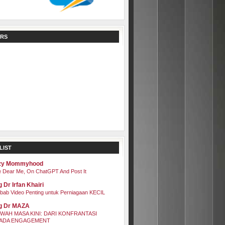
RS
LIST
zy Mommyhood
 Dear Me, On ChatGPT And Post It
 Dr Irfan Khairi
bab Video Penting untuk Perniagaan KECIL
g Dr MAZA
WAH MASA KINI: DARI KONFRANTASI
ADA ENGAGEMENT