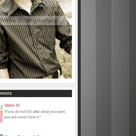
 POSTS
Status 30
"If you do not GO after what you want,
you will never have it."