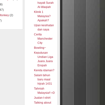
hayati Surah
8)
Al-Waqiah
47)
Klinik 1
Monkey
(2)
Malaysia?
Apakah?
7)
Ujian kesihatan
dan saya
Cerita
Manchester
City
Bowling~
Keputusan
Undian Liga
Juara Juara
Eropah
Kereta idaman?
Salam tahun
baru maal
hijrah 1431
Tahniah
Malaysia!! =D
Jualan t-shirt
Talking about