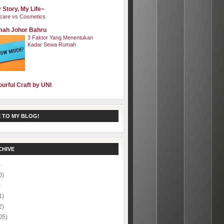
 Story, My Life~
care vs Cosmetics
ah Johor Bahru
3 Faktor Yang Menentukan
Kadar Sewa Rumah
ourful Craft by UNI
 TO MY BLOG!
CHIVE
)
0)
)
1)
2)
05)