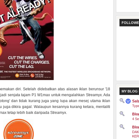
FOLLOWE
makan diri. Setelah didebatkan atas alasan iklan berunsur '18
MY BLOG 
 menjadi senjata tajam P1 W1max untuk mengalahkan Streamyx. Ada
tong' dan tidak kurang juga yang lupa akan mesej utama iklan
Sal
Type
itu juga dikira gagal. Walaupun kesannya kurang ketara, mentaliti
x tetap lebih baik daripada Streamyx.
Blog
4 Se
Blo
DAK
KEP