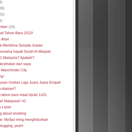
4)
06)
25)
6)
mber
(16)
at Tahun Baru 2010!
 Iklan
a Membina Senjata Jualan
bersama hayati Surah Al-Waqiah
k 1 Malaysia? Apakah?
 kesihatan dan saya
a Manchester City
ng~
usan Undian Liga Juara Juara Eropah
a idaman?
 tahun baru maal hijrah 1431
ah Malaysia!! =D
 t-shirt
ng about smoking
w: MySpy mmg menghiburkan
blogging, yeah!