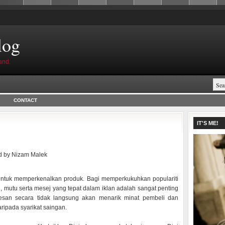
log
and.
CONTACT
IT'S ME!
d by
Nizam Malek
ntuk memperkenalkan produk. Bagi memperkukuhkan populariti
mutu serta mesej yang tepat dalam iklan adalah sangat penting
kesan secara tidak langsung akan menarik minat pembeli dan
ripada syarikat saingan.