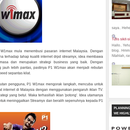
saya.. Hehe.
Tulis sikit-si
Hallo.. Yeh
blog.. Hmm,
 W1max mula menembusi pasaran internet Malaysia. Dengan
Ntahlah, ra
a terhadap tahap kualiti internet drpd streamyx, idea membawa
asa dan merupakan strategi business yang baik. Dengan
 jauh lebih pantas, pastinya P1 W1max akan menjadi rebutan
eed sepantas kilat.
butan pengguna, P1 W1max mengorak langkah, mencuba untuk
at internet di Malaysia dengan menggunakan pengaruh iklan TV.
tegi yang betul. Maka terhasillah iklan 'potong'. Idea utamanya
untuk meninggalkan Streamyx dan beralih sepenuhnya kepada P1
PLANNING
WE HIGH