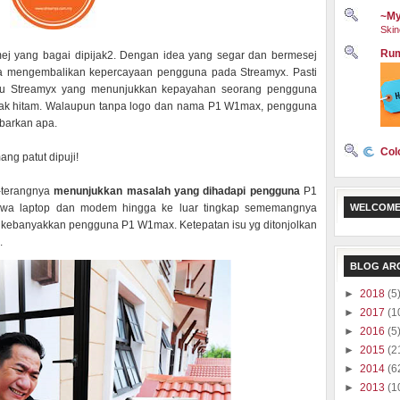
~My
Skin
Rum
ej yang bagai dipijak2. Dengan idea yang segar dan bermesej
rjaya mengembalikan kepercayaan pengguna pada Streamyx. Pasti
aru Streamyx yang menunjukkan kepayahan seorang pengguna
otak hitam. Walaupun tanpa logo dan nama P1 W1max, pengguna
barkan apa.
Col
ang patut dipuji!
g-terangnya
menunjukkan masalah yang dihadapi pengguna
P1
wa laptop dan modem hingga ke luar tingkap sememangnya
WELCOME
da kebanyakkan pengguna P1 W1max. Ketepatan isu yg ditonjolkan
.
BLOG AR
►
2018
(5
►
2017
(1
►
2016
(5
►
2015
(2
►
2014
(6
►
2013
(1