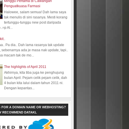
Minggu Pertama di Cawangan
Penguatkuasa Farmasi
Halowee, salam semua! Dah lama saya
tak menulis di sini rasanya. Mesti korang
tertunggu-tunggu new post daripada
.=p Al...
kit..
aa.. Pa dia.. Dah lama rasanya tak update
 sebenarnya ada je masa nak update, tapi..
sa macam tak de mo...
The highlights of April 2011
Akhirnya, kita tiba juga ke penghujung
bulan April. Pejam celik pejam celik, dah
4 bulan kita lalui dalam tahun 2011 ni.
Dengan kepantas...
 FOR A DOMAIN NAME OR WEBHOSTING?
LY RECOMMEND DATAKL