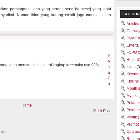
kan perniagaan. Idea yang bernas serta isi mesej yang tepat
CATEGOR
syarikat. Namun iklan yang kurang efektif juga mungkin akan
Articles
Cosway
Dyia C
Enterta
FCPO
(
P
Health
o
yang cuba mencari line kat tepi tingkap tu~~muka nya 98%
st
Islam
(3
a
Kewan
C
Kissins
o
Month 
My life
Pelabu
Home
Pelabu
Older Post
Politik
(
Promot
Qualar
Researc