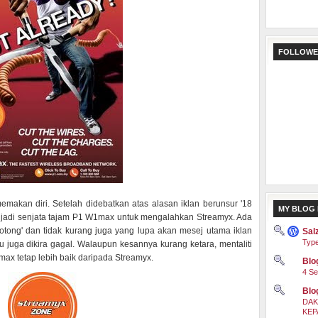
FOLLOWE
makan diri. Setelah didebatkan atas alasan iklan berunsur '18
MY BLOG 
 menjadi senjata tajam P1 W1max untuk mengalahkan Streamyx. Ada
tong' dan tidak kurang juga yang lupa akan mesej utama iklan
Sal
Type
itu juga dikira gagal. Walaupun kesannya kurang ketara, mentaliti
x tetap lebih baik daripada Streamyx.
Blog
4 Se
Blo
DAK
KEP