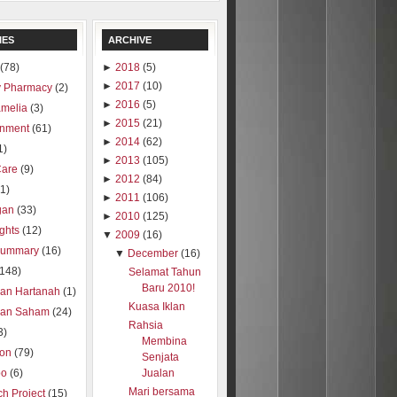
IES
ARCHIVE
(78)
►
2018
(5)
►
2017
(10)
 Pharmacy
(2)
►
2016
(5)
amelia
(3)
►
2015
(21)
inment
(61)
►
2014
(62)
1)
►
2013
(105)
Care
(9)
►
2012
(84)
1)
►
2011
(106)
gan
(33)
►
2010
(125)
ights
(12)
▼
2009
(16)
summary
(16)
▼
December
(16)
(148)
Selamat Tahun
Baru 2010!
ran Hartanah
(1)
Kuasa Iklan
ran Saham
(24)
Rahsia
3)
Membina
ion
(79)
Senjata
oo
(6)
Jualan
Mari bersama
h Project
(15)