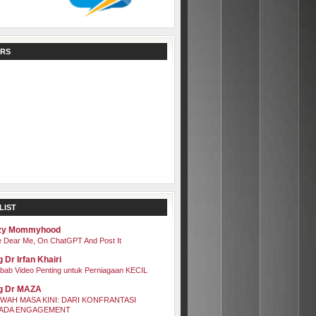
RS
LIST
zy Mommyhood
 Dear Me, On ChatGPT And Post It
 Dr Irfan Khairi
bab Video Penting untuk Perniagaan KECIL
g Dr MAZA
WAH MASA KINI: DARI KONFRANTASI
ADA ENGAGEMENT