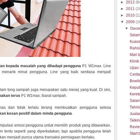
►
2012
(8
►
2011
(1
►
2010
(1
▼
2009
(1
▼
Dece
Selam
Kuasa
Rahsi
Mari 
Klini
an kepada masalah yang dihadapi pengguna
P1 W1max. Line
Ujian
 menarik minat pengguna. Line yang baik sentiasa menjadi
Cerit
Bowli
Keput
dalam tong sampah juga merupakan satu mesej yang kuat. Di sini,
Keret
pakan terus
P1 W1max; ibarat sampah.
Salam
Tahni
mas dan tidak terlalu terang membuatkan pengguna selesa
kan kesan positif dalam minda pengguna
.
Jualan
Talki
ipulasi emosi pengguna untuk memilih produk yang ditawarkan.
Revie
m tentu seperti yang diperkatakan, tapi apabila pengguna telah
Start 
 akan menjadi punca utama transaksi perniagaan berlaku.