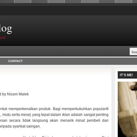
log
and.
CONTACT
IT'S ME!
d by
Nizam Malek
ntuk memperkenalkan produk. Bagi memperkukuhkan populariti
mutu serta mesej yang tepat dalam iklan adalah sangat penting
kesan secara tidak langsung akan menarik minat pembeli dan
ripada syarikat saingan.