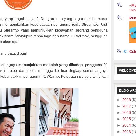
~My
Skin
Rum
ej yang bagai dipijak2. Dengan idea yang segar dan bermesej
rjaya mengembalikan kepercayaan pengguna pada Streamyx. Pasti
aru Streamyx yang menunjukkan kepayahan seorang pengguna
otak hitam. Walaupun tanpa logo dan nama P1 W1max, pengguna
barkan apa.
Col
ang patut dipuji!
g-terangnya
menunjukkan masalah yang dihadapi pengguna
P1
wa laptop dan modem hingga ke luar tingkap sememangnya
WELCOME
da kebanyakkan pengguna P1 W1max. Ketepatan isu yg ditonjolkan
.
BLOG AR
►
2018
(5
►
2017
(1
►
2016
(5
►
2015
(2
►
2014
(6
►
2013
(1