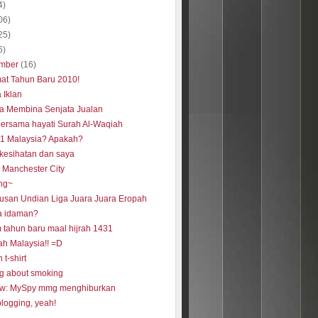
4)
06)
25)
6)
mber
(16)
at Tahun Baru 2010!
 Iklan
a Membina Senjata Jualan
bersama hayati Surah Al-Waqiah
k 1 Malaysia? Apakah?
 kesihatan dan saya
a Manchester City
ng~
usan Undian Liga Juara Juara Eropah
a idaman?
 tahun baru maal hijrah 1431
ah Malaysia!! =D
 t-shirt
ng about smoking
w: MySpy mmg menghiburkan
blogging, yeah!