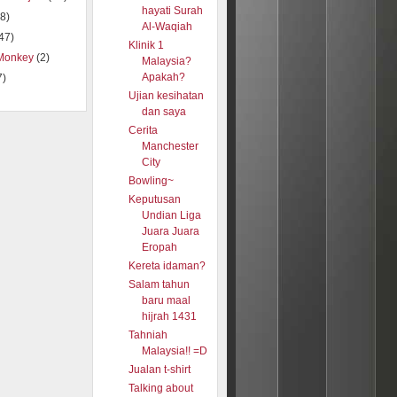
hayati Surah
8)
Al-Waqiah
47)
Klinik 1
Monkey
(2)
Malaysia?
Apakah?
7)
Ujian kesihatan
dan saya
Cerita
Manchester
City
Bowling~
Keputusan
Undian Liga
Juara Juara
Eropah
Kereta idaman?
Salam tahun
baru maal
hijrah 1431
Tahniah
Malaysia!! =D
Jualan t-shirt
Talking about