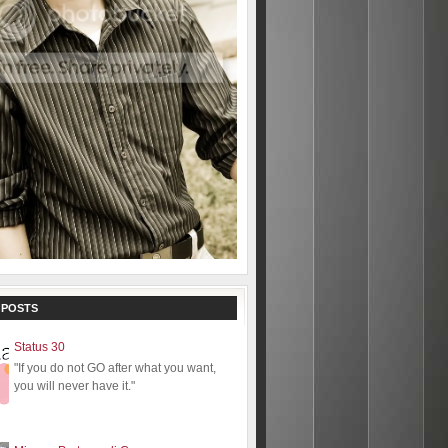
 POSTS
Status 30
"If you do not GO after what you want,
you will never have it."