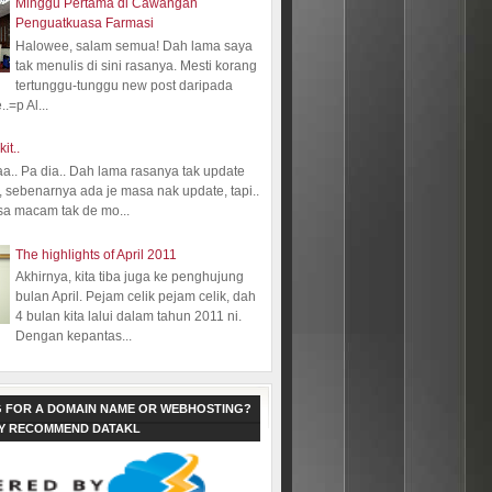
Minggu Pertama di Cawangan
Penguatkuasa Farmasi
Halowee, salam semua! Dah lama saya
tak menulis di sini rasanya. Mesti korang
tertunggu-tunggu new post daripada
.=p Al...
kit..
aa.. Pa dia.. Dah lama rasanya tak update
 sebenarnya ada je masa nak update, tapi..
sa macam tak de mo...
The highlights of April 2011
Akhirnya, kita tiba juga ke penghujung
bulan April. Pejam celik pejam celik, dah
4 bulan kita lalui dalam tahun 2011 ni.
Dengan kepantas...
 FOR A DOMAIN NAME OR WEBHOSTING?
LY RECOMMEND DATAKL