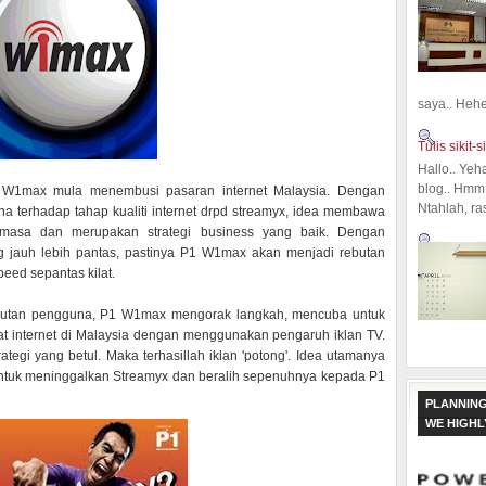
saya.. Hehe.
Tulis sikit-si
Hallo.. Yeh
blog.. Hmm,
 W1max mula menembusi pasaran internet Malaysia. Dengan
Ntahlah, ra
a terhadap tahap kualiti internet drpd streamyx, idea membawa
asa dan merupakan strategi business yang baik. Dengan
 jauh lebih pantas, pastinya P1 W1max akan menjadi rebutan
eed sepantas kilat.
butan pengguna, P1 W1max mengorak langkah, mencuba untuk
at internet di Malaysia dengan menggunakan pengaruh iklan TV.
tegi yang betul. Maka terhasillah iklan 'potong'. Idea utamanya
untuk meninggalkan Streamyx dan beralih sepenuhnya kepada P1
PLANNING
WE HIGH