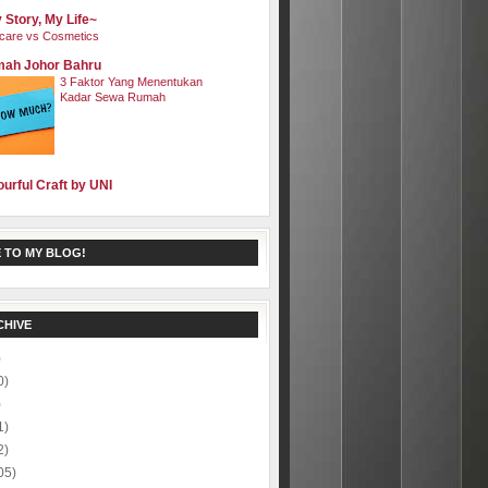
 Story, My Life~
care vs Cosmetics
ah Johor Bahru
3 Faktor Yang Menentukan
Kadar Sewa Rumah
ourful Craft by UNI
 TO MY BLOG!
CHIVE
)
0)
)
1)
2)
05)