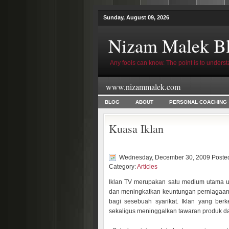
Sunday, August 09, 2026
Nizam Malek B
Any fools can know. The point is to underst
www.nizammalek.com
BLOG
ABOUT
PERSONAL COACHING
Kuasa Iklan
Wednesday, December 30, 2009 Poste
Category:
Articles
Iklan TV merupakan satu medium utama u
dan meningkatkan keuntungan perniagaan, 
bagi sesebuah syarikat. Iklan yang ber
sekaligus meninggalkan tawaran produk da