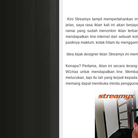
Kini Streamyx tampil mempertahankan im
jelas, saya rasa iklan kali ini akan be
ramai yang sudah menonton iklan terb
mendapatkan line internet dari sebuah k
pastinya maklum; kotak hitam itu menggam
Idea bijak designer iklan Streamyx ini mem
Kenapa? Pertama, iklan ini secara teran
W1max untuk mendapatkan line. Memba
melucukan, tapi itu lah yang terjadi kepa
memang dapat membuka minda pengguna