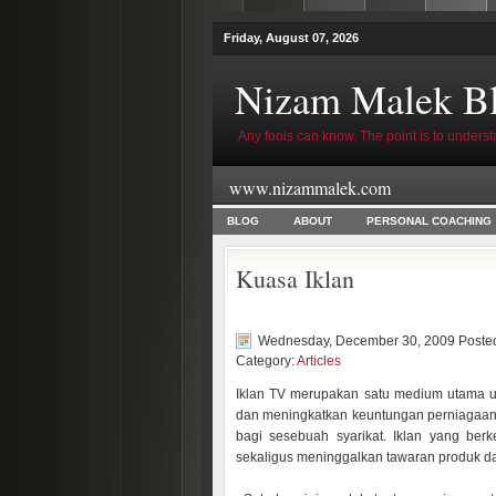
Friday, August 07, 2026
Nizam Malek B
Any fools can know. The point is to underst
www.nizammalek.com
BLOG
ABOUT
PERSONAL COACHING
Kuasa Iklan
Wednesday, December 30, 2009 Poste
Category:
Articles
Iklan TV merupakan satu medium utama u
dan meningkatkan keuntungan perniagaan, 
bagi sesebuah syarikat. Iklan yang ber
sekaligus meninggalkan tawaran produk da