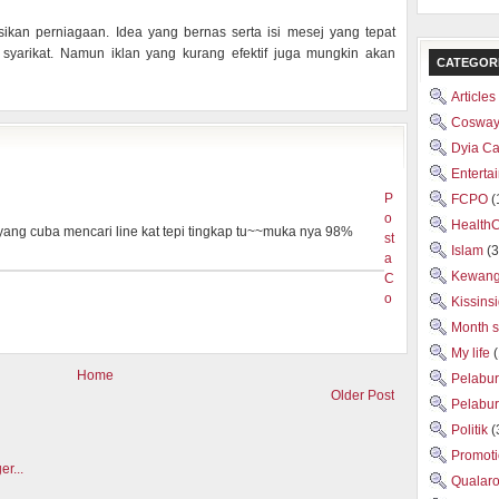
kan perniagaan. Idea yang bernas serta isi mesej yang tepat
syarikat. Namun iklan yang kurang efektif juga mungkin akan
CATEGOR
Articles
Cosway
Dyia C
Enterta
P
FCPO
(
o
Health
yang cuba mencari line kat tepi tingkap tu~~muka nya 98%
st
Islam
(3
a
Kewan
C
o
Kissins
Month 
My life
Home
Pelabu
Older Post
Pelabu
Politik
(
Promot
Qualar