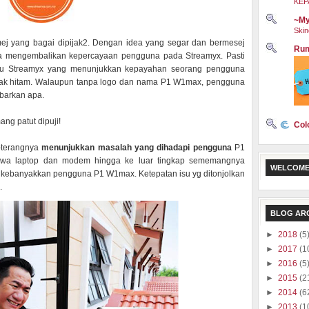
KEP
~My
Skin
ej yang bagai dipijak2. Dengan idea yang segar dan bermesej
Rum
rjaya mengembalikan kepercayaan pengguna pada Streamyx. Pasti
aru Streamyx yang menunjukkan kepayahan seorang pengguna
otak hitam. Walaupun tanpa logo dan nama P1 W1max, pengguna
barkan apa.
ang patut dipuji!
Col
g-terangnya
menunjukkan masalah yang dihadapi pengguna
P1
wa laptop dan modem hingga ke luar tingkap sememangnya
WELCOME
da kebanyakkan pengguna P1 W1max. Ketepatan isu yg ditonjolkan
.
BLOG AR
►
2018
(5
►
2017
(1
►
2016
(5
►
2015
(2
►
2014
(6
►
2013
(1