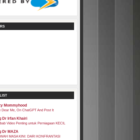
RS
LIST
zy Mommyhood
 Dear Me, On ChatGPT And Post It
 Dr Irfan Khairi
bab Video Penting untuk Perniagaan KECIL
g Dr MAZA
WAH MASA KINI: DARI KONFRANTASI