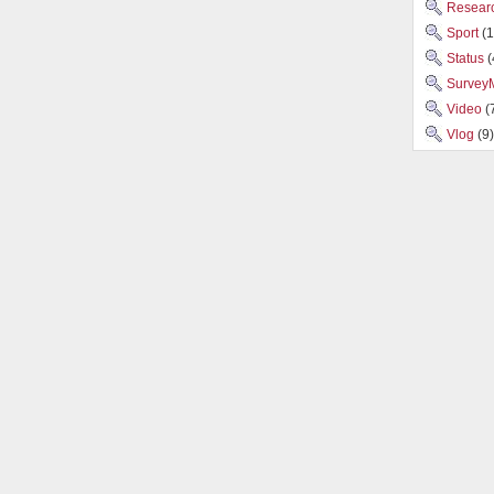
Researc
Sport
(1
Status
(
Survey
Video
(
Vlog
(9)