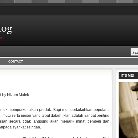
log
and.
CONTACT
IT'S ME!
d by
Nizam Malek
ntuk memperkenalkan produk. Bagi memperkukuhkan populariti
mutu serta mesej yang tepat dalam iklan adalah sangat penting
kesan secara tidak langsung akan menarik minat pembeli dan
ripada syarikat saingan.