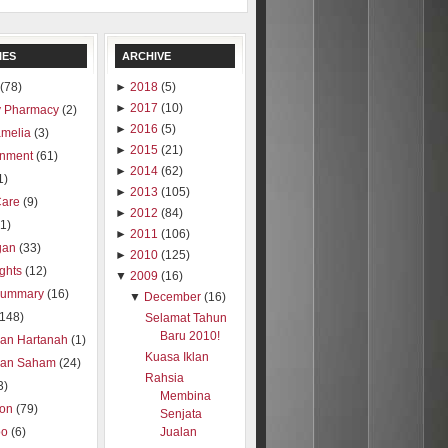
IES
ARCHIVE
(78)
►
2018
(5)
►
2017
(10)
 Pharmacy
(2)
►
2016
(5)
amelia
(3)
►
2015
(21)
inment
(61)
►
2014
(62)
1)
►
2013
(105)
Care
(9)
►
2012
(84)
1)
►
2011
(106)
gan
(33)
►
2010
(125)
ights
(12)
▼
2009
(16)
summary
(16)
▼
December
(16)
(148)
Selamat Tahun
Baru 2010!
ran Hartanah
(1)
Kuasa Iklan
ran Saham
(24)
Rahsia
3)
Membina
ion
(79)
Senjata
oo
(6)
Jualan