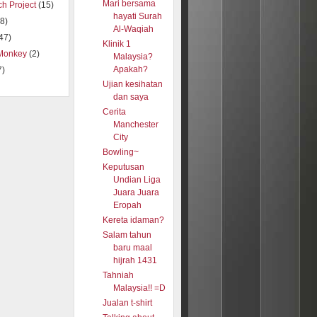
Mari bersama
h Project
(15)
hayati Surah
8)
Al-Waqiah
47)
Klinik 1
Monkey
(2)
Malaysia?
Apakah?
7)
Ujian kesihatan
dan saya
Cerita
Manchester
City
Bowling~
Keputusan
Undian Liga
Juara Juara
Eropah
Kereta idaman?
Salam tahun
baru maal
hijrah 1431
Tahniah
Malaysia!! =D
Jualan t-shirt