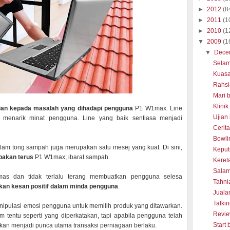
►
2012
(8
►
2011
(1
►
2010
(1
▼
2009
(1
▼
Dece
Selam
Kuasa
Rahsi
Mari 
Klini
an kepada masalah yang dihadapi pengguna
P1 W1max. Line
Ujian
 menarik minat pengguna. Line yang baik sentiasa menjadi
Cerit
Bowli
dalam tong sampah juga merupakan satu mesej yang kuat. Di sini,
Keput
pakan terus
P1 W1max; ibarat sampah.
Keret
Salam
mas dan tidak terlalu terang membuatkan pengguna selesa
Tahni
kan kesan positif dalam minda pengguna
.
Jualan
Talki
ipulasi emosi pengguna untuk memilih produk yang ditawarkan.
Revie
m tentu seperti yang diperkatakan, tapi apabila pengguna telah
Start 
 akan menjadi punca utama transaksi perniagaan berlaku.