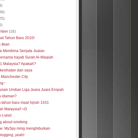
4)
06)
25)
6)
mber
(16)
at Tahun Baru 2010!
 Iklan
a Membina Senjata Jualan
bersama hayati Surah Al-Waqiah
k 1 Malaysia? Apakah?
 kesihatan dan saya
a Manchester City
ng~
usan Undian Liga Juara Juara Eropah
a idaman?
 tahun baru maal hijrah 1431
ah Malaysia!! =D
 t-shirt
ng about smoking
w: MySpy mmg menghiburkan
blogging, yeah!