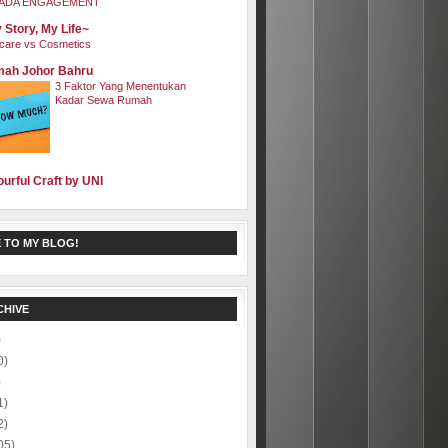
ADA ENGAGEMENT
 Story, My Life~
care vs Cosmetics
ah Johor Bahru
3 Faktor Yang Menentukan
Kadar Sewa Rumah
ourful Craft by UNI
 TO MY BLOG!
CHIVE
)
0)
)
1)
2)
05)