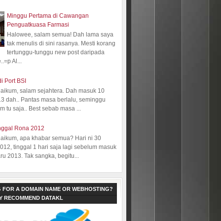
Minggu Pertama di Cawangan
Penguatkuasa Farmasi
Halowee, salam semua! Dah lama saya
tak menulis di sini rasanya. Mesti korang
tertunggu-tunggu new post daripada
.=p Al...
i Port BSI
aikum, salam sejahtera. Dah masuk 10
13 dah.. Pantas masa berlalu, seminggu
 tu saja.. Best sebab masa ...
nggal Rona 2012
aikum, apa khabar semua? Hari ni 30
12, tinggal 1 hari saja lagi sebelum masuk
ru 2013. Tak sangka, begitu...
 FOR A DOMAIN NAME OR WEBHOSTING?
LY RECOMMEND DATAKL