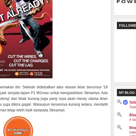
FOLLOWE
makan diri. Setelah didebatkan atas alasan iklan berunsur '18
MY BLOG 
 menjadi senjata tajam P1 W1max untuk mengalahkan Streamyx. Ada
tong' dan tidak kurang juga yang lupa akan mesej utama iklan
Sal
itu juga dikira gagal. Walaupun kesannya kurang ketara, mentaliti
Type
x tetap lebih baik daripada Streamyx.
Blog
4 Se
Blo
DAK