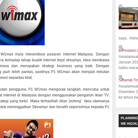
saya.. Hehe.
Bermalam d
 W1max mula menembusi pasaran internet Malaysia. Dengan
Assalamual
a terhadap tahap kualiti internet drpd streamyx, idea membawa
Januari 20
asa dan merupakan strategi business yang baik. Dengan
habis macam
 jauh lebih pantas, pastinya P1 W1max akan menjadi rebutan
eed sepantas kilat.
Selamat Ti
Assalamual
butan pengguna, P1 W1max mengorak langkah, mencuba untuk
Disember 20
at internet di Malaysia dengan menggunakan pengaruh iklan TV.
ke tahun ba
tegi yang betul. Maka terhasillah iklan 'potong'. Idea utamanya
untuk meninggalkan Streamyx dan beralih sepenuhnya kepada P1
PLANNING
WE HIGH