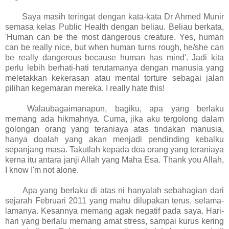
Saya masih teringat dengan kata-kata Dr Ahmed Munir
semasa kelas Public Health dengan beliau. Beliau berkata,
'Human can be the most dangerous creature. Yes, human
can be really nice, but when human turns rough, he/she can
be really dangerous because human has mind'. Jadi kita
perlu lebih berhati-hati terutamanya dengan manusia yang
meletakkan kekerasan atau mental torture sebagai jalan
pilihan kegemaran mereka. I really hate this!
Walaubagaimanapun, bagiku, apa yang berlaku
memang ada hikmahnya. Cuma, jika aku tergolong dalam
golongan orang yang teraniaya atas tindakan manusia,
hanya doalah yang akan menjadi pendinding kebalku
sepanjang masa. Takutlah kepada doa orang yang teraniaya
kerna itu antara janji Allah yang Maha Esa. Thank you Allah,
I know I'm not alone.
Apa yang berlaku di atas ni hanyalah sebahagian dari
sejarah Februari 2011 yang mahu dilupakan terus, selama-
lamanya. Kesannya memang agak negatif pada saya. Hari-
hari yang berlalu memang amat stress, sampai kurus kering