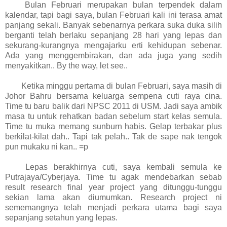
Bulan Februari merupakan bulan terpendek dalam
kalendar, tapi bagi saya, bulan Februari kali ini terasa amat
panjang sekali. Banyak sebenarnya perkara suka duka silih
berganti telah berlaku sepanjang 28 hari yang lepas dan
sekurang-kurangnya mengajarku erti kehidupan sebenar.
Ada yang menggembirakan, dan ada juga yang sedih
menyakitkan.. By the way, let see..
Ketika minggu pertama di bulan Februari, saya masih di
Johor Bahru bersama keluarga sempena cuti raya cina.
Time tu baru balik dari NPSC 2011 di USM. Jadi saya ambik
masa tu untuk rehatkan badan sebelum start kelas semula.
Time tu muka memang sunburn habis. Gelap terbakar plus
berkilat-kilat dah.. Tapi tak pelah.. Tak de sape nak tengok
pun mukaku ni kan.. =p
Lepas berakhirnya cuti, saya kembali semula ke
Putrajaya/Cyberjaya. Time tu agak mendebarkan sebab
result research final year project yang ditunggu-tunggu
sekian lama akan diumumkan. Research project ni
sememangnya telah menjadi perkara utama bagi saya
sepanjang setahun yang lepas.