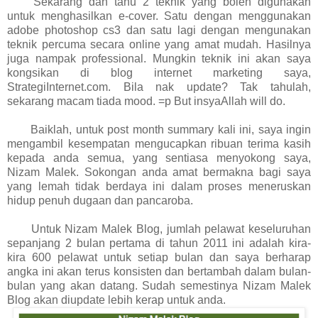
Sekarang dah tahu 2 teknik yang boleh digunakan
untuk menghasilkan e-cover. Satu dengan menggunakan
adobe photoshop cs3 dan satu lagi dengan mengunakan
teknik percuma secara online yang amat mudah. Hasilnya
juga nampak professional. Mungkin teknik ini akan saya
kongsikan di blog internet marketing saya,
StrategiInternet.com. Bila nak update? Tak tahulah,
sekarang macam tiada mood. =p But insyaAllah will do.
Baiklah, untuk post month summary kali ini, saya ingin
mengambil kesempatan mengucapkan ribuan terima kasih
kepada anda semua, yang sentiasa menyokong saya,
Nizam Malek. Sokongan anda amat bermakna bagi saya
yang lemah tidak berdaya ini dalam proses meneruskan
hidup penuh dugaan dan pancaroba.
Untuk Nizam Malek Blog, jumlah pelawat keseluruhan
sepanjang 2 bulan pertama di tahun 2011 ini adalah kira-
kira 600 pelawat untuk setiap bulan dan saya berharap
angka ini akan terus konsisten dan bertambah dalam bulan-
bulan yang akan datang. Sudah semestinya Nizam Malek
Blog akan diupdate lebih kerap untuk anda.