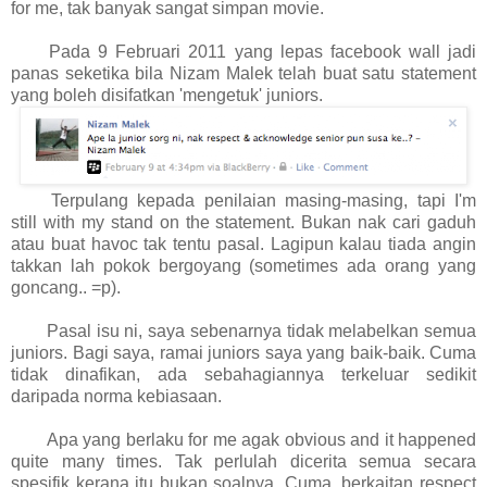
for me, tak banyak sangat simpan movie.
Pada 9 Februari 2011 yang lepas facebook wall jadi
panas seketika bila Nizam Malek telah buat satu statement
yang boleh disifatkan 'mengetuk' juniors.
Terpulang kepada penilaian masing-masing, tapi I'm
still with my stand on the statement. Bukan nak cari gaduh
atau buat havoc tak tentu pasal. Lagipun kalau tiada angin
takkan lah pokok bergoyang (sometimes ada orang yang
goncang.. =p).
Pasal isu ni, saya sebenarnya tidak melabelkan semua
juniors. Bagi saya, ramai juniors saya yang baik-baik. Cuma
tidak dinafikan, ada sebahagiannya terkeluar sedikit
daripada norma kebiasaan.
Apa yang berlaku for me agak obvious and it happened
quite many times. Tak perlulah dicerita semua secara
spesifik kerana itu bukan soalnya. Cuma, berkaitan respect