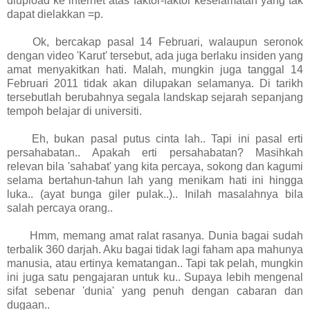
diupload ke internet atas faktor-faktor keselamatan yang tak
dapat dielakkan =p.
Ok, bercakap pasal 14 Februari, walaupun seronok
dengan video 'Karut' tersebut, ada juga berlaku insiden yang
amat menyakitkan hati. Malah, mungkin juga tanggal 14
Februari 2011 tidak akan dilupakan selamanya. Di tarikh
tersebutlah berubahnya segala landskap sejarah sepanjang
tempoh belajar di universiti.
Eh, bukan pasal putus cinta lah.. Tapi ini pasal erti
persahabatan.. Apakah erti persahabatan? Masihkah
relevan bila 'sahabat' yang kita percaya, sokong dan kagumi
selama bertahun-tahun lah yang menikam hati ini hingga
luka.. (ayat bunga giler pulak..).. Inilah masalahnya bila
salah percaya orang..
Hmm, memang amat ralat rasanya. Dunia bagai sudah
terbalik 360 darjah. Aku bagai tidak lagi faham apa mahunya
manusia, atau ertinya kematangan.. Tapi tak pelah, mungkin
ini juga satu pengajaran untuk ku.. Supaya lebih mengenal
sifat sebenar 'dunia' yang penuh dengan cabaran dan
dugaan..