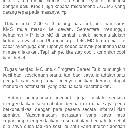
teknik ajaib untuk memastikan sound system berfungsi
dengan baik. Kredit juga kepada microphone CUCMS yang
datang tepat pada masanya. =p
Dalam pukul 2.30 ke 3 petang, para pelajar aliran sains
KMS mula masuk ke dewan. Sementara menunggu
kehadiran VIP, teks MC di tambah untuk mengalu-alukan
kehadiran wakil dari Pharmaniaga. Teks MC tu dah macam
cakar ayam juga dah rupanya sebab banyak perubahan last
minute dilakukan. Tapi tak pe, kita stay cool.. kononlah cool
kan.. heheh..
Tugas menjadi MC untuk Program Career Talk itu mungkin
kecil bagi sesetengah orang, tapi bagi saya, ia adalah satu
pengalaman yang amat menyeronokkan kerana dapat
meneroka potensi diri yang ada. Ia satu keseronokan.
Antara pengalaman menarik juga adalah semasa
mengendalikan sesi cabutan bertuah di mana saya perlu
berkomunikasi dengan para peserta secara informal dan
spontan. Macam-macam perasaan yang saya rasa
sepanjang mengendalikan sesi cabutan bertuah tersebut
bila saya cuba jadikan sesi itu satu yang interatif dengan