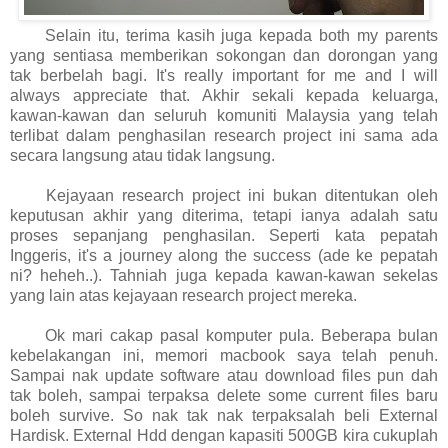
Selain itu, terima kasih juga kepada both my parents
yang sentiasa memberikan sokongan dan dorongan yang
tak berbelah bagi. It's really important for me and I will
always appreciate that. Akhir sekali kepada keluarga,
kawan-kawan dan seluruh komuniti Malaysia yang telah
terlibat dalam penghasilan research project ini sama ada
secara langsung atau tidak langsung.
Kejayaan research project ini bukan ditentukan oleh
keputusan akhir yang diterima, tetapi ianya adalah satu
proses sepanjang penghasilan. Seperti kata pepatah
Inggeris, it's a journey along the success (ade ke pepatah
ni? heheh..). Tahniah juga kepada kawan-kawan sekelas
yang lain atas kejayaan research project mereka.
Ok mari cakap pasal komputer pula. Beberapa bulan
kebelakangan ini, memori macbook saya telah penuh.
Sampai nak update software atau download files pun dah
tak boleh, sampai terpaksa delete some current files baru
boleh survive. So nak tak nak terpaksalah beli External
Hardisk. External Hdd dengan kapasiti 500GB kira cukuplah