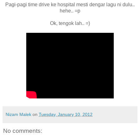
Pagi-pagi time drive ke hospital mesti dengar lagu ni dulu..
hehe.. =p
Ok, tengok lah.. =)
Nizam Malek
on
Tuesday, January 10, 2012
No comments: