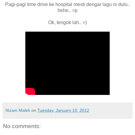
Pagi-pagi time drive ke hospital mesti dengar lagu ni dulu..
hehe.. =p
Ok, tengok lah.. =)
Nizam Malek
on
Tuesday, January 10, 2012
No comments: