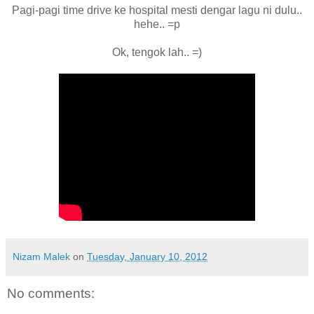
Pagi-pagi time drive ke hospital mesti dengar lagu ni dulu..
hehe.. =p
Ok, tengok lah.. =)
Nizam Malek
on
Tuesday, January 10, 2012
No comments: