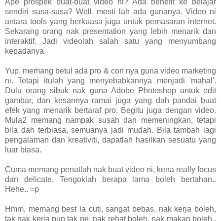
Ape prospek buat-buat video ni? Ada benefit ke belajar
sendiri susa-susa? Well, mesti lah ada gunanya. Video ni
antara tools yang berkuasa juga untuk pemasaran internet.
Sekarang orang nak presentation yang lebih menarik dan
interaktif. Jadi videolah salah satu yang menyumbang
kepadanya.
Yup, memang betul ada pro & con nya guna video marketing
ni. Tetapi itulah yang menyebabkannya menjadi 'mahal'.
Dulu orang sibuk nak guna Adobe Photoshop untuk edit
gambar, dan kesannya ramai juga yang dah pandai buat
efek yang menarik bertaraf pro. Begitu juga dengan video.
Mula2 memang nampak susah dan memeningkan, tetapi
bila dah terbiasa, semuanya jadi mudah. Bila tambah lagi
pengalaman dan kreativiti, dapatlah hasilkan sesuatu yang
luar biasa.
Cuma memang penatlah nak buat video ni, kena really focus
dan delicate. Tengoklah berapa lama boleh bertahan..
Hehe.. =p
Hmm, memang best la cuti, sangat bebas, nak kerja boleh,
tak nak kerja pun tak pe, nak rehat boleh, nak makan boleh..