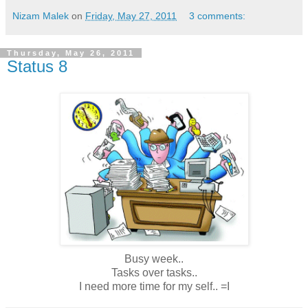
Nizam Malek
on
Friday, May 27, 2011
3 comments:
Thursday, May 26, 2011
Status 8
Busy week..
Tasks over tasks..
I need more time for my self.. =I