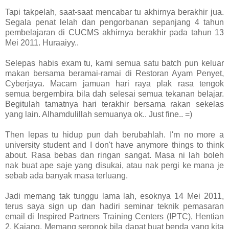
Tapi takpelah, saat-saat mencabar tu akhirnya berakhir jua.
Segala penat lelah dan pengorbanan sepanjang 4 tahun
pembelajaran di CUCMS akhirnya berakhir pada tahun 13
Mei 2011. Huraaiyy..
Selepas habis exam tu, kami semua satu batch pun keluar
makan bersama beramai-ramai di Restoran Ayam Penyet,
Cyberjaya. Macam jamuan hari raya plak rasa tengok
semua bergembira bila dah selesai semua tekanan belajar.
Begitulah tamatnya hari terakhir bersama rakan sekelas
yang lain. Alhamdulillah semuanya ok.. Just fine.. =)
Then lepas tu hidup pun dah berubahlah. I'm no more a
university student and I don't have anymore things to think
about. Rasa bebas dan ringan sangat. Masa ni lah boleh
nak buat ape saje yang disukai, atau nak pergi ke mana je
sebab ada banyak masa terluang.
Jadi memang tak tunggu lama lah, esoknya 14 Mei 2011,
terus saya sign up dan hadiri seminar teknik pemasaran
email di Inspired Partners Training Centers (IPTC), Hentian
2, Kajang. Memang seronok bila dapat buat benda yang kita