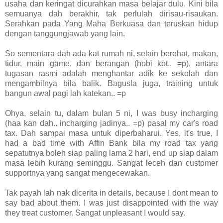
usaha dan keringat dicurahkan masa belajar dulu. Kini bila
semuanya dah berakhir, tak perlulah dirisau-risaukan.
Serahkan pada Yang Maha Berkuasa dan teruskan hidup
dengan tanggungjawab yang lain.
So sementara dah ada kat rumah ni, selain berehat, makan,
tidur, main game, dan berangan (hobi kot.. =p), antara
tugasan rasmi adalah menghantar adik ke sekolah dan
mengambilnya bila balik. Bagusla juga, training untuk
bangun awal pagi lah katekan.. =p
Ohya, selain tu, dalam bulan 5 ni, I was busy incharging
(haa kan dah.. incharging jadinya.. =p) pasal my car's road
tax. Dah sampai masa untuk diperbaharui. Yes, it's true, I
had a bad time with Affin Bank bila my road tax yang
sepatutnya boleh siap paling lama 2 hari, end up siap dalam
masa lebih kurang seminggu. Sangat leceh dan customer
supportnya yang sangat mengecewakan.
Tak payah lah nak dicerita in details, because I dont mean to
say bad about them. I was just disappointed with the way
they treat customer. Sangat unpleasant I would say.