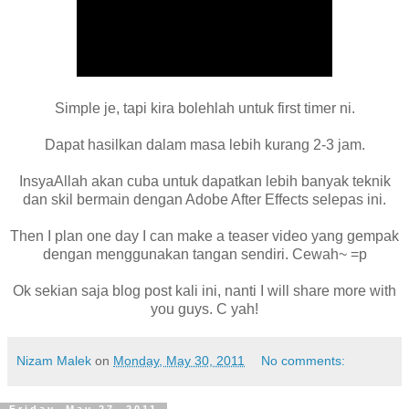
Simple je, tapi kira bolehlah untuk first timer ni.
Dapat hasilkan dalam masa lebih kurang 2-3 jam.
InsyaAllah akan cuba untuk dapatkan lebih banyak teknik
dan skil bermain dengan Adobe After Effects selepas ini.
Then I plan one day I can make a teaser video yang gempak
dengan menggunakan tangan sendiri. Cewah~ =p
Ok sekian saja blog post kali ini, nanti I will share more with
you guys. C yah!
Nizam Malek
on
Monday, May 30, 2011
No comments: