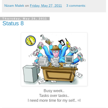
Nizam Malek
on
Friday, May 27, 2011
3 comments:
Thursday, May 26, 2011
Status 8
Busy week..
Tasks over tasks..
I need more time for my self.. =I