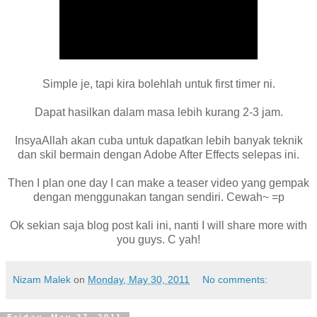
Simple je, tapi kira bolehlah untuk first timer ni.
Dapat hasilkan dalam masa lebih kurang 2-3 jam.
InsyaAllah akan cuba untuk dapatkan lebih banyak teknik
dan skil bermain dengan Adobe After Effects selepas ini.
Then I plan one day I can make a teaser video yang gempak
dengan menggunakan tangan sendiri. Cewah~ =p
Ok sekian saja blog post kali ini, nanti I will share more with
you guys. C yah!
Nizam Malek
on
Monday, May 30, 2011
No comments: