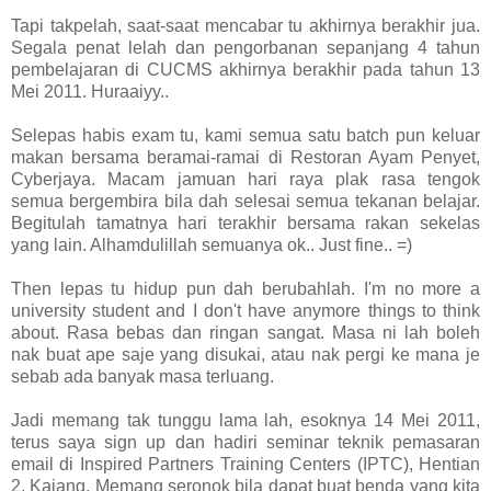
Tapi takpelah, saat-saat mencabar tu akhirnya berakhir jua.
Segala penat lelah dan pengorbanan sepanjang 4 tahun
pembelajaran di CUCMS akhirnya berakhir pada tahun 13
Mei 2011. Huraaiyy..
Selepas habis exam tu, kami semua satu batch pun keluar
makan bersama beramai-ramai di Restoran Ayam Penyet,
Cyberjaya. Macam jamuan hari raya plak rasa tengok
semua bergembira bila dah selesai semua tekanan belajar.
Begitulah tamatnya hari terakhir bersama rakan sekelas
yang lain. Alhamdulillah semuanya ok.. Just fine.. =)
Then lepas tu hidup pun dah berubahlah. I'm no more a
university student and I don't have anymore things to think
about. Rasa bebas dan ringan sangat. Masa ni lah boleh
nak buat ape saje yang disukai, atau nak pergi ke mana je
sebab ada banyak masa terluang.
Jadi memang tak tunggu lama lah, esoknya 14 Mei 2011,
terus saya sign up dan hadiri seminar teknik pemasaran
email di Inspired Partners Training Centers (IPTC), Hentian
2, Kajang. Memang seronok bila dapat buat benda yang kita