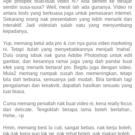
Ape prospek buat-buat video ni? Ada benefit ke belajar
sendiri susa-susa? Well, mesti lah ada gunanya. Video ni
antara tools yang berkuasa juga untuk pemasaran internet.
Sekarang orang nak presentation yang lebih menarik dan
interaktif. Jadi videolah salah satu yang menyumbang
kepadanya.
Yup, memang betul ada pro & con nya guna video marketing
ni. Tetapi itulah yang menyebabkannya menjadi 'mahal'.
Dulu orang sibuk nak guna Adobe Photoshop untuk edit
gambar, dan kesannya ramai juga yang dah pandai buat
efek yang menarik bertaraf pro. Begitu juga dengan video.
Mula2 memang nampak susah dan memeningkan, tetapi
bila dah terbiasa, semuanya jadi mudah. Bila tambah lagi
pengalaman dan kreativiti, dapatlah hasilkan sesuatu yang
luar biasa.
Cuma memang penatlah nak buat video ni, kena really focus
dan delicate. Tengoklah berapa lama boleh bertahan..
Hehe.. =p
Hmm, memang best la cuti, sangat bebas, nak kerja boleh,
tak nak kerja pun tak pe, nak rehat boleh, nak makan boleh..