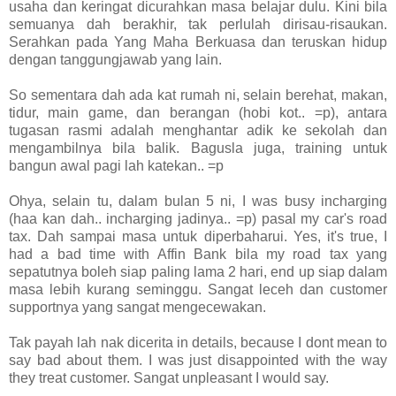
usaha dan keringat dicurahkan masa belajar dulu. Kini bila
semuanya dah berakhir, tak perlulah dirisau-risaukan.
Serahkan pada Yang Maha Berkuasa dan teruskan hidup
dengan tanggungjawab yang lain.
So sementara dah ada kat rumah ni, selain berehat, makan,
tidur, main game, dan berangan (hobi kot.. =p), antara
tugasan rasmi adalah menghantar adik ke sekolah dan
mengambilnya bila balik. Bagusla juga, training untuk
bangun awal pagi lah katekan.. =p
Ohya, selain tu, dalam bulan 5 ni, I was busy incharging
(haa kan dah.. incharging jadinya.. =p) pasal my car's road
tax. Dah sampai masa untuk diperbaharui. Yes, it's true, I
had a bad time with Affin Bank bila my road tax yang
sepatutnya boleh siap paling lama 2 hari, end up siap dalam
masa lebih kurang seminggu. Sangat leceh dan customer
supportnya yang sangat mengecewakan.
Tak payah lah nak dicerita in details, because I dont mean to
say bad about them. I was just disappointed with the way
they treat customer. Sangat unpleasant I would say.