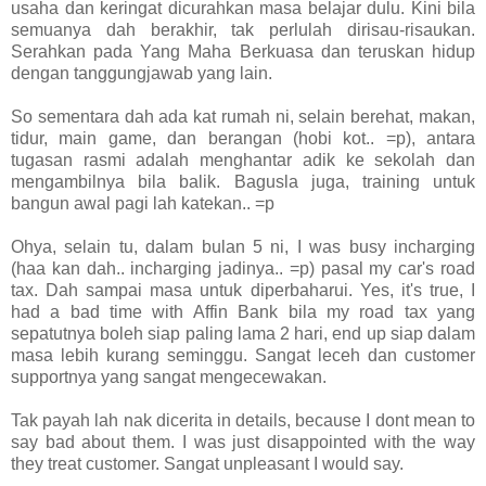
usaha dan keringat dicurahkan masa belajar dulu. Kini bila
semuanya dah berakhir, tak perlulah dirisau-risaukan.
Serahkan pada Yang Maha Berkuasa dan teruskan hidup
dengan tanggungjawab yang lain.
So sementara dah ada kat rumah ni, selain berehat, makan,
tidur, main game, dan berangan (hobi kot.. =p), antara
tugasan rasmi adalah menghantar adik ke sekolah dan
mengambilnya bila balik. Bagusla juga, training untuk
bangun awal pagi lah katekan.. =p
Ohya, selain tu, dalam bulan 5 ni, I was busy incharging
(haa kan dah.. incharging jadinya.. =p) pasal my car's road
tax. Dah sampai masa untuk diperbaharui. Yes, it's true, I
had a bad time with Affin Bank bila my road tax yang
sepatutnya boleh siap paling lama 2 hari, end up siap dalam
masa lebih kurang seminggu. Sangat leceh dan customer
supportnya yang sangat mengecewakan.
Tak payah lah nak dicerita in details, because I dont mean to
say bad about them. I was just disappointed with the way
they treat customer. Sangat unpleasant I would say.