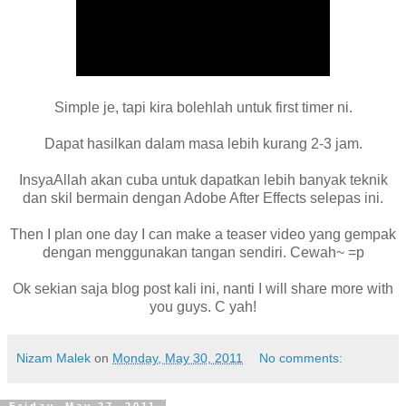
Simple je, tapi kira bolehlah untuk first timer ni.
Dapat hasilkan dalam masa lebih kurang 2-3 jam.
InsyaAllah akan cuba untuk dapatkan lebih banyak teknik
dan skil bermain dengan Adobe After Effects selepas ini.
Then I plan one day I can make a teaser video yang gempak
dengan menggunakan tangan sendiri. Cewah~ =p
Ok sekian saja blog post kali ini, nanti I will share more with
you guys. C yah!
Nizam Malek
on
Monday, May 30, 2011
No comments: