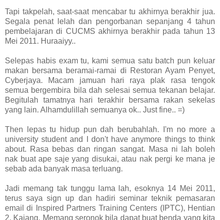
Tapi takpelah, saat-saat mencabar tu akhirnya berakhir jua.
Segala penat lelah dan pengorbanan sepanjang 4 tahun
pembelajaran di CUCMS akhirnya berakhir pada tahun 13
Mei 2011. Huraaiyy..
Selepas habis exam tu, kami semua satu batch pun keluar
makan bersama beramai-ramai di Restoran Ayam Penyet,
Cyberjaya. Macam jamuan hari raya plak rasa tengok
semua bergembira bila dah selesai semua tekanan belajar.
Begitulah tamatnya hari terakhir bersama rakan sekelas
yang lain. Alhamdulillah semuanya ok.. Just fine.. =)
Then lepas tu hidup pun dah berubahlah. I'm no more a
university student and I don't have anymore things to think
about. Rasa bebas dan ringan sangat. Masa ni lah boleh
nak buat ape saje yang disukai, atau nak pergi ke mana je
sebab ada banyak masa terluang.
Jadi memang tak tunggu lama lah, esoknya 14 Mei 2011,
terus saya sign up dan hadiri seminar teknik pemasaran
email di Inspired Partners Training Centers (IPTC), Hentian
2, Kajang. Memang seronok bila dapat buat benda yang kita