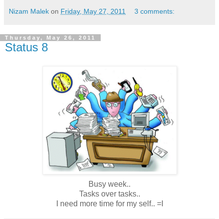
Nizam Malek
on
Friday, May 27, 2011
3 comments:
Thursday, May 26, 2011
Status 8
Busy week..
Tasks over tasks..
I need more time for my self.. =I