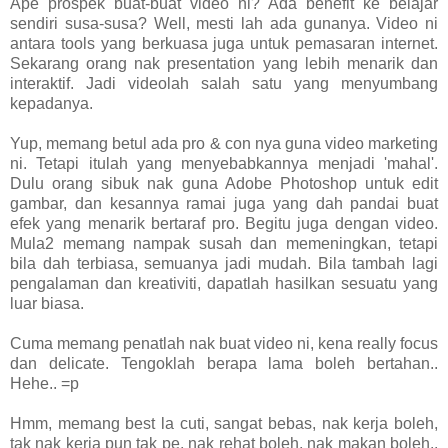
Ape prospek buat-buat video ni? Ada benefit ke belajar
sendiri susa-susa? Well, mesti lah ada gunanya. Video ni
antara tools yang berkuasa juga untuk pemasaran internet.
Sekarang orang nak presentation yang lebih menarik dan
interaktif. Jadi videolah salah satu yang menyumbang
kepadanya.
Yup, memang betul ada pro & con nya guna video marketing
ni. Tetapi itulah yang menyebabkannya menjadi 'mahal'.
Dulu orang sibuk nak guna Adobe Photoshop untuk edit
gambar, dan kesannya ramai juga yang dah pandai buat
efek yang menarik bertaraf pro. Begitu juga dengan video.
Mula2 memang nampak susah dan memeningkan, tetapi
bila dah terbiasa, semuanya jadi mudah. Bila tambah lagi
pengalaman dan kreativiti, dapatlah hasilkan sesuatu yang
luar biasa.
Cuma memang penatlah nak buat video ni, kena really focus
dan delicate. Tengoklah berapa lama boleh bertahan..
Hehe.. =p
Hmm, memang best la cuti, sangat bebas, nak kerja boleh,
tak nak kerja pun tak pe, nak rehat boleh, nak makan boleh..