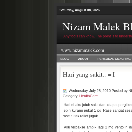
Saturday, August 08, 2026
Nizam Malek B
Any fools can know. The point is to underst
www.nizammalek.com
BLOG
ABOUT
PERSONAL COACHING
Hari yang sakit.. ='I
Wednesday, July 28, 2010 Posted by
N
Category:
HealthCare
Hari ni aku jatuh sakit dan xdapat pergi
lebih kurang pukul 1 pg. Rase sangat sesa
rase tu tak relief jugak.
Aku terpakse ambik lagi 2 mg ventolin d