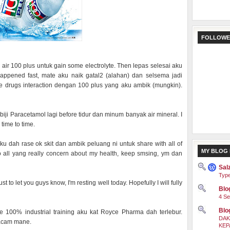
FOLLOWE
r 100 plus untuk gain some electrolyte. Then lepas selesai aku
t happened fast, mate aku naik gatal2 (alahan) dan selsema jadi
de drugs interaction dengan 100 plus yang aku ambik (mungkin).
ji Paracetamol lagi before tidur dan minum banyak air mineral. I
 time to time.
u dah rase ok skit dan ambik peluang ni untuk share with all of
MY BLOG 
 all yang really concern about my health, keep smsing, ym dan
Sal
Type
t to let you guys know, I'm resting well today. Hopefully I will fully
Blog
4 Se
Blo
e 100% industrial training aku kat Royce Pharma dah terlebur.
DAK
macam mane.
KEP