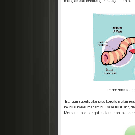
mungkin aku kekurangan oksigen dan aku ra
Perbezaan rongg
Bangun subuh, aku rase kepale makin pusi
ke nilai kalau macam ni. Rase frust skit, 
Memang rase sangat tak larat dan tak boleh