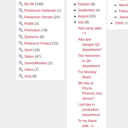
My life
(148)
►
October
(9)
►
Marc
►
September
(4)
Pelaburan Hartanah
(1)
►
Febr
►
August
(10)
Pelaburan Saham
(24)
►
Janu
▼
July
(9)
►
2009
(1
Politik
(3)
Hari yang sakit..
Promotion
(79)
='I
Qualaroo
(6)
Ada apa
Research Project
(15)
dengan QC
department?
Sport
(18)
The memories
Status
(47)
in QA
SurveyMonkey
(2)
department
Video
(7)
For Monday
Vlog
(9)
Blues
9th day at
Royce
Pharma. Any
stories?
Last day in
production
department
To my future
wife. =)