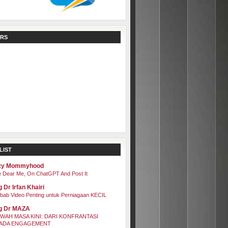
RS
LIST
zy Mommyhood
 Dear Me, On ChatGPT And Post It
 Dr Irfan Khairi
bab Video Penting untuk Perniagaan KECIL
g Dr MAZA
WAH MASA KINI: DARI KONFRANTASI
ADA ENGAGEMENT