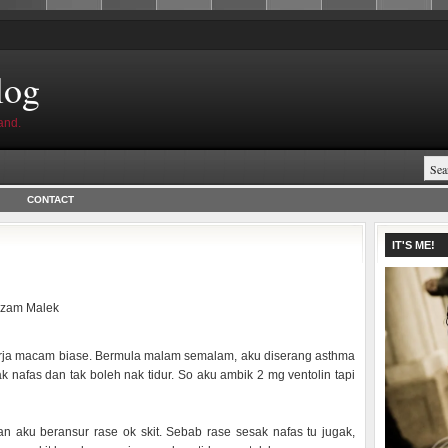
log
and.
CONTACT
IT'S ME!
izam Malek
 kerja macam biase. Bermula malam semalam, aku diserang asthma
k nafas dan tak boleh nak tidur. So aku ambik 2 mg ventolin tapi
an aku beransur rase ok skit. Sebab rase sesak nafas tu jugak,