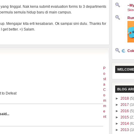
~My
ays yang tinggal. Nak kena submit evaluation forms to 3 departments
Skin
t, bermula semula hidup baru di main campus.
Rum
up. Mengajar kita erti kesabaran. Ok sampai sini dulu. Thanks for
I get better. =) Salam.
Col
P
WELCOME
o
st
a
BLOG AR
C
t to Defeat
o
►
2018
(5
m
►
2017
(1
m
►
2016
(5
e
aid...
nt
►
2015
(2
►
2014
(6
►
2013
(1