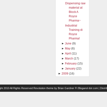
Dispensing raw
material at
Block A
Royce
Pharma~
Industrial
Training di
Royce
Pharma!
►
June
(9)
►
May
(6)
►
April
(11)
►
March
(17)
►
February
(15)
►
January
(22)
►
2009
(16)
ght 2010 All Rights Reserved
Revolution theme
by
Brian Gardner
Ft
Bloganol dot com
| Distr