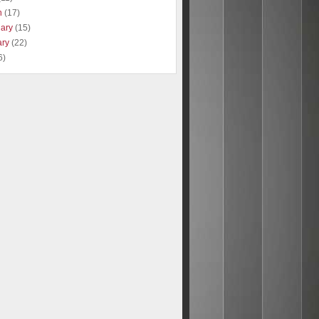
h
(17)
uary
(15)
ary
(22)
6)