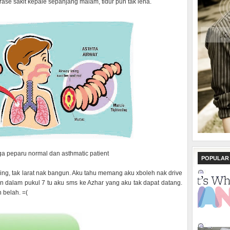
se sakit kepale sepanjang malam, tidur pun tak lena.
a peparu normal dan asthmatic patient
POPULAR
ng, tak larat nak bangun. Aku tahu memang aku xboleh nak drive
dan dalam pukul 7 tu aku sms ke Azhar yang aku tak dapat datang.
 belah. =(