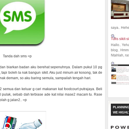
saya.. Hehe.
Tulis sikit-si
Hallo.. Yeh
blog.. Hmm,
Ntahlah, ra
Tanda dah sms =p
ng dan biarkan badan aku berehat sepenuhnya. Dalam pukul 10 pg
api boleh la nak bangun sikit. Aku just minum air kosong, tak de
 nak demam, so aku baring semula, sampailah tengah hari.
2 semua dan keluar g cari makanan kat foodcourt putrajaya. Beli
l pulak, sebab dah terbiase ade kat nilai mase2 macam tu. Rase
ah g jalan2.. =p
PLANNING
WE HIGH