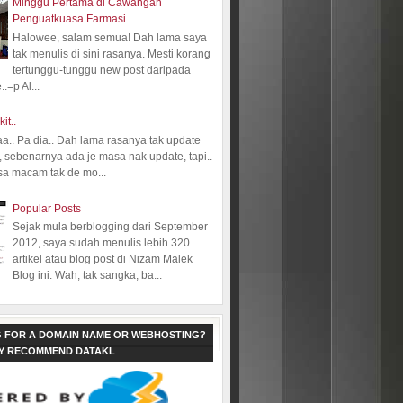
Minggu Pertama di Cawangan
Penguatkuasa Farmasi
Halowee, salam semua! Dah lama saya
tak menulis di sini rasanya. Mesti korang
tertunggu-tunggu new post daripada
.=p Al...
kit..
aa.. Pa dia.. Dah lama rasanya tak update
 sebenarnya ada je masa nak update, tapi..
sa macam tak de mo...
Popular Posts
Sejak mula berblogging dari September
2012, saya sudah menulis lebih 320
artikel atau blog post di Nizam Malek
Blog ini. Wah, tak sangka, ba...
 FOR A DOMAIN NAME OR WEBHOSTING?
LY RECOMMEND DATAKL