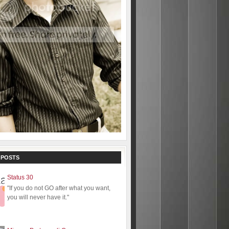
 POSTS
Status 30
"If you do not GO after what you want,
you will never have it."