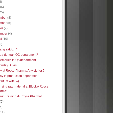
4)
06)
25)
mber
(8)
mber
(5)
ber
(9)
ember
(4)
st
(10)
9)
ang sakit.. ='I
pa dengan QC department?
emories in QA department
onday Blues
ay at Royce Pharma. Any stories?
day in production department
future wife. =)
nsing raw material at Block A Royce
arma~
rial Training di Royce Pharma!
(9)
(6)
(11)