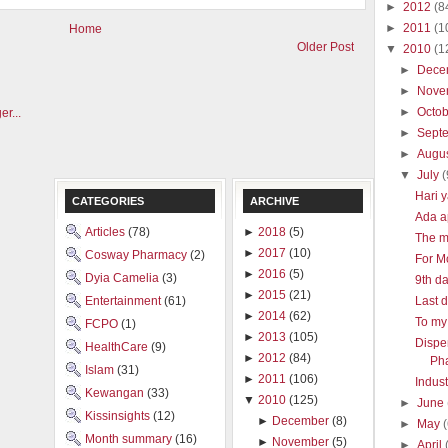
►
2012
(8
►
2011
(1
Home
Older Post
▼
2010
(1
►
Dece
►
Nove
►
Octo
►
Sept
►
Augu
▼
July
(
Hari y
CATEGORIES
ARCHIVE
Ada a
Articles
(78)
►
2018
(5)
The m
►
2017
(10)
Cosway Pharmacy
(2)
For M
►
2016
(5)
Dyia Camelia
(3)
9th d
►
2015
(21)
Entertainment
(61)
Last 
►
2014
(62)
To my 
FCPO
(1)
►
2013
(105)
Dispe
HealthCare
(9)
►
2012
(84)
Ph
Islam
(31)
►
2011
(106)
Indust
Kewangan
(33)
▼
2010
(125)
►
June
Kissinsights
(12)
►
December
(8)
►
May
Month summary
(16)
►
November
(5)
►
April