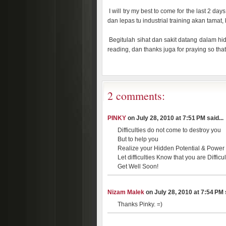
I will try my best to come for the last 2 d
dan lepas tu industrial training akan tama
Begitulah sihat dan sakit datang dalam hid
reading, dan thanks juga for praying so that 
2 comments:
PINKY
on July 28, 2010 at 7:51 PM said...
Difficulties do not come to destroy you
But to help you
Realize your Hidden Potential & Power
Let difficulties Know that you are Difficul
Get Well Soon!
Nizam Malek
on July 28, 2010 at 7:54 PM s
Thanks Pinky. =)