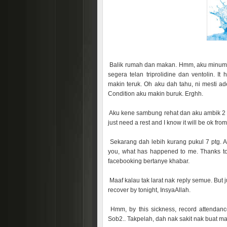
Balik rumah dan makan. Hmm, aku minum ai
segera telan triprolidine dan ventolin. I
makin teruk. Oh aku dah tahu, ni mesti a
Condition aku makin buruk. Erghh.
Aku kene sambung rehat dan aku ambik 2 bi
just need a rest and I know it will be ok from
Sekarang dah lebih kurang pukul 7 ptg. Ak
you, what has happened to me. Thanks to
facebooking bertanye khabar.
Maaf kalau tak larat nak reply semue. But jus
recover by tonight, InsyaAllah.
Hmm, by this sickness, record attendanc
Sob2.. Takpelah, dah nak sakit nak buat 