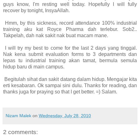
guys know, I'm resting well today. Hopefully I will fully
recover by tonight, InsyaAllah.
Hmm, by this sickness, record attendance 100% industrial
training aku kat Royce Pharma dah terlebur. Sob2..
Takpelah, dah nak sakit nak buat macam mane.
I will try my best to come for the last 2 days yang tinggal.
Nak kena submit evaluation forms to 3 departments dan
lepas tu industrial training akan tamat, bermula semula
hidup baru di main campus.
Begitulah sihat dan sakit datang dalam hidup. Mengajar kita
erti kesabaran. Ok sampai sini dulu. Thanks for reading, dan
thanks juga for praying so that I get better. =) Salam.
Nizam Malek
on
Wednesday, July 28, 2010
2 comments: