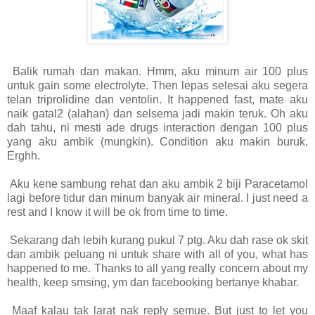
Balik rumah dan makan. Hmm, aku minum air 100 plus
untuk gain some electrolyte. Then lepas selesai aku segera
telan triprolidine dan ventolin. It happened fast, mate aku
naik gatal2 (alahan) dan selsema jadi makin teruk. Oh aku
dah tahu, ni mesti ade drugs interaction dengan 100 plus
yang aku ambik (mungkin). Condition aku makin buruk.
Erghh.
Aku kene sambung rehat dan aku ambik 2 biji Paracetamol
lagi before tidur dan minum banyak air mineral. I just need a
rest and I know it will be ok from time to time.
Sekarang dah lebih kurang pukul 7 ptg. Aku dah rase ok skit
dan ambik peluang ni untuk share with all of you, what has
happened to me. Thanks to all yang really concern about my
health, keep smsing, ym dan facebooking bertanye khabar.
Maaf kalau tak larat nak reply semue. But just to let you