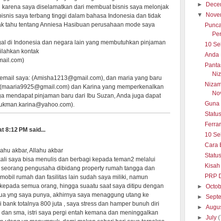
►
Dece
karena saya diselamatkan dari membuat bisnis saya melonjak
▼
Nove
bisnis saya terbang tinggi dalam bahasa Indonesia dan tidak
ak tahu tentang Anniesa Hasibuan perusahaan mode saya
Punca
Pe
ggal di Indonesia dan negara lain yang membutuhkan pinjaman
10 Se
silahkan kontak
Anda 
mail.com)
Panta
Niz
email saya: (Amisha1213@gmail.com), dan maria yang baru
Nizam
i: (maaria9925@gmail.com) dan Karina yang memperkenalkan
No
uga mendapat pinjaman baru dari Ibu Suzan, Anda juga dapat
Guna 
 Lukman.karina@yahoo.com).
Statu
Ferrar
 8:12 PM said...
10 Se
Cara 
lahu akbar, Allahu akbar
Statu
ali saya bisa menulis dan berbagi kepada teman2 melalui
Kisah
h seorang pengusaha dibidang property rumah tangga dan
PRP D
obil rumah dan fasilitas lain sudah saya miliki, namun
epada semua orang, hingga suaatu saat saya ditipu dengan
►
Octo
a yng saya punya, akhirnya saya menaggung utang ke
►
Sept
 bank totalnya 800 juta , saya stress dan hamper bunuh diri
►
Augu
 dan sma, istri saya pergi entah kemana dan meninggalkan
►
July
(