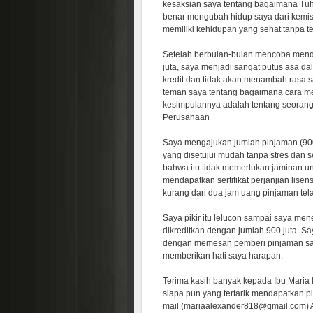
kesaksian saya tentang bagaimana Tu
benar mengubah hidup saya dari kemis
memiliki kehidupan yang sehat tanpa t
Setelah berbulan-bulan mencoba mendap
juta, saya menjadi sangat putus asa d
kredit dan tidak akan menambah rasa s
teman saya tentang bagaimana cara m
kesimpulannya adalah tentang seorang
Perusahaan
Saya mengajukan jumlah pinjaman (90
yang disetujui mudah tanpa stres dan s
bahwa itu tidak memerlukan jaminan unt
mendapatkan sertifikat perjanjian lise
kurang dari dua jam uang pinjaman tela
Saya pikir itu lelucon sampai saya me
dikreditkan dengan jumlah 900 juta. 
dengan memesan pemberi pinjaman say
memberikan hati saya harapan.
Terima kasih banyak kepada Ibu Maria 
siapa pun yang tertarik mendapatkan p
mail (mariaalexander818@gmail.com) A