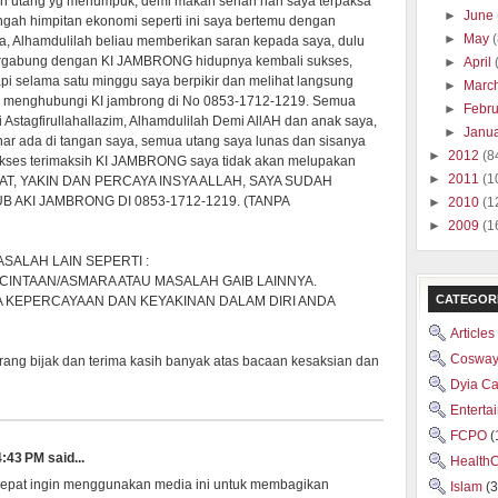
n utang yg menumpuk, demi makan sehari hari saya terpaksa
►
June
tengah himpitan ekonomi seperti ini saya bertemu dengan
►
May
a, Alhamdulilah beliau memberikan saran kepada saya, dulu
 bergabung dengan KI JAMBRONG hidupnya kembali sukses,
►
April
api selama satu minggu saya berpikir dan melihat langsung
►
Marc
an menghubungi KI jambrong di No 0853-1712-1219. Semua
►
Febr
i Astagfirullahallazim, Alhamdulilah Demi AllAH dan anak saya,
►
Janu
ar ada di tangan saya, semua utang saya lunas dan sisanya
►
2012
(8
sukses terimaksih KI JAMBRONG saya tidak akan melupakan
►
2011
(1
NAT, YAKIN DAN PERCAYA INSYA ALLAH, SAYA SUDAH
 AKI JAMBRONG DI 0853-1712-1219. (TANPA
►
2010
(1
►
2009
(1
SALAH LAIN SEPERTI :
CINTAAN/ASMARA ATAU MASALAH GAIB LAINNYA.
CATEGOR
DA KEPERCAYAAN DAN KEYAKINAN DALAM DIRI ANDA
Articles
Cosway
orang bijak dan terima kasih banyak atas bacaan kesaksian dan
Dyia C
Enterta
FCPO
(
:43 PM said...
Health
cepat ingin menggunakan media ini untuk membagikan
Islam
(3