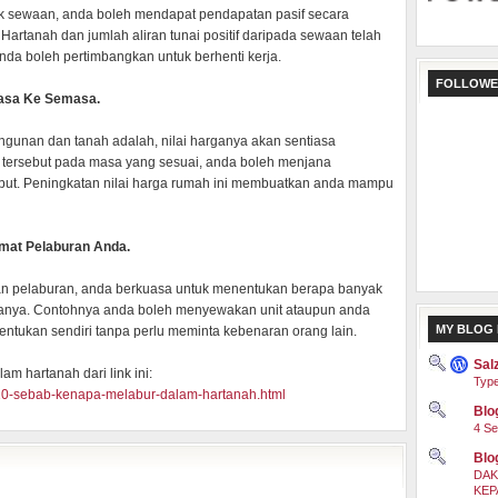
k sewaan, anda boleh mendapat pendapatan pasif secara
Hartanah dan jumlah aliran tunai positif daripada sewaan telah
nda boleh pertimbangkan untuk berhenti kerja.
FOLLOWE
masa Ke Semasa.
angunan dan tanah adalah, nilai harganya akan sentiasa
 tersebut pada masa yang sesuai, anda boleh menjana
sebut. Peningkatan nilai harga rumah ini membuatkan anda mampu
mat Pelaburan Anda.
uan pelaburan, anda berkuasa untuk menentukan berapa banyak
anya. Contohnya anda boleh menyewakan unit ataupun anda
MY BLOG 
ntukan sendiri tanpa perlu meminta kebenaran orang lain.
Sal
m hartanah dari link ini:
Type
10-sebab-kenapa-melabur-dalam-hartanah.html
Blog
4 Se
Blo
DAK
KEP