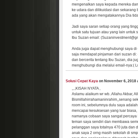
mengenalkan saya kepada mereka dan 
ke udara dan dilikuidasi dan sekarang 
ada yang akan mengatakannya Dia tid
Jadi saya saran setiap orang yang tin
untuk satu tujuan atau yang lain untuk 
Ibu Suzan email: (Suzaninvestment@g
Anda juga dapat menghubungi saya di 
saja mendapat pinjaman dari suzan d
dan bercerita tentang Ibu Suzan, dia j
menghubungi dia melalui email-nya:(
Solusi Cepat Kaya
on November 6, 2018 at
,,.,KISAH NYATA ,
Aslamu alaikum wr wb..Allahu Akbar, Al
Bismillahirrahamaninrahim,,senang sek
room ini, sebelumnya dulu saya adala
mencapai kesuksesan yang luar biasa, m
namanya cobaan saya sangat percaya k
teman saya sendiri dan membawa semu
pelanggan saya totalnya 470 juta dan di
anak saya 2 orng masih sekolah di smp