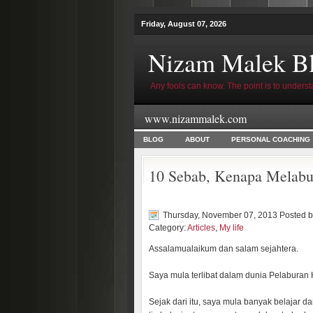
Friday, August 07, 2026
Nizam Malek B
Any fools can know. The point is to underst
www.nizammalek.com
BLOG
ABOUT
PERSONAL COACHING
10 Sebab, Kenapa Melabu
Thursday, November 07, 2013 Posted 
Category:
Articles
,
My life
Assalamualaikum dan salam sejahtera.
Saya mula terlibat dalam dunia Pelaburan 
Sejak dari itu, saya mula banyak belaja