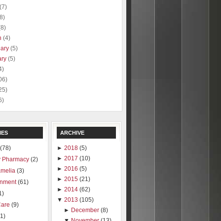
(7)
(8)
(8)
h
(4)
uary
(5)
ary
(5)
4)
06)
25)
6)
IES
ARCHIVE
(78)
►
2018
(5)
►
2017
(10)
 Pharmacy
(2)
►
2016
(5)
amelia
(3)
►
2015
(21)
inment
(61)
►
2014
(62)
1)
▼
2013
(105)
Care
(9)
►
December
(8)
1)
▼
November
(13)