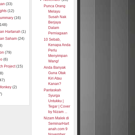
gan
(33)
Punca Orang
ights
(12)
Melayu
Susah Nak
summary
(16)
Berjaya
(148)
Dalam
ran Hartanah
(1)
Perniagaan
ran Saham
(24)
10 Sebab,
Kenapa Anda
3)
Perlu
ion
(79)
Menyimpan
oo
(6)
Wang!
h Project
(15)
Anda Banyak
Guna Otak
8)
Kiri Atau
47)
Kanan?
Monkey
(2)
Pantaskah
7)
Syurga
Untukku |
Tegar | Cover
by Nizam ...
Nizam Malek di
SeminarHart
anah.com 9
November