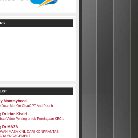
RS
LIST
zy Mommyhood
 Dear Me, On ChatGPT And Post It
 Dr Irfan Khairi
bab Video Penting untuk Perniagaan KECIL
g Dr MAZA
WAH MASA KINI: DARI KONFRANTASI
ADA ENGAGEMENT