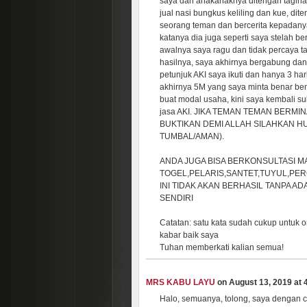
saya dan anakanaknya ditengah tagiha
jual nasi bungkus keliling dan kue, di
seorang teman dan bercerita kepadany
katanya dia juga seperti saya stelah
awalnya saya ragu dan tidak percaya t
hasilnya, saya akhirnya bergabung d
petunjuk AKI saya ikuti dan hanya 3 har
akhirnya 5M yang saya minta benar ben
buat modal usaha, kini saya kembali 
jasa AKI. JIKA TEMAN TEMAN BERMI
BUKTIKAN DEMI ALLAH SILAHKAN HUB
TUMBAL/AMAN).
ANDA JUGA BISA BERKONSULTASI MA
TOGEL,PELARIS,SANTET,TUYUL,PER
INI TIDAK AKAN BERHASIL TANPA A
SENDIRI
Catatan: satu kata sudah cukup untuk 
kabar baik saya
Tuhan memberkati kalian semua!
MRS KABU LAYU
on August 13, 2019 at 4
Halo, semuanya, tolong, saya dengan 