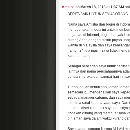
Amisha
on March 18, 2018 at 1:37 AM said
BERITA BAIK UNTUK SEMUA ORANG
Nama saya Amisha dari bogor di Indon
menggunakan media ini untuk memberi 
pinjaman di internet, begitu banyak kre
curang Anda dengan susah payah uang
wanita di Malaysia dan saya kehilanga
hampir 24 juta masih saya tidak mend
karena hutang.
Sebagai pencarian saya untuk perusaha
lainnya dan nama perusahaannya adala
dengan mereka dan sampai hari ini, sa
Tuhan jadilah kemuliaan, teman-tema
semacam itu, mengenalkan saya kepad
sebagai manajer cabang, dan saya me
meminta surat kepercayaan saya, Dan s
tersebut disetujui untuk saya dan saya 
tindakan curang yang membuat saya ke
pinjaman saya dalam waktu kurang dar
Saya sangat senang karena ALLAH m