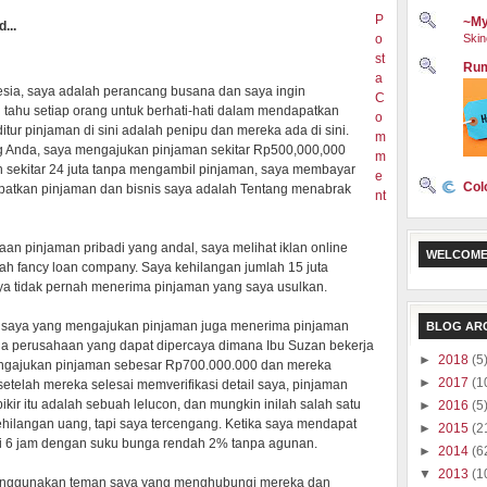
P
~My
...
o
Skin
st
Rum
a
esia, saya adalah perancang busana dan saya ingin
C
tahu setiap orang untuk berhati-hati dalam mendapatkan
o
ditur pinjaman di sini adalah penipu dan mereka ada di sini.
m
 Anda, saya mengajukan pinjaman sekitar Rp500,000,000
m
n sekitar 24 juta tanpa mengambil pinjaman, saya membayar
e
Col
apatkan pinjaman dan bisnis saya adalah Tentang menabrak
nt
an pinjaman pribadi yang andal, saya melihat iklan online
WELCOME
h fancy loan company. Saya kehilangan jumlah 15 juta
ya tidak pernah menerima pinjaman yang saya usulkan.
n saya yang mengajukan pinjaman juga menerima pinjaman
BLOG AR
a perusahaan yang dapat dipercaya dimana Ibu Suzan bekerja
►
2018
(5
ngajukan pinjaman sebesar Rp700.000.000 dan mereka
►
2017
(1
etelah mereka selesai memverifikasi detail saya, pinjaman
pikir itu adalah sebuah lelucon, dan mungkin inilah salah satu
►
2016
(5
hilangan uang, tapi saya tercengang. Ketika saya mendapat
►
2015
(2
i 6 jam dengan suku bunga rendah 2% tanpa agunan.
►
2014
(6
▼
2013
(1
enggunakan teman saya yang menghubungi mereka dan