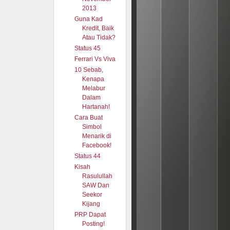
2013
Guna Kad
Kredit, Baik
Atau Tidak?
Status 45
Ferrari Vs Viva
10 Sebab,
Kenapa
Melabur
Dalam
Hartanah!
Cara Buat
Simbol
Menarik di
Facebook!
Status 44
Kisah
Rasulullah
SAW Dan
Seekor
Kijang
PRP Dapat
Posting!