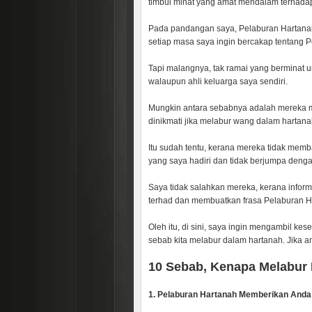
timbul minat yang amat mendalam terhada
Pada pandangan saya, Pelaburan Hartanah 
setiap masa saya ingin bercakap tentang 
Tapi malangnya, tak ramai yang berminat 
walaupun ahli keluarga saya sendiri.
Mungkin antara sebabnya adalah mereka 
dinikmati jika melabur wang dalam hartana
Itu sudah tentu, kerana mereka tidak memb
yang saya hadiri dan tidak berjumpa deng
Saya tidak salahkan mereka, kerana inform
terhad dan membuatkan frasa Pelaburan Ha
Oleh itu, di sini, saya ingin mengambil 
sebab kita melabur dalam hartanah. Jika 
10 Sebab, Kenapa Melabur 
1. Pelaburan Hartanah Memberikan Anda