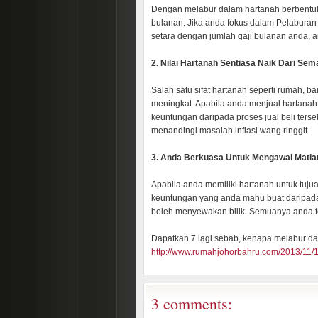
Dengan melabur dalam hartanah berbentu
bulanan. Jika anda fokus dalam Pelaburan 
setara dengan jumlah gaji bulanan anda, a
2. Nilai Hartanah Sentiasa Naik Dari Se
Salah satu sifat hartanah seperti rumah, b
meningkat. Apabila anda menjual hartanah
keuntungan daripada proses jual beli ter
menandingi masalah inflasi wang ringgit.
3. Anda Berkuasa Untuk Mengawal Matla
Apabila anda memiliki hartanah untuk tuj
keuntungan yang anda mahu buat daripad
boleh menyewakan bilik. Semuanya anda te
Dapatkan 7 lagi sebab, kenapa melabur dala
http://www.rumahjohorbahru.com/2013/11/
3 comments: