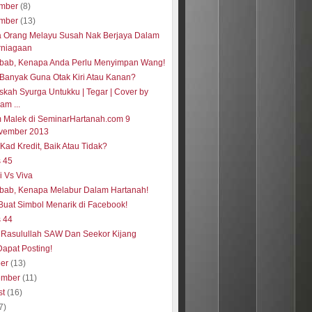
mber
(8)
mber
(13)
 Orang Melayu Susah Nak Berjaya Dalam
rniagaan
bab, Kenapa Anda Perlu Menyimpan Wang!
Banyak Guna Otak Kiri Atau Kanan?
skah Syurga Untukku | Tegar | Cover by
am ...
 Malek di SeminarHartanah.com 9
vember 2013
Kad Kredit, Baik Atau Tidak?
s 45
i Vs Viva
bab, Kenapa Melabur Dalam Hartanah!
Buat Simbol Menarik di Facebook!
s 44
 Rasulullah SAW Dan Seekor Kijang
apat Posting!
ber
(13)
ember
(11)
st
(16)
7)