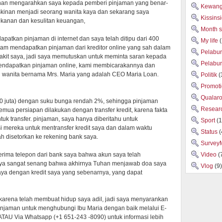
han mengarahkan saya kepada pemberi pinjaman yang benar-
Kewan
kinan menjadi seorang wanita kaya dan sekarang saya
Kissins
ekanan dan kesulitan keuangan,
Month 
atkan pinjaman di internet dan saya telah ditipu dari 400
My life
alam mendapatkan pinjaman dari kreditor online yang sah dalam
Pelabu
akit saya, jadi saya memutuskan untuk meminta saran kepada
Pelabu
endapatkan pinjaman online, kami membicarakannya dan
 wanita bernama Mrs. Maria yang adalah CEO Maria Loan.
Politik
(
Promot
Qualar
0 juta) dengan suku bunga rendah 2%, sehingga pinjaman
Researc
emua persiapan dilakukan dengan transfer kredit, karena fakta
uk transfer. pinjaman, saya hanya diberitahu untuk
Sport
(1
nsi mereka untuk mentransfer kredit saya dan dalam waktu
Status
(
h disetorkan ke rekening bank saya.
Survey
nerima telepon dari bank saya bahwa akun saya telah
Video
(
Saya sangat senang bahwa akhirnya Tuhan menjawab doa saya
Vlog
(9)
a dengan kredit saya yang sebenarnya, yang dapat
karena telah membuat hidup saya adil, jadi saya menyarankan
injaman untuk menghubungi Ibu Maria dengan baik melalui E-
TAU Via Whatsapp (+1 651-243 -8090) untuk informasi lebih