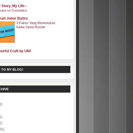
 Story, My Life~
care vs Cosmetics
ah Johor Bahru
3 Faktor Yang Menentukan
Kadar Sewa Rumah
ourful Craft by UNI
 TO MY BLOG!
CHIVE
)
0)
)
1)
2)
05)