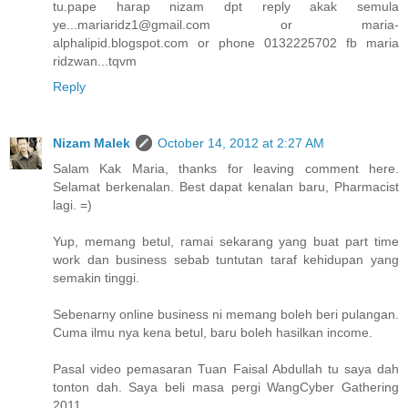
tu.pape harap nizam dpt reply akak semula
ye...mariaridz1@gmail.com or maria-
alphalipid.blogspot.com or phone 0132225702 fb maria
ridzwan...tqvm
Reply
Nizam Malek
October 14, 2012 at 2:27 AM
Salam Kak Maria, thanks for leaving comment here.
Selamat berkenalan. Best dapat kenalan baru, Pharmacist
lagi. =)
Yup, memang betul, ramai sekarang yang buat part time
work dan business sebab tuntutan taraf kehidupan yang
semakin tinggi.
Sebenarny online business ni memang boleh beri pulangan.
Cuma ilmu nya kena betul, baru boleh hasilkan income.
Pasal video pemasaran Tuan Faisal Abdullah tu saya dah
tonton dah. Saya beli masa pergi WangCyber Gathering
2011.