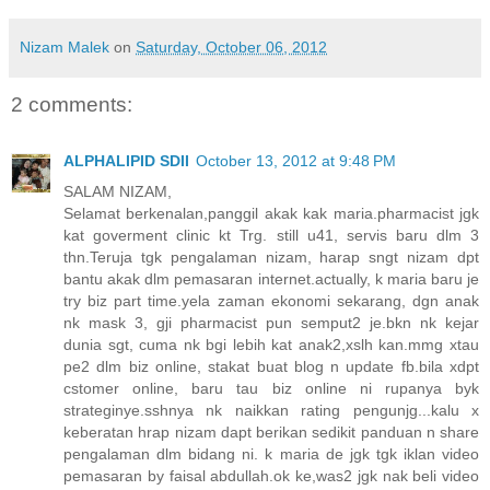
Nizam Malek
on
Saturday, October 06, 2012
2 comments:
ALPHALIPID SDII
October 13, 2012 at 9:48 PM
SALAM NIZAM,
Selamat berkenalan,panggil akak kak maria.pharmacist jgk
kat goverment clinic kt Trg. still u41, servis baru dlm 3
thn.Teruja tgk pengalaman nizam, harap sngt nizam dpt
bantu akak dlm pemasaran internet.actually, k maria baru je
try biz part time.yela zaman ekonomi sekarang, dgn anak
nk mask 3, gji pharmacist pun semput2 je.bkn nk kejar
dunia sgt, cuma nk bgi lebih kat anak2,xslh kan.mmg xtau
pe2 dlm biz online, stakat buat blog n update fb.bila xdpt
cstomer online, baru tau biz online ni rupanya byk
strateginye.sshnya nk naikkan rating pengunjg...kalu x
keberatan hrap nizam dapt berikan sedikit panduan n share
pengalaman dlm bidang ni. k maria de jgk tgk iklan video
pemasaran by faisal abdullah.ok ke,was2 jgk nak beli video