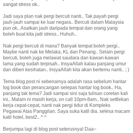
sangat stress ok..
Jadi saya plan nak pergi bercuti nanti.. Tak payah pergi
jauh-jauh sampai ke luar negara.. Bercuti dalam Malaysia
pun ok.. Asalkan jauh daripada tempat dan orang yang
boleh buat kita jadi stress.. Huhuh..
Nak pergi bercuti di mana? Banyak tempat boleh pergi..
Maybe nanti nak ke Melaka, KL dan Penang.. Selain pergi
bercuti, boleh juga melawat saudara dan kawan-kawan
lama yang sudah terpisah.. InsyaAllah kalau panjang umur
dan diberi kesihatan.. InsyaAllah kita akan bertemu nanti.. ; )
Tema blog post ni sebenarnya adalah rasa sebelum hantar
log book dan perancangan selepas hantar log book.. Ha,
panjang tak tema? Jadi sampai sini saja tulisan coretan kali
ini.. Malam ni masih kerja, on call 10pm-8am.. Nak settlekan
kerja cepat-cepat, nanti nak pergi tidur di Kompleks
Pegawai Atas Panggilan. Saya suka katil dia. selesa macam
katil hotel, best2.. ^ ^
Berjumpa lagi di blog post seterusnya! Daa~