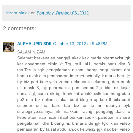
Nizam Malek
on
Saturday, October 06, 2012
2 comments:
ALPHALIPID SDII
October 13, 2012 at 9:48 PM
SALAM NIZAM,
Selamat berkenalan,panggil akak kak maria.pharmacist jgk
kat goverment clinic kt Trg. still u41, servis baru dlm 3
thn.Teruja tgk pengalaman nizam, harap sngt nizam dpt
bantu akak dlm pemasaran internet.actually, k maria baru je
try biz part time.yela zaman ekonomi sekarang, dgn anak
nk mask 3, gji pharmacist pun semput2 je.bkn nk kejar
dunia sgt, cuma nk bgi lebih kat anak2,xslh kan.mmg xtau
pe2 dlm biz online, stakat buat blog n update fb.bila xdpt
cstomer online, baru tau biz online ni rupanya byk
strateginye.sshnya nk naikkan rating pengunjg...kalu x
keberatan hrap nizam dapt berikan sedikit panduan n share
pengalaman dlm bidang ni. k maria de jgk tgk iklan video
pemasaran by faisal abdullah.ok ke,was2 jgk nak beli video