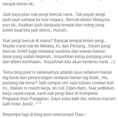
sangat stress ok..
Jadi saya plan nak pergi bercuti nanti.. Tak payah pergi
jauh-jauh sampai ke luar negara.. Bercuti dalam Malaysia
pun ok.. Asalkan jauh daripada tempat dan orang yang
boleh buat kita jadi stress.. Huhuh..
Nak pergi bercuti di mana? Banyak tempat boleh pergi..
Maybe nanti nak ke Melaka, KL dan Penang.. Selain pergi
bercuti, boleh juga melawat saudara dan kawan-kawan
lama yang sudah terpisah.. InsyaAllah kalau panjang umur
dan diberi kesihatan.. InsyaAllah kita akan bertemu nanti.. ; )
Tema blog post ni sebenarnya adalah rasa sebelum hantar
log book dan perancangan selepas hantar log book.. Ha,
panjang tak tema? Jadi sampai sini saja tulisan coretan kali
ini.. Malam ni masih kerja, on call 10pm-8am.. Nak settlekan
kerja cepat-cepat, nanti nak pergi tidur di Kompleks
Pegawai Atas Panggilan. Saya suka katil dia. selesa macam
katil hotel, best2.. ^ ^
Berjumpa lagi di blog post seterusnya! Daa~