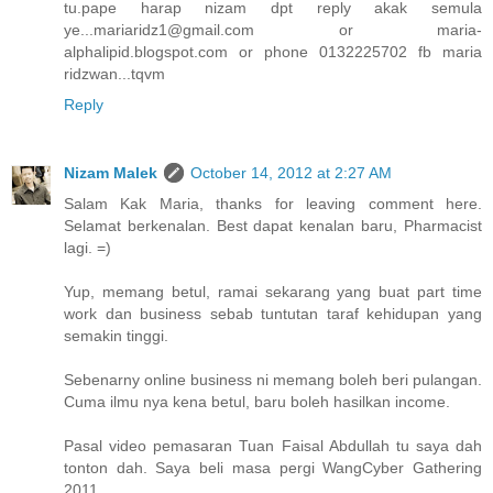
tu.pape harap nizam dpt reply akak semula
ye...mariaridz1@gmail.com or maria-
alphalipid.blogspot.com or phone 0132225702 fb maria
ridzwan...tqvm
Reply
Nizam Malek
October 14, 2012 at 2:27 AM
Salam Kak Maria, thanks for leaving comment here.
Selamat berkenalan. Best dapat kenalan baru, Pharmacist
lagi. =)
Yup, memang betul, ramai sekarang yang buat part time
work dan business sebab tuntutan taraf kehidupan yang
semakin tinggi.
Sebenarny online business ni memang boleh beri pulangan.
Cuma ilmu nya kena betul, baru boleh hasilkan income.
Pasal video pemasaran Tuan Faisal Abdullah tu saya dah
tonton dah. Saya beli masa pergi WangCyber Gathering
2011.