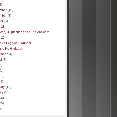
4)
mber
(10)
mber
(3)
ber
(5)
s 28
aroo] 3 Questions and The Answers
s 27
r Vs Pegawai Farmasi
ang Ke Hadapan
ember
(4)
st
(8)
9)
(7)
(12)
(3)
uary
(12)
ary
(11)
06)
25)
6)