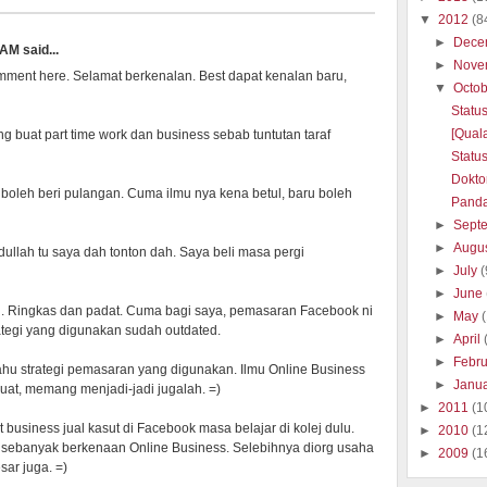
▼
2012
(8
►
Dece
AM said...
►
Nove
omment here. Selamat berkenalan. Best dapat kenalan baru,
▼
Octo
Statu
[Qual
 buat part time work dan business sebab tuntutan taraf
Statu
Dokto
oleh beri pulangan. Cuma ilmu nya kena betul, baru boleh
Pand
►
Sept
►
Augu
ullah tu saya dah tonton dah. Saya beli masa pergi
►
July
(
►
June
tu. Ringkas dan padat. Cuma bagi saya, pemasaran Facebook ni
►
May
ategi yang digunakan sudah outdated.
►
April
►
Febr
tahu strategi pemasaran yang digunakan. Ilmu Online Business
►
Janu
 buat, memang menjadi-jadi jugalah. =)
►
2011
(1
usiness jual kasut di Facebook masa belajar di kolej dulu.
►
2010
(1
it sebanyak berkenaan Online Business. Selebihnya diorg usaha
►
2009
(1
sar juga. =)