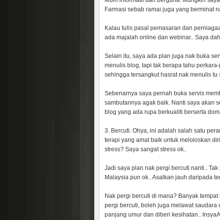
lebih informatif dan berguna. Mungkin say
Farmasi sebab ramai juga yang berminat n
Kalau tulis pasal pemasaran dan perniagaa
ada majalah online dan webinar.. Saya dah 
Selain itu, saya ada plan juga nak buka s
menulis blog, tapi tak berapa tahu perkar
sehingga tersangkut hasrat nak menulis tu
Sebenarnya saya pernah buka servis memb
sambutannya agak baik. Nanti saya akan set
blog yang ada rupa berkualiti berserta dom
3. Bercuti. Ohya, ini adalah salah satu per
terapi yang amat baik untuk meloloskan dir
stress? Saya sangat stress ok..
Jadi saya plan nak pergi bercuti nanti.. Ta
Malaysia pun ok.. Asalkan jauh daripada te
Nak pergi bercuti di mana? Banyak tempat 
pergi bercuti, boleh juga melawat saudara
panjang umur dan diberi kesihatan.. InsyaAll