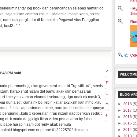
KEP
 sebelum hantar log book dan perancangan selepas hantar log
~My
Skin
i saja tulisan coretan kali ini.. Malam ni masih kerja, on call
, nanti nak pergi tidur di Kompleks Pegawai Atas Panggilan.
Rum
, best2.. ^ ^
a~
Col
P
:48 PM said...
WELCOME
o
st
a.pharmacist jgk kat goverment clinic kt Trg. still u41, servis
a
nizam, harap sngt nizam dpt bantu akak dlm pemasaran
C
BLOG AR
biz part time.yela zaman ekonomi sekarang, dgn anak nk mask 3,
o
ejar dunia sgt, cuma nk bgi lebih kat anak2,xslh kan.mmg xtau
►
2018
(5
m
pdate fb.bila xdpt cstomer online, baru tau biz online ni rupanya
m
►
2017
(1
g pengunjg...kalu x keberatan hrap nizam dapt berikan sedikit
e
►
2016
(5
ni. k maria de jgk tgk iklan video pemasaran by faisal
nt
►
2015
(2
 tu.pape harap nizam dpt reply akak semula
►
2014
(6
phalipid.blogspot.com or phone 0132225702 fb maria
►
2013
(1