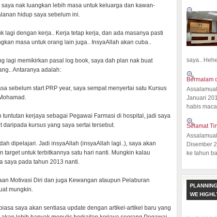
leh saya nak luangkan lebih masa untuk keluarga dan kawan-
lanan hidup saya sebelum ini.
 lagi dengan kerja.. Kerja tetap kerja, dan ada masanya pasti
ngkan masa untuk orang lain juga.. InsyaAllah akan cuba..
saya.. Hehe.
ng lagi memikirkan pasal log book, saya dah plan nak buat
g.. Antaranya adalah:
Bermalam d
masa sebelum start PRP year, saya sempat menyertai satu Kursus
Assalamual
 Mohamad.
Januari 20
habis macam
tuntutan kerjaya sebagai Pegawai Farmasi di hospital, jadi saya
 daripada kursus yang saya sertai tersebut.
Selamat Ti
Assalamual
h dipelajari. Jadi insyaAllah (insyaAllah lagi..), saya akan
Disember 20
 target untuk terbitkannya satu hari nanti. Mungkin kalau
ke tahun ba
a saya pada tahun 2013 nanti.
naan Motivasi Diri dan juga Kewangan ataupun Pelaburan
PLANNING
uat mungkin.
WE HIGH
 biasa saya akan sentiasa update dengan artikel-artikel baru yang