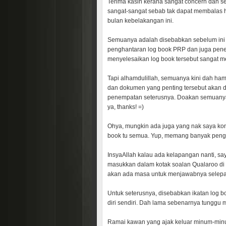
Terima kasih kerana sangat concern dan s
sangat-sangat sebab tak dapat membalas 
bulan kebelakangan ini.
Semuanya adalah disebabkan sebelum ini
penghantaran log book PRP dan juga penemp
menyelesaikan log book tersebut sangat m
Tapi alhamdulillah, semuanya kini dah ham
dan dokumen yang penting tersebut akan d
penempatan seterusnya. Doakan semuanya 
ya, thanks! =)
Ohya, mungkin ada juga yang nak saya ko
book tu semua. Yup, memang banyak penga
InsyaAllah kalau ada kelapangan nanti, sa
masukkan dalam kotak soalan Qualaroo di 
akan ada masa untuk menjawabnya selepas
Untuk seterusnya, disebabkan ikatan log b
diri sendiri. Dah lama sebenarnya tunggu m
Ramai kawan yang ajak keluar minum-minum