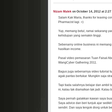
Nizam Malek
on October 14, 2012 at 2:27 
Salam Kak Maria, thanks for leaving c
Pharmacist lagi. =)
Yup, memang betul, ramai sekarang yang
kehidupan yang semakin tinggi.
Sebenarny online business ni memang b
hasilkan income.
Pasal video pemasaran Tuan Faisal Abd
WangCyber Gathering 2011.
Bagus juga sebenarnya video tutorial 
agak pantas bertukar. Mungkin saja str
Tapi tiada salahnya belajar dan ambil 
ni, kalau tak diamalkan tak jadi. Kalau
Saya pernah galakkan kawan saya buat b
Saya advice dan beri tunjuk ajar sedik
sendiri. Dan saya tengok diorg untuk be