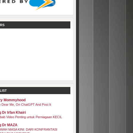
RS
LIST
zy Mommyhood
 Dear Me, On ChatGPT And Post It
 Dr Irfan Khairi
bab Video Penting untuk Perniagaan KECIL
g Dr MAZA
WAH MASA KINI: DARI KONFRANTASI