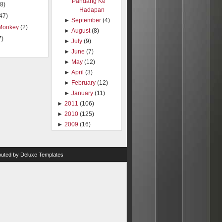
Pandang Ke
8)
Hadapan
47)
►
September
(4)
Monkey
(2)
►
August
(8)
7)
►
July
(9)
►
June
(7)
►
May
(12)
►
April
(3)
►
February
(12)
►
January
(11)
►
2011
(106)
►
2010
(125)
►
2009
(16)
ibuted by
Deluxe Templates