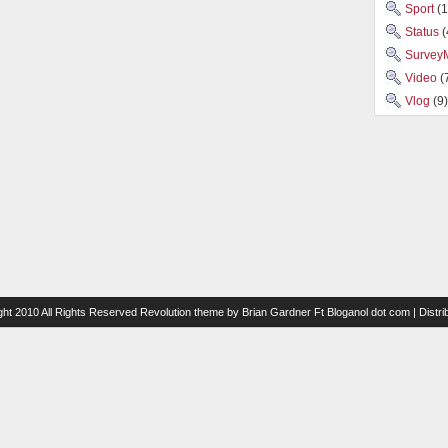
Sport
(1
Status
(
Survey
Video
(
Vlog
(9)
ght 2010 All Rights Reserved
Revolution theme
by
Brian Gardner
Ft
Bloganol dot com
| Distr