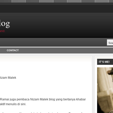
log
and.
CONTACT
IT'S ME!
izam Malek
. Ramai juga pembaca Nizam Malek blog yang bertanya khabar
if menulis di sini.