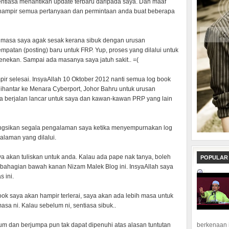
entiasa menantikan update terbaru daripada saya. Dan maaf
hampir semua pertanyaan dan permintaan anda buat beberapa
 masa saya agak sesak kerana sibuk dengan urusan
atan (posting) baru untuk FRP. Yup, proses yang dilalui untuk
enekan. Sampai ada masanya saya jatuh sakit.. =(
pir selesai. InsyaAllah 10 Oktober 2012 nanti semua log book
ihantar ke Menara Cyberport, Johor Bahru untuk urusan
berjalan lancar untuk saya dan kawan-kawan PRP yang lain
ngsikan segala pengalaman saya ketika menyempurnakan log
laman yang dilalui.
ya akan tuliskan untuk anda. Kalau ada pape nak tanya, boleh
POPULAR
bahagian bawah kanan Nizam Malek Blog ini. InsyaAllah saya
 ini.
ook saya akan hampir terlerai, saya akan ada lebih masa untuk
asa ni. Kalau sebelum ni, sentiasa sibuk..
berkenaan 
 dan berjumpa pun tak dapat dipenuhi atas alasan tuntutan