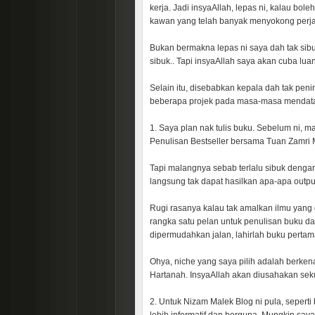
kerja. Jadi insyaAllah, lepas ni, kalau bo
kawan yang telah banyak menyokong perja
Bukan bermakna lepas ni saya dah tak sibuk
sibuk.. Tapi insyaAllah saya akan cuba lua
Selain itu, disebabkan kepala dah tak peni
beberapa projek pada masa-masa mendatan
1. Saya plan nak tulis buku. Sebelum ni, 
Penulisan Bestseller bersama Tuan Zamri
Tapi malangnya sebab terlalu sibuk dengan 
langsung tak dapat hasilkan apa-apa output
Rugi rasanya kalau tak amalkan ilmu yang da
rangka satu pelan untuk penulisan buku dan
dipermudahkan jalan, lahirlah buku pertam
Ohya, niche yang saya pilih adalah berke
Hartanah. InsyaAllah akan diusahakan sek
2. Untuk Nizam Malek Blog ni pula, seperti