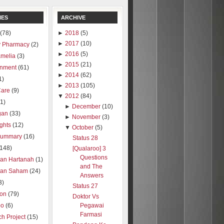
IES
ARCHIVE
(78)
►
2018
(5)
►
2017
(10)
 Pharmacy
(2)
►
2016
(5)
amelia
(3)
►
2015
(21)
inment
(61)
►
2014
(62)
1)
►
2013
(105)
Care
(9)
▼
2012
(84)
1)
►
December
(10)
gan
(33)
►
November
(3)
ights
(12)
▼
October
(5)
summary
(16)
Status 28
(148)
[Qualaroo] 3
Questions
ran Hartanah
(1)
and The
ran Saham
(24)
Answers
3)
Status 27
ion
(79)
Doktor Vs
oo
(6)
Pegawai
Farmasi
h Project
(15)