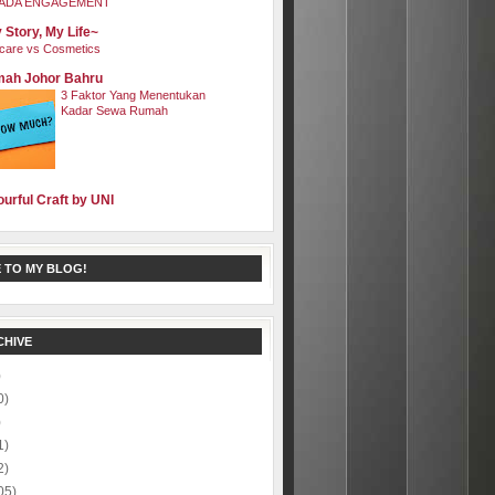
ADA ENGAGEMENT
 Story, My Life~
care vs Cosmetics
ah Johor Bahru
3 Faktor Yang Menentukan
Kadar Sewa Rumah
ourful Craft by UNI
 TO MY BLOG!
CHIVE
)
0)
)
1)
2)
05)