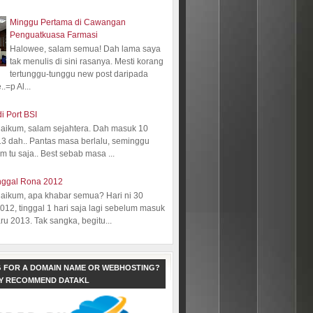
Minggu Pertama di Cawangan
Penguatkuasa Farmasi
Halowee, salam semua! Dah lama saya
tak menulis di sini rasanya. Mesti korang
tertunggu-tunggu new post daripada
.=p Al...
i Port BSI
aikum, salam sejahtera. Dah masuk 10
13 dah.. Pantas masa berlalu, seminggu
 tu saja.. Best sebab masa ...
nggal Rona 2012
aikum, apa khabar semua? Hari ni 30
12, tinggal 1 hari saja lagi sebelum masuk
ru 2013. Tak sangka, begitu...
 FOR A DOMAIN NAME OR WEBHOSTING?
LY RECOMMEND DATAKL