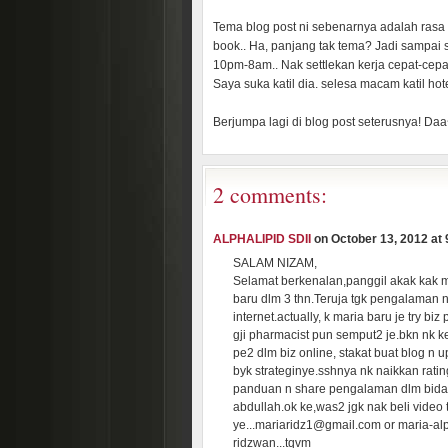
Tema blog post ni sebenarnya adalah rasa
book.. Ha, panjang tak tema? Jadi sampai sin
10pm-8am.. Nak settlekan kerja cepat-cepat
Saya suka katil dia. selesa macam katil hotel
Berjumpa lagi di blog post seterusnya! Da
2 comments:
ALPHALIPID SDII
on October 13, 2012 at 9
SALAM NIZAM,
Selamat berkenalan,panggil akak kak mari
baru dlm 3 thn.Teruja tgk pengalaman 
internet.actually, k maria baru je try 
gji pharmacist pun semput2 je.bkn nk k
pe2 dlm biz online, stakat buat blog n u
byk strateginye.sshnya nk naikkan ratin
panduan n share pengalaman dlm bidang 
abdullah.ok ke,was2 jgk nak beli video
ye...mariaridz1@gmail.com or maria-al
ridzwan...tqvm