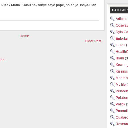
uk Kak Maria. Kalau nak tanye saye pape, boleh je. InsyaAllah
CATEGOR
Articles
Cosway
Dyia C
Home
Enterta
Older Post
FCPO
(
Health
Islam
(3
Kewan
Kissins
Month 
My life
Pelabu
Pelabu
Politik
(
Promot
Qualar
Researc