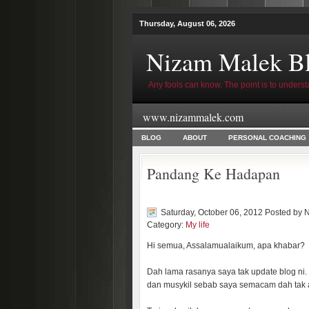
Thursday, August 06, 2026
Nizam Malek B
Any fools can know. The point is to underst
www.nizammalek.com
BLOG
ABOUT
PERSONAL COACHING
Pandang Ke Hadapan
Saturday, October 06, 2012 Posted by
N
Category:
My life
Hi semua, Assalamualaikum, apa khabar?
Dah lama rasanya saya tak update blog ni
dan musykil sebab saya semacam dah tak akt