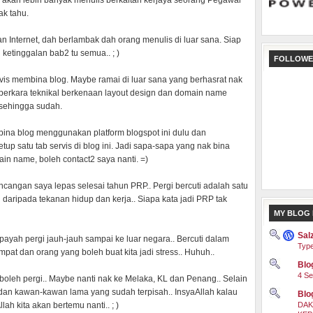
a akan lebih banyak menulis berkaitan kerjaya seorang Pegawai
ak tahu.
n Internet, dah berlambak dah orang menulis di luar sana. Siap
ketinggalan bab2 tu semua.. ; )
FOLLOWE
ervis membina blog. Maybe ramai di luar sana yang berhasrat nak
a-perkara teknikal berkenaan layout design dan domain name
 sehingga sudah.
ina blog menggunakan platform blogspot ini dulu dan
up satu tab servis di blog ini. Jadi sapa-sapa yang nak bina
ain name, boleh contact2 saya nanti. =)
ancangan saya lepas selesai tahun PRP.. Pergi bercuti adalah satu
i daripada tekanan hidup dan kerja.. Siapa kata jadi PRP tak
MY BLOG 
Sal
k payah pergi jauh-jauh sampai ke luar negara.. Bercuti dalam
Type
mpat dan orang yang boleh buat kita jadi stress.. Huhuh..
Blog
4 Se
boleh pergi.. Maybe nanti nak ke Melaka, KL dan Penang.. Selain
 dan kawan-kawan lama yang sudah terpisah.. InsyaAllah kalau
Blo
DAK
ah kita akan bertemu nanti.. ; )