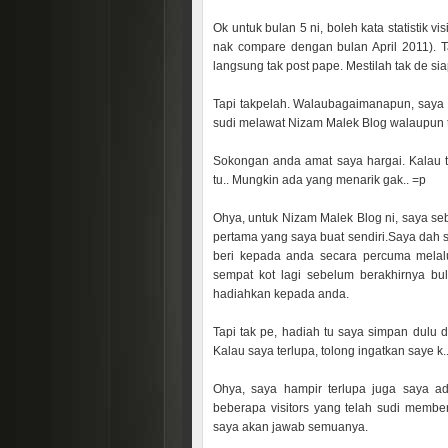
Ok untuk bulan 5 ni, boleh kata statistik v
nak compare dengan bulan April 2011). 
langsung tak post pape. Mestilah tak de si
Tapi takpelah. Walaubagaimanapun, saya 
sudi melawat Nizam Malek Blog walaupun t
Sokongan anda amat saya hargai. Kalau t
tu.. Mungkin ada yang menarik gak.. =p
Ohya, untuk Nizam Malek Blog ni, saya se
pertama yang saya buat sendiri.Saya dah 
beri kepada anda secara percuma melalu
sempat kot lagi sebelum berakhirnya bu
hadiahkan kepada anda.
Tapi tak pe, hadiah tu saya simpan dulu 
Kalau saya terlupa, tolong ingatkan saye k.
Ohya, saya hampir terlupa juga saya a
beberapa visitors yang telah sudi membe
saya akan jawab semuanya.