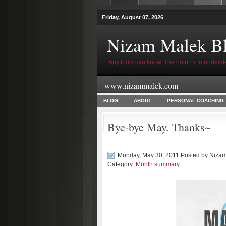
Friday, August 07, 2026
Nizam Malek B
Any fools can know. The point is to underst
www.nizammalek.com
BLOG
ABOUT
PERSONAL COACHING
Bye-bye May. Thanks~
Monday, May 30, 2011 Posted by
Nizam
Category:
Month summary