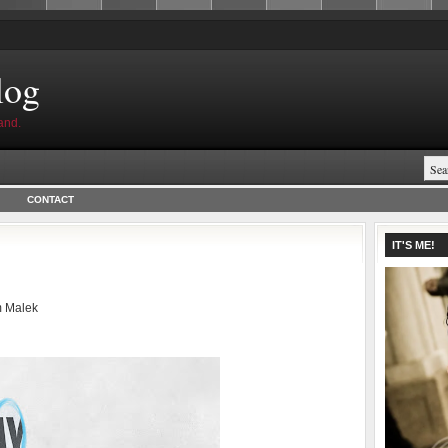
log
and.
CONTACT
IT'S ME!
 Malek