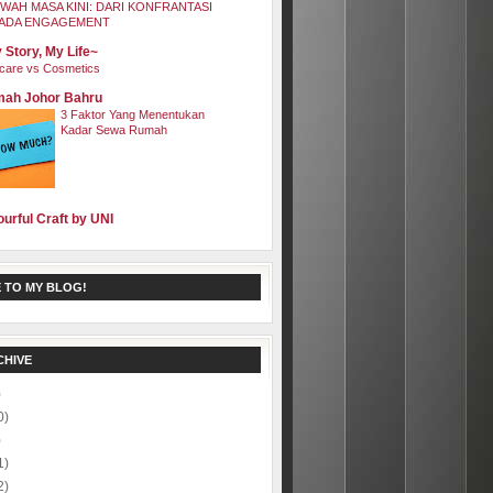
WAH MASA KINI: DARI KONFRANTASI
ADA ENGAGEMENT
 Story, My Life~
care vs Cosmetics
ah Johor Bahru
3 Faktor Yang Menentukan
Kadar Sewa Rumah
ourful Craft by UNI
 TO MY BLOG!
CHIVE
)
0)
)
1)
2)