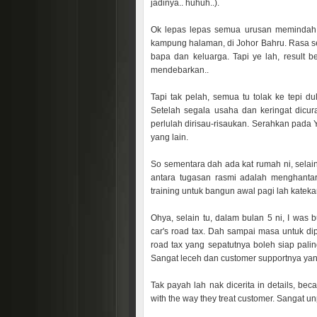
jadinya.. huhuh..).
Ok lepas lepas semua urusan memindah b
kampung halaman, di Johor Bahru. Rasa se
bapa dan keluarga. Tapi ye lah, result 
mendebarkan..
Tapi tak pelah, semua tu tolak ke tepi d
Setelah segala usaha dan keringat dicur
perlulah dirisau-risaukan. Serahkan pad
yang lain.
So sementara dah ada kat rumah ni, selain
antara tugasan rasmi adalah menghantar
training untuk bangun awal pagi lah kateka
Ohya, selain tu, dalam bulan 5 ni, I was 
car's road tax. Dah sampai masa untuk diper
road tax yang sepatutnya boleh siap pali
Sangat leceh dan customer supportnya y
Tak payah lah nak dicerita in details, be
with the way they treat customer. Sangat un