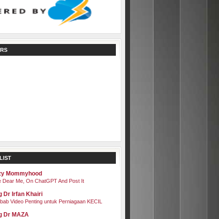
RS
LIST
zy Mommyhood
 Dear Me, On ChatGPT And Post It
 Dr Irfan Khairi
bab Video Penting untuk Perniagaan KECIL
g Dr MAZA