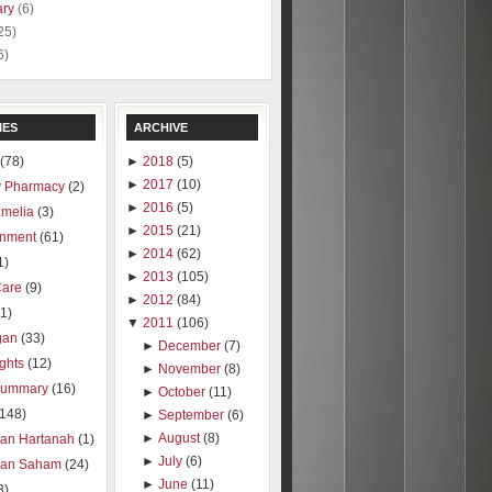
ary
(6)
25)
6)
IES
ARCHIVE
(78)
►
2018
(5)
►
2017
(10)
 Pharmacy
(2)
►
2016
(5)
amelia
(3)
►
2015
(21)
inment
(61)
►
2014
(62)
1)
►
2013
(105)
Care
(9)
►
2012
(84)
1)
▼
2011
(106)
gan
(33)
►
December
(7)
ights
(12)
►
November
(8)
summary
(16)
►
October
(11)
(148)
►
September
(6)
►
August
(8)
ran Hartanah
(1)
►
July
(6)
ran Saham
(24)
►
June
(11)
3)