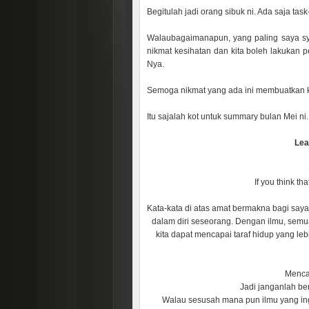
Begitulah jadi orang sibuk ni. Ada saja tas
Walaubagaimanapun, yang paling saya syu
nikmat kesihatan dan kita boleh lakukan p
Nya.
Semoga nikmat yang ada ini membuatkan kit
Itu sajalah kot untuk summary bulan Mei ni
Lea
If you think th
Kata-kata di atas amat bermakna bagi saya.
dalam diri seseorang. Dengan ilmu, semu
kita dapat mencapai taraf hidup yang le
Mencar
Jadi janganlah be
Walau sesusah mana pun ilmu yang ing