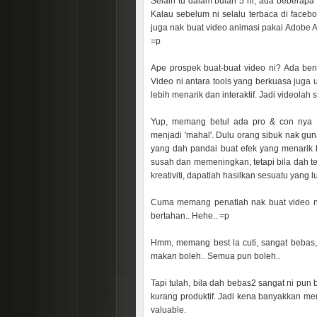
Selain tu dalam bulan 5 ni, ada beberapa 
Kalau sebelum ni selalu terbaca di facebo
juga nak buat video animasi pakai Adobe Afte
=p
Ape prospek buat-buat video ni? Ada bene
Video ni antara tools yang berkuasa juga 
lebih menarik dan interaktif. Jadi videol
Yup, memang betul ada pro & con nya g
menjadi 'mahal'. Dulu orang sibuk nak gu
yang dah pandai buat efek yang menarik 
susah dan memeningkan, tetapi bila dah t
kreativiti, dapatlah hasilkan sesuatu yang l
Cuma memang penatlah nak buat video ni,
bertahan.. Hehe.. =p
Hmm, memang best la cuti, sangat bebas, n
makan boleh.. Semua pun boleh..
Tapi tulah, bila dah bebas2 sangat ni pun
kurang produktif. Jadi kena banyakkan mem
valuable.