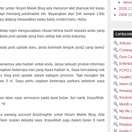
►
Janu
isitor untuk Nizam Malek Blog ada menurun sikit (banyak kot kalau
►
2010
(1
Tapi memang predictable lah. Bayangkan dari 1hb sampai 13hb
►
2009
(1
apa datang melawatkan kalau tiada content baru. Huhu.
tetap ingin mengucapkan ribuan terima kasih kepada anda yang
CATEGOR
iada post update yang baru setiap kali anda bukanya.
Articles
iada post update baru, anda bolehlah tengok post2 yang lame2
Cosway
Dyia C
Enterta
benarnya ada hadiah untuk anda. Ianya sebuah produk informasi
siapkan beberapa hari yang lepas hadiah tu. Saya bercadang nak
FCPO
(
i blog post update dalam kategori promosi. Tapi mungkin tak
Health
lan 5 ni. Saya perlu siapkan beberapa perkara sebelum saya
Islam
(3
Kewan
Kissins
dan akan saya announce pada awal bulan Jun nanti, InsyaAllah.
. =p
Month 
My life
da pasang account KissInsights untuk Nizam Malek Blog. Ada
Pelabu
rikan soalan kepada saya. InsyaAllah juga dalam bulan 6 nanti
Pelabu
Politik
(