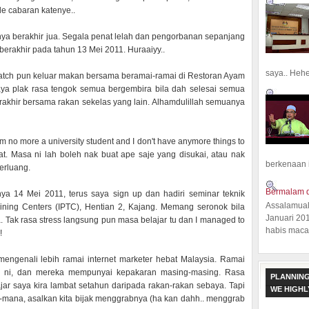
 de cabaran katenye..
rnya berakhir jua. Segala penat lelah dan pengorbanan sepanjang
erakhir pada tahun 13 Mei 2011. Huraaiyy..
saya.. Hehe.
batch pun keluar makan bersama beramai-ramai di Restoran Ayam
ya plak rasa tengok semua bergembira bila dah selesai semua
terakhir bersama rakan sekelas yang lain. Alhamdulillah semuanya
m no more a university student and I don't have anymore things to
t. Masa ni lah boleh nak buat ape saje yang disukai, atau nak
berkenaan 
erluang.
Bermalam d
a 14 Mei 2011, terus saya sign up dan hadiri seminar teknik
Assalamual
aining Centers (IPTC), Hentian 2, Kajang. Memang seronok bila
Januari 20
. Tak rasa stress langsung pun masa belajar tu dan I managed to
habis macam
!
mengenali lebih ramai internet marketer hebat Malaysia. Ramai
ng ni, dan mereka mempunyai kepakaran masing-masing. Rasa
PLANNING
ar saya kira lambat setahun daripada rakan-rakan sebaya. Tapi
WE HIGH
a-mana, asalkan kita bijak menggrabnya (ha kan dahh.. menggrab