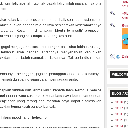
DAK
form lah, ape lah, tapi tak payah lah.. Inilah masalahnya bila
KEP
more..
~My
Skin
ice, kalau kita treat customer dengan baik sehingga customer itu
tomer itu akan dengan rela hatinya berceritakan keseronokannya
Rum
arganya. Kesan ini dinamakan 'Mouth to mouth' promotion.
t reputasi yang baik tanpa sebarang kos pun!
t gagal menjaga hati customer dengan baik, atau lebih buruk lagi
 tersebut akan dengan lantangnya menyebarkan keburukan
Col
a~ dan anda boleh nampaklah kesannya.. Tak perlu disalahkan
.
mempunyai pelanggan, jagalah pelanggan anda sebaik-baiknya,
WELCOME
menjadi duri paling tajam dalam perniagaan anda.
capkan tahniah dan terima kasih kepada team Perodua Service
BLOG AR
 pelanggan yang cukup baik sepanjang saya berurusan dengan
penjelasan yang terang dan masalah saya dapat diselesaikan
►
2018
(5
ti dan terima kasih banyak-banyak.
►
2017
(1
►
2016
(5
 Hilang mood nanti.. hehe.. =p
►
2015
(2
►
2014
(6