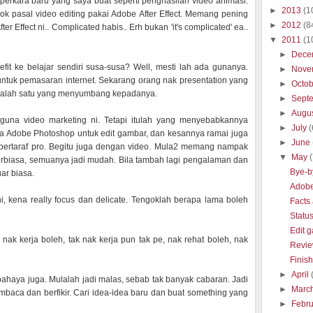
perkara baru yang saya buat seperti penghasilan video animasi.
►
2013
(1
ok pasal video editing pakai Adobe After Effect. Memang pening
►
2012
(8
r Effect ni.. Complicated habis.. Erh bukan 'it's complicated' ea..
▼
2011
(1
►
Dece
fit ke belajar sendiri susa-susa? Well, mesti lah ada gunanya.
►
Nove
untuk pemasaran internet. Sekarang orang nak presentation yang
►
Octo
ah salah satu yang menyumbang kepadanya.
►
Sept
►
Augu
una video marketing ni. Tetapi itulah yang menyebabkannya
►
July
(
na Adobe Photoshop untuk edit gambar, dan kesannya ramai juga
►
June
bertaraf pro. Begitu juga dengan video. Mula2 memang nampak
▼
May
erbiasa, semuanya jadi mudah. Bila tambah lagi pengalaman dan
Bye-b
uar biasa.
Adobe 
 kena really focus dan delicate. Tengoklah berapa lama boleh
Facts 
Status
Edit 
ak kerja boleh, tak nak kerja pun tak pe, nak rehat boleh, nak
Revie
Finish
►
April
 bahaya juga. Mulalah jadi malas, sebab tak banyak cabaran. Jadi
►
Marc
baca dan berfikir. Cari idea-idea baru dan buat something yang
►
Febr