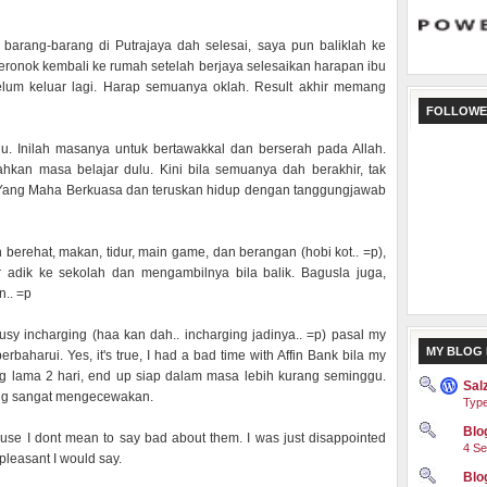
arang-barang di Putrajaya dah selesai, saya pun baliklah ke
ronok kembali ke rumah setelah berjaya selesaikan harapan ibu
belum keluar lagi. Harap semuanya oklah. Result akhir memang
FOLLOWE
ulu. Inilah masanya untuk bertawakkal dan berserah pada Allah.
ahkan masa belajar dulu. Kini bila semuanya dah berakhir, tak
a Yang Maha Berkuasa dan teruskan hidup dengan tanggungjawab
 berehat, makan, tidur, main game, dan berangan (hobi kot.. =p),
 adik ke sekolah dan mengambilnya bila balik. Bagusla juga,
n.. =p
busy incharging (haa kan dah.. incharging jadinya.. =p) pasal my
MY BLOG 
baharui. Yes, it's true, I had a bad time with Affin Bank bila my
ng lama 2 hari, end up siap dalam masa lebih kurang seminggu.
Sal
ang sangat mengecewakan.
Type
Blog
cause I dont mean to say bad about them. I was just disappointed
4 Se
pleasant I would say.
Blo