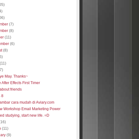
05)
4)
06)
mber
(7)
mber
(8)
ber
(11)
ember
(6)
st
(8)
6)
(11)
(7)
ye May. Thanks~
After Effects First Timer
about friends
 8
gambar cara mudah di Aviary.com
w Workshop Email Marketing Power
ed studying, start new life. =D
(16)
h
(11)
uary
(9)