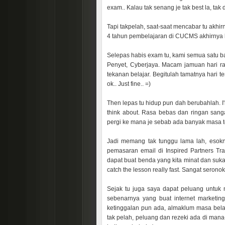
exam.. Kalau tak senang je tak best la, tak
Tapi takpelah, saat-saat mencabar tu akhi
4 tahun pembelajaran di CUCMS akhirnya b
Selepas habis exam tu, kami semua satu 
Penyet, Cyberjaya. Macam jamuan hari ra
tekanan belajar. Begitulah tamatnya hari 
ok.. Just fine.. =)
Then lepas tu hidup pun dah berubahlah. I'
think about. Rasa bebas dan ringan sanga
pergi ke mana je sebab ada banyak masa t
Jadi memang tak tunggu lama lah, esokny
pemasaran email di Inspired Partners Tr
dapat buat benda yang kita minat dan suka
catch the lesson really fast. Sangat seronok
Sejak tu juga saya dapat peluang untuk 
sebenarnya yang buat internet marketi
ketinggalan pun ada, almaklum masa belaj
tak pelah, peluang dan rezeki ada di man