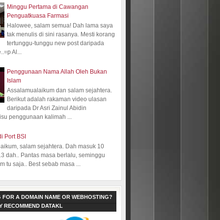
Minggu Pertama di Cawangan
Penguatkuasa Farmasi
Halowee, salam semua! Dah lama saya
tak menulis di sini rasanya. Mesti korang
tertunggu-tunggu new post daripada
.=p Al...
Penggunaan Nama Allah Oleh Bukan
Islam
Assalamualaikum dan salam sejahtera.
Berikut adalah rakaman video ulasan
daripada Dr Asri Zainul Abidin
isu penggunaan kalimah ...
i Port BSI
aikum, salam sejahtera. Dah masuk 10
13 dah.. Pantas masa berlalu, seminggu
 tu saja.. Best sebab masa ...
 FOR A DOMAIN NAME OR WEBHOSTING?
LY RECOMMEND DATAKL