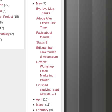
▼
May
(7)
ion
(79)
Bye-bye May.
oo
(6)
Thanks~
h Project
(15)
Adobe After
8)
Effects First
Timer
47)
Facts about
Monkey
(2)
friends
7)
Status 8
Edit gambar
cara mudah
di Aviary.com
Review
Workshop
Email
Marketing
Power
Finished
studying, start
new life. =D
►
April
(16)
►
March
(11)
►
February
(9)