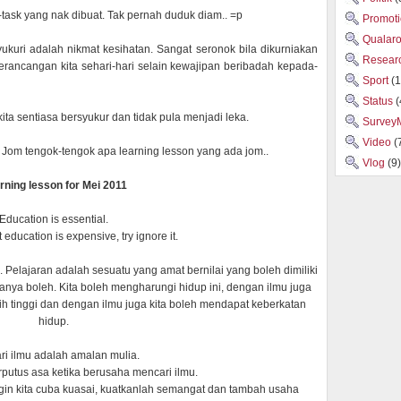
k-task yang nak dibuat. Tak pernah duduk diam.. =p
Promot
Qualar
kuri adalah nikmat kesihatan. Sangat seronok bila dikurniakan
Researc
erancangan kita sehari-hari selain kewajipan beribadah kepada-
Sport
(1
Status
(
a sentiasa bersyukur dan tidak pula menjadi leka.
Survey
Video
(
. Jom tengok-tengok apa learning lesson yang ada jom..
Vlog
(9)
rning lesson for Mei 2011
Education is essential.
at education is expensive, try ignore it.
 Pelajaran adalah sesuatu yang amat bernilai yang boleh dimiliki
anya boleh. Kita boleh mengharungi hidup ini, dengan ilmu juga
bih tinggi dan dengan ilmu juga kita boleh mendapat keberkatan
hidup.
i ilmu adalah amalan mulia.
rputus asa ketika berusaha mencari ilmu.
in kita cuba kuasai, kuatkanlah semangat dan tambah usaha