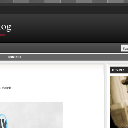
log
and.
CONTACT
IT'S ME!
 Malek