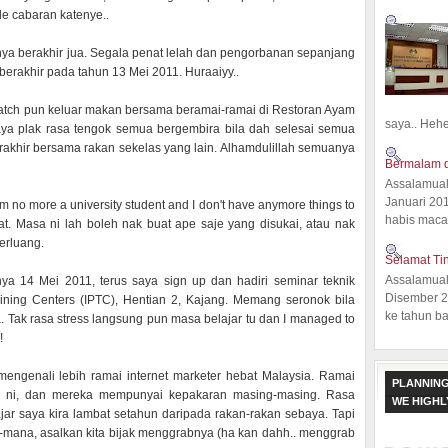
 de cabaran katenye..
rnya berakhir jua. Segala penat lelah dan pengorbanan sepanjang
erakhir pada tahun 13 Mei 2011. Huraaiyy..
batch pun keluar makan bersama beramai-ramai di Restoran Ayam
saya.. Hehe.
ya plak rasa tengok semua bergembira bila dah selesai semua
terakhir bersama rakan sekelas yang lain. Alhamdulillah semuanya
Bermalam d
Assalamual
Januari 20
m no more a university student and I don't have anymore things to
habis macam
t. Masa ni lah boleh nak buat ape saje yang disukai, atau nak
erluang.
Selamat Ti
Assalamual
a 14 Mei 2011, terus saya sign up dan hadiri seminar teknik
Disember 20
aining Centers (IPTC), Hentian 2, Kajang. Memang seronok bila
ke tahun ba
. Tak rasa stress langsung pun masa belajar tu dan I managed to
!
mengenali lebih ramai internet marketer hebat Malaysia. Ramai
PLANNING
ng ni, dan mereka mempunyai kepakaran masing-masing. Rasa
WE HIGH
ar saya kira lambat setahun daripada rakan-rakan sebaya. Tapi
a-mana, asalkan kita bijak menggrabnya (ha kan dahh.. menggrab