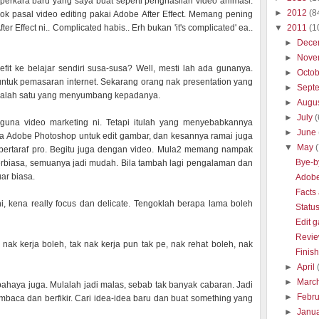
perkara baru yang saya buat seperti penghasilan video animasi.
►
2012
(8
ok pasal video editing pakai Adobe After Effect. Memang pening
▼
2011
(1
r Effect ni.. Complicated habis.. Erh bukan 'it's complicated' ea..
►
Dece
►
Nove
fit ke belajar sendiri susa-susa? Well, mesti lah ada gunanya.
►
Octo
untuk pemasaran internet. Sekarang orang nak presentation yang
►
Sept
ah salah satu yang menyumbang kepadanya.
►
Augu
►
July
(
una video marketing ni. Tetapi itulah yang menyebabkannya
►
June
na Adobe Photoshop untuk edit gambar, dan kesannya ramai juga
▼
May
bertaraf pro. Begitu juga dengan video. Mula2 memang nampak
Bye-b
erbiasa, semuanya jadi mudah. Bila tambah lagi pengalaman dan
uar biasa.
Adobe 
Facts 
 kena really focus dan delicate. Tengoklah berapa lama boleh
Status
Edit 
Revie
ak kerja boleh, tak nak kerja pun tak pe, nak rehat boleh, nak
Finish
►
April
►
Marc
 bahaya juga. Mulalah jadi malas, sebab tak banyak cabaran. Jadi
►
Febr
baca dan berfikir. Cari idea-idea baru dan buat something yang
►
Janu