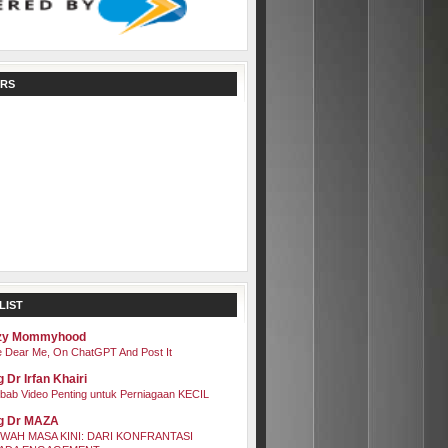
RS
LIST
zy Mommyhood
 Dear Me, On ChatGPT And Post It
 Dr Irfan Khairi
bab Video Penting untuk Perniagaan KECIL
g Dr MAZA
WAH MASA KINI: DARI KONFRANTASI