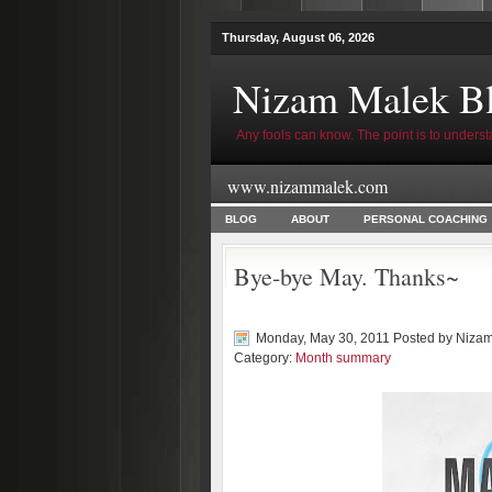
Thursday, August 06, 2026
Nizam Malek B
Any fools can know. The point is to underst
www.nizammalek.com
BLOG
ABOUT
PERSONAL COACHING
Bye-bye May. Thanks~
Monday, May 30, 2011 Posted by
Nizam
Category:
Month summary