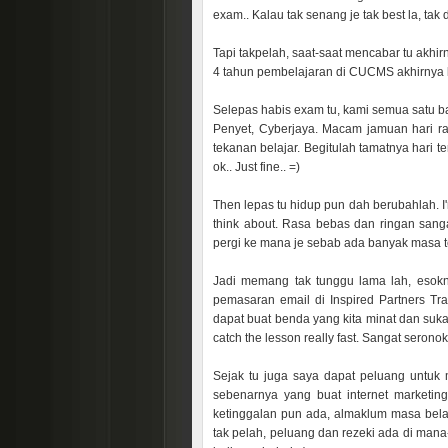
exam.. Kalau tak senang je tak best la, tak
Tapi takpelah, saat-saat mencabar tu akhi
4 tahun pembelajaran di CUCMS akhirnya b
Selepas habis exam tu, kami semua satu 
Penyet, Cyberjaya. Macam jamuan hari ra
tekanan belajar. Begitulah tamatnya hari 
ok.. Just fine.. =)
Then lepas tu hidup pun dah berubahlah. I'
think about. Rasa bebas dan ringan sanga
pergi ke mana je sebab ada banyak masa t
Jadi memang tak tunggu lama lah, esokny
pemasaran email di Inspired Partners Tr
dapat buat benda yang kita minat dan suka
catch the lesson really fast. Sangat seronok
Sejak tu juga saya dapat peluang untuk 
sebenarnya yang buat internet marketi
ketinggalan pun ada, almaklum masa belaj
tak pelah, peluang dan rezeki ada di man