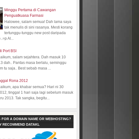
Minggu Pertama di Cawangan
Penguatkuasa Farmasi
Halowee, salam semua! Dah lama saya
tak menulis di sini rasanya. Mesti korang
tertunggu-tunggu new post daripada
.=p Al...
i Port BSI
aikum, salam sejahtera. Dah masuk 10
13 dah.. Pantas masa berlalu, seminggu
 tu saja.. Best sebab masa ...
nggal Rona 2012
aikum, apa khabar semua? Hari ni 30
12, tinggal 1 hari saja lagi sebelum masuk
ru 2013. Tak sangka, begitu...
 FOR A DOMAIN NAME OR WEBHOSTING?
LY RECOMMEND DATAKL