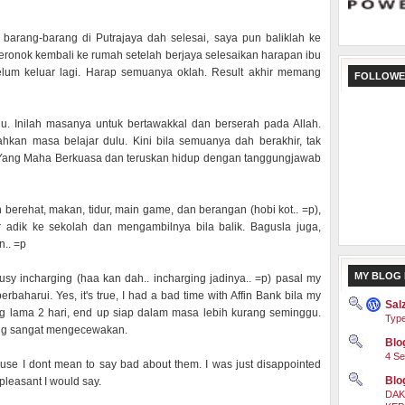
arang-barang di Putrajaya dah selesai, saya pun baliklah ke
ronok kembali ke rumah setelah berjaya selesaikan harapan ibu
belum keluar lagi. Harap semuanya oklah. Result akhir memang
FOLLOWE
ulu. Inilah masanya untuk bertawakkal dan berserah pada Allah.
ahkan masa belajar dulu. Kini bila semuanya dah berakhir, tak
a Yang Maha Berkuasa dan teruskan hidup dengan tanggungjawab
 berehat, makan, tidur, main game, dan berangan (hobi kot.. =p),
 adik ke sekolah dan mengambilnya bila balik. Bagusla juga,
n.. =p
MY BLOG 
busy incharging (haa kan dah.. incharging jadinya.. =p) pasal my
baharui. Yes, it's true, I had a bad time with Affin Bank bila my
Sal
ng lama 2 hari, end up siap dalam masa lebih kurang seminggu.
Type
ang sangat mengecewakan.
Blog
4 Se
cause I dont mean to say bad about them. I was just disappointed
Blo
pleasant I would say.
DAK