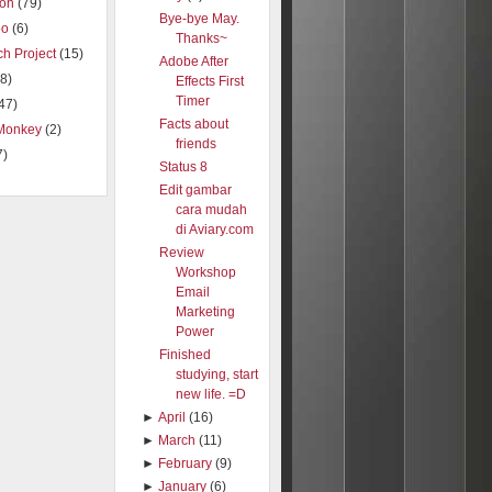
ion
(79)
Bye-bye May.
oo
(6)
Thanks~
h Project
(15)
Adobe After
8)
Effects First
Timer
47)
Facts about
Monkey
(2)
friends
7)
Status 8
Edit gambar
cara mudah
di Aviary.com
Review
Workshop
Email
Marketing
Power
Finished
studying, start
new life. =D
►
April
(16)
►
March
(11)
►
February
(9)
►
January
(6)