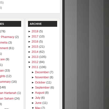
25)
6)
IES
ARCHIVE
(78)
►
2018
(5)
►
2017
(10)
 Pharmacy
(2)
►
2016
(5)
amelia
(3)
►
2015
(21)
inment
(61)
►
2014
(62)
1)
►
2013
(105)
Care
(9)
►
2012
(84)
1)
▼
2011
(106)
gan
(33)
►
December
(7)
ights
(12)
►
November
(8)
summary
(16)
►
October
(11)
(148)
►
September
(6)
►
August
(8)
ran Hartanah
(1)
►
July
(6)
ran Saham
(24)
►
June
(11)
3)
▼
May
(7)