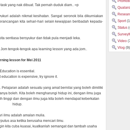
Promot
k-task yang nak dibuat. Tak pernah duduk diam.. =p
Qualar
Researc
kuri adalah nikmat kesihatan. Sangat seronok bila dikurniakan
Sport
(1
erancangan kita sehari-hari selain kewajipan beribadah kepada-
Status
(
Survey
a sentiasa bersyukur dan tidak pula menjadi leka.
Video
(
Vlog
(9)
. Jom tengok-tengok apa learning lesson yang ada jom..
rning lesson for Mei 2011
Education is essential.
at education is expensive, try ignore it.
 Pelajaran adalah sesuatu yang amat bernilai yang boleh dimiliki
anya boleh. Kita boleh mengharungi hidup ini, dengan ilmu juga
bih tinggi dan dengan ilmu juga kita boleh mendapat keberkatan
hidup.
i ilmu adalah amalan mulia.
rputus asa ketika berusaha mencari ilmu.
in kita cuba kuasai, kuatkanlah semangat dan tambah usaha