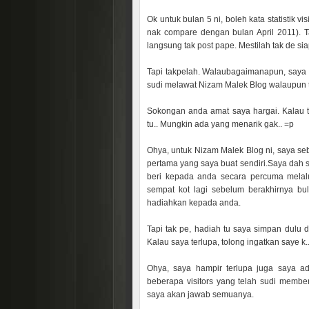
Ok untuk bulan 5 ni, boleh kata statistik v
nak compare dengan bulan April 2011). 
langsung tak post pape. Mestilah tak de si
Tapi takpelah. Walaubagaimanapun, saya 
sudi melawat Nizam Malek Blog walaupun t
Sokongan anda amat saya hargai. Kalau t
tu.. Mungkin ada yang menarik gak.. =p
Ohya, untuk Nizam Malek Blog ni, saya se
pertama yang saya buat sendiri.Saya dah 
beri kepada anda secara percuma melalu
sempat kot lagi sebelum berakhirnya bu
hadiahkan kepada anda.
Tapi tak pe, hadiah tu saya simpan dulu 
Kalau saya terlupa, tolong ingatkan saye k.
Ohya, saya hampir terlupa juga saya a
beberapa visitors yang telah sudi membe
saya akan jawab semuanya.