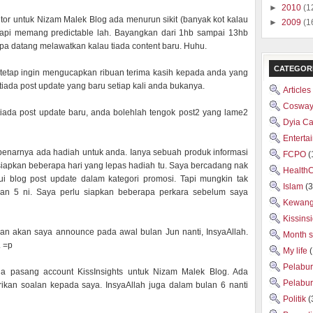
►
2010
(1
isitor untuk Nizam Malek Blog ada menurun sikit (banyak kot kalau
►
2009
(1
Tapi memang predictable lah. Bayangkan dari 1hb sampai 13hb
apa datang melawatkan kalau tiada content baru. Huhu.
CATEGOR
tetap ingin mengucapkan ribuan terima kasih kepada anda yang
iada post update yang baru setiap kali anda bukanya.
Articles
Cosway
iada post update baru, anda bolehlah tengok post2 yang lame2
Dyia C
Enterta
benarnya ada hadiah untuk anda. Ianya sebuah produk informasi
FCPO
(
siapkan beberapa hari yang lepas hadiah tu. Saya bercadang nak
Health
i blog post update dalam kategori promosi. Tapi mungkin tak
Islam
(3
lan 5 ni. Saya perlu siapkan beberapa perkara sebelum saya
Kewan
Kissins
dan akan saya announce pada awal bulan Jun nanti, InsyaAllah.
Month 
. =p
My life
Pelabu
da pasang account KissInsights untuk Nizam Malek Blog. Ada
Pelabu
rikan soalan kepada saya. InsyaAllah juga dalam bulan 6 nanti
Politik
(