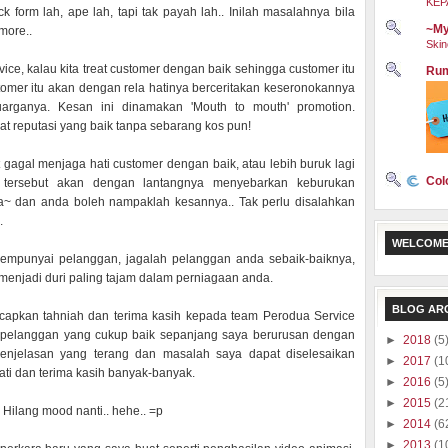
KEP
form lah, ape lah, tapi tak payah lah.. Inilah masalahnya bila
~My
more..
Skin
ice, kalau kita treat customer dengan baik sehingga customer itu
Rum
tomer itu akan dengan rela hatinya berceritakan keseronokannya
arganya. Kesan ini dinamakan 'Mouth to mouth' promotion.
t reputasi yang baik tanpa sebarang kos pun!
t gagal menjaga hati customer dengan baik, atau lebih buruk lagi
Col
 tersebut akan dengan lantangnya menyebarkan keburukan
a~ dan anda boleh nampaklah kesannya.. Tak perlu disalahkan
.
WELCOME
mempunyai pelanggan, jagalah pelanggan anda sebaik-baiknya,
menjadi duri paling tajam dalam perniagaan anda.
BLOG AR
capkan tahniah dan terima kasih kepada team Perodua Service
 pelanggan yang cukup baik sepanjang saya berurusan dengan
►
2018
(5
penjelasan yang terang dan masalah saya dapat diselesaikan
►
2017
(1
ti dan terima kasih banyak-banyak.
►
2016
(5
►
2015
(2
 Hilang mood nanti.. hehe.. =p
►
2014
(6
►
2013
(1