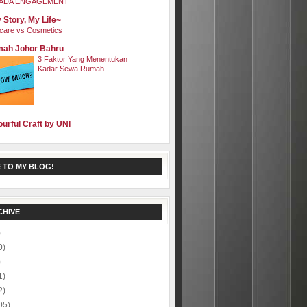
ADA ENGAGEMENT
 Story, My Life~
care vs Cosmetics
ah Johor Bahru
3 Faktor Yang Menentukan
Kadar Sewa Rumah
ourful Craft by UNI
 TO MY BLOG!
CHIVE
)
0)
)
1)
2)
05)