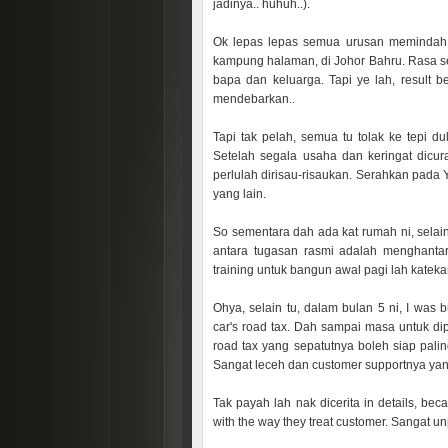
jadinya.. huhuh..).
Ok lepas lepas semua urusan memindah b
kampung halaman, di Johor Bahru. Rasa se
bapa dan keluarga. Tapi ye lah, result 
mendebarkan..
Tapi tak pelah, semua tu tolak ke tepi d
Setelah segala usaha dan keringat dicur
perlulah dirisau-risaukan. Serahkan pad
yang lain.
So sementara dah ada kat rumah ni, selain
antara tugasan rasmi adalah menghantar
training untuk bangun awal pagi lah kateka
Ohya, selain tu, dalam bulan 5 ni, I was 
car's road tax. Dah sampai masa untuk diper
road tax yang sepatutnya boleh siap pali
Sangat leceh dan customer supportnya y
Tak payah lah nak dicerita in details, be
with the way they treat customer. Sangat un