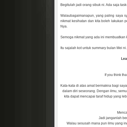
Begitulah jadi orang sibuk ni. Ada saja tas
Walaubagaimanapun, yang paling saya syu
nikmat kesihatan dan kita boleh lakukan p
Nya.
Semoga nikmat yang ada ini membuatkan kit
Itu sajalah kot untuk summary bulan Mei ni
Lea
If you think th
Kata-kata di atas amat bermakna bagi saya.
dalam diri seseorang. Dengan ilmu, semu
kita dapat mencapai taraf hidup yang le
Mencar
Jadi janganlah be
Walau sesusah mana pun ilmu yang ing