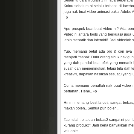
Selain tu dalam bulan 5 ni, ada beberapa 
Kalau sebelum ni selalu terbaca di facebo
juga nak buat video animasi pakai Adobe Afte
=p
Ape prospek buat-buat video ni? Ada bene
Video ni antara tools yang berkuasa juga 
lebih menarik dan interaktif. Jadi videol
Yup, memang betul ada pro & con nya g
menjadi 'mahal'. Dulu orang sibuk nak gu
yang dah pandai buat efek yang menarik 
susah dan memeningkan, tetapi bila dah t
kreativiti, dapatlah hasilkan sesuatu yang l
Cuma memang penatlah nak buat video ni,
bertahan.. Hehe.. =p
Hmm, memang best la cuti, sangat bebas, n
makan boleh.. Semua pun boleh..
Tapi tulah, bila dah bebas2 sangat ni pun
kurang produktif. Jadi kena banyakkan mem
valuable.