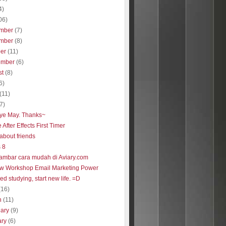
4)
06)
mber
(7)
mber
(8)
ber
(11)
ember
(6)
st
(8)
6)
(11)
(7)
ye May. Thanks~
After Effects First Timer
about friends
 8
gambar cara mudah di Aviary.com
w Workshop Email Marketing Power
ed studying, start new life. =D
(16)
h
(11)
uary
(9)
ary
(6)