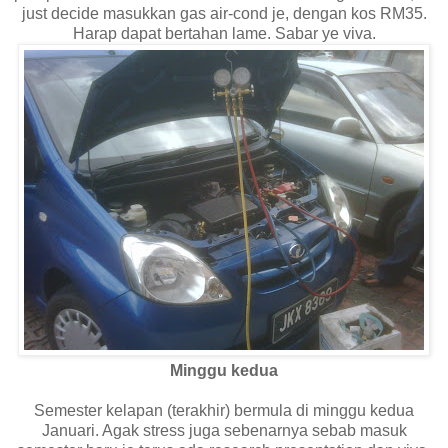
just decide masukkan gas air-cond je, dengan kos RM35.
Harap dapat bertahan lame. Sabar ye viva.
Minggu kedua
Semester kelapan (terakhir) bermula di minggu kedua
Januari. Agak stress juga sebenarnya sebab masuk