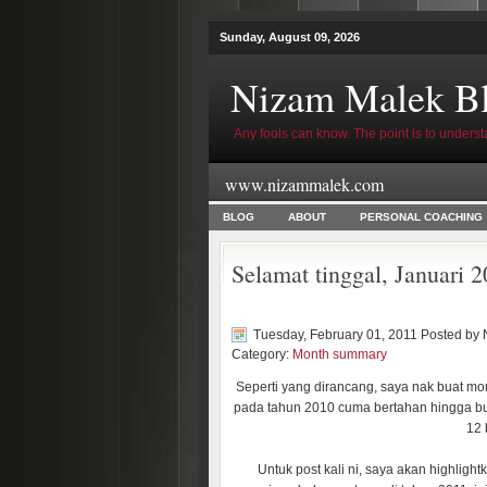
Sunday, August 09, 2026
Nizam Malek B
Any fools can know. The point is to underst
www.nizammalek.com
BLOG
ABOUT
PERSONAL COACHING
Selamat tinggal, Januari 
Tuesday, February 01, 2011 Posted by
Category:
Month summary
Seperti yang dirancang, saya nak buat m
pada tahun 2010 cuma bertahan hingga bu
12 
Untuk post kali ni, saya akan highligh