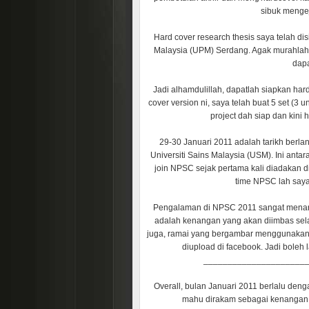
sibuk mengej
Hard cover research thesis saya telah dis
Malaysia (UPM) Serdang. Agak murahlah k
dapa
Jadi alhamdulillah, dapatlah siapkan har
cover version ni, saya telah buat 5 set (3 
project dah siap dan kini 
29-30 Januari 2011 adalah tarikh berl
Universiti Sains Malaysia (USM). Ini ant
join NPSC sejak pertama kali diadakan 
time NPSC lah saya
Pengalaman di NPSC 2011 sangat menari
adalah kenangan yang akan diimbas sela
juga, ramai yang bergambar menggunakan
diupload di facebook. Jadi boleh
_____________________
Overall, bulan Januari 2011 berlalu den
mahu dirakam sebagai kenangan,