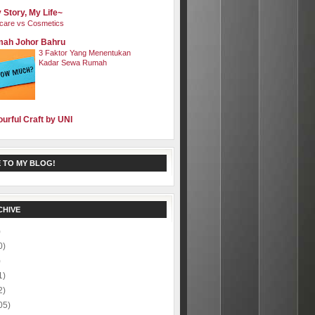
 Story, My Life~
care vs Cosmetics
ah Johor Bahru
3 Faktor Yang Menentukan
Kadar Sewa Rumah
ourful Craft by UNI
 TO MY BLOG!
CHIVE
)
0)
)
1)
2)
05)