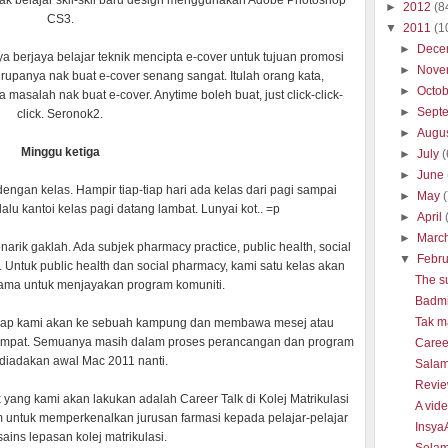
nyak belajar skil-skil baru design menggunakan Adobe Photoshop
►
2012
(8
CS3.
▼
2011
(1
►
Dece
 berjaya belajar teknik mencipta e-cover untuk tujuan promosi
►
Nove
a, rupanya nak buat e-cover senang sangat. Itulah orang kata,
►
Octo
 masalah nak buat e-cover. Anytime boleh buat, just click-click-
►
Sept
click. Seronok2.
►
Augu
Minggu ketiga
►
July
(
►
June
engan kelas. Hampir tiap-tiap hari ada kelas dari pagi sampai
►
May
lalu kantoi kelas pagi datang lambat. Lunyai kot.. =p
►
April
►
Marc
rik gaklah. Ada subjek pharmacy practice, public health, social
▼
Febr
 Untuk public health dan social pharmacy, kami satu kelas akan
The s
ama untuk menjayakan program komuniti.
Badmi
Tak m
k silap kami akan ke sebuah kampung dan membawa mesej atau
tempat. Semuanya masih dalam proses perancangan dan program
Caree
 diadakan awal Mac 2011 nanti.
Salam
Revie
 yang kami akan lakukan adalah Career Talk di Kolej Matrikulasi
A vid
m untuk memperkenalkan jurusan farmasi kepada pelajar-pelajar
Insya
sains lepasan kolej matrikulasi.