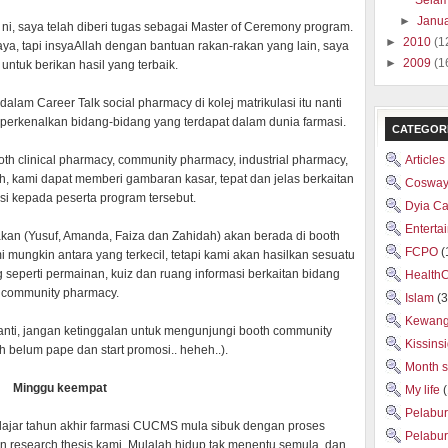
Selam
►
Janu
ni, saya telah diberi tugas sebagai Master of Ceremony program.
►
2010
(1
aya, tapi insyaAllah dengan bantuan rakan-rakan yang lain, saya
►
2009
(1
untuk berikan hasil yang terbaik.
dalam Career Talk social pharmacy di kolej matrikulasi itu nanti
erkenalkan bidang-bidang yang terdapat dalam dunia farmasi.
CATEGOR
th clinical pharmacy, community pharmacy, industrial pharmacy,
Articles
, kami dapat memberi gambaran kasar, tepat dan jelas berkaitan
Cosway
si kepada peserta program tersebut.
Dyia C
Enterta
rakan (Yusuf, Amanda, Faiza dan Zahidah) akan berada di booth
FCPO
(
ungkin antara yang terkecil, tetapi kami akan hasilkan sesuatu
 seperti permainan, kuiz dan ruang informasi berkaitan bidang
Health
community pharmacy.
Islam
(3
Kewan
anti, jangan ketinggalan untuk mengunjungi booth community
Kissins
 belum pape dan start promosi.. heheh..).
Month 
Minggu keempat
My life
Pelabu
lajar tahun akhir farmasi CUCMS mula sibuk dengan proses
Pelabu
 research thesis kami. Mulalah hidup tak menentu semula, dan