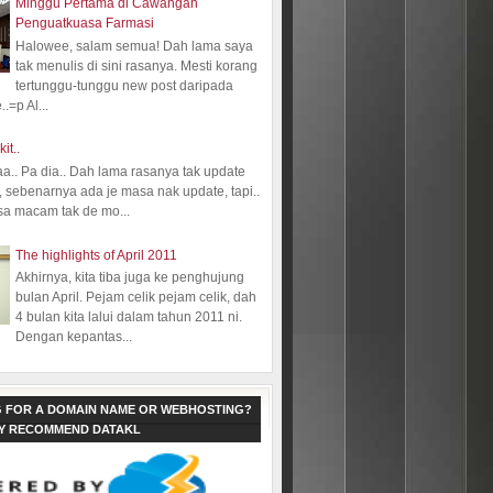
Minggu Pertama di Cawangan
Penguatkuasa Farmasi
Halowee, salam semua! Dah lama saya
tak menulis di sini rasanya. Mesti korang
tertunggu-tunggu new post daripada
.=p Al...
kit..
aa.. Pa dia.. Dah lama rasanya tak update
 sebenarnya ada je masa nak update, tapi..
sa macam tak de mo...
The highlights of April 2011
Akhirnya, kita tiba juga ke penghujung
bulan April. Pejam celik pejam celik, dah
4 bulan kita lalui dalam tahun 2011 ni.
Dengan kepantas...
 FOR A DOMAIN NAME OR WEBHOSTING?
LY RECOMMEND DATAKL