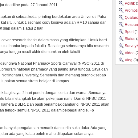
Politik
(
ar deadline pada 27 Januari 2011.
Promot
iapkan di sebuat kedai printing berdekatan area Universiti Putra
Qualar
at situ, untuk 1 set hard copy kosnya adalah RM10 sahaja dan
Researc
t siap dalam 1 atau 2 hari.
Sport
(1
Status
(
d cover research thesis dalam masa yang ditetapkan. Untuk hard
untuk dihantar kepada fakulti). Rasa lega sebenarnya bila research
Survey
hanya tunggu result akhir diumumkan oleh fakulti.
Video
(
Vlog
(9)
angsungnya National Pharmacy Sports Carnival (NPSC) 2011 di
ara program national pharmacy yang paling saya tunggu. Saya dah
di Nottingham University, Semenyih dan memang seronok sebab
 lupakan semua stress belajar di kampus.
k bagi saya. 2 hari penuh dengan cerita dan warna. Semuanya
lu bila melangkah ke alam pekerjaan nanti. Dan di NPSC 2011
 kamera DSLR. Dah pasti berlambak gambar di NPSC 2011 akan
 lah tengok semula NPSC 2011 dalam pelbagai angle. =p
________________________________________
gan banyak pengalaman menarik dan cerita suka duka. Ada yang
 dan ada yang kalau boleh mahu dilupakan selamanya.