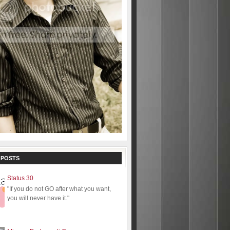
 POSTS
Status 30
"If you do not GO after what you want,
you will never have it."