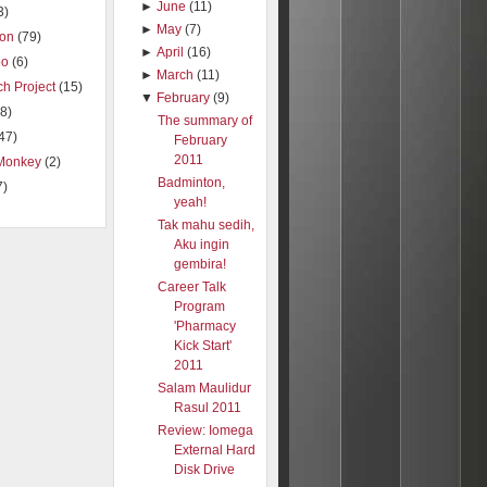
►
June
(11)
3)
►
May
(7)
ion
(79)
►
April
(16)
oo
(6)
►
March
(11)
h Project
(15)
▼
February
(9)
8)
The summary of
47)
February
2011
Monkey
(2)
Badminton,
7)
yeah!
Tak mahu sedih,
Aku ingin
gembira!
Career Talk
Program
'Pharmacy
Kick Start'
2011
Salam Maulidur
Rasul 2011
Review: Iomega
External Hard
Disk Drive