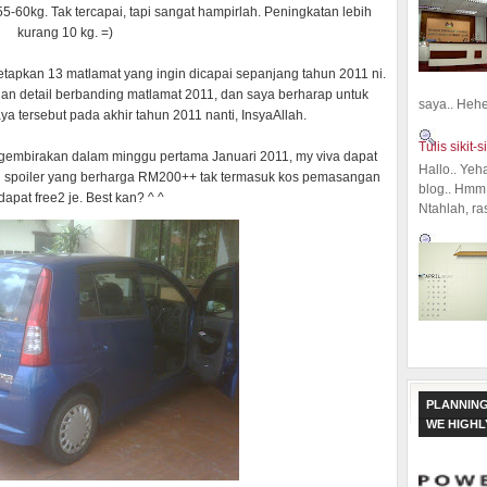
5-60kg. Tak tercapai, tapi sangat hampirlah. Peningkatan lebih
kurang 10 kg. =)
tapkan 13 matlamat yang ingin dicapai sepanjang tahun 2011 ni.
dan detail berbanding matlamat 2011, dan saya berharap untuk
saya.. Hehe.
 tersebut pada akhir tahun 2011 nanti, InsyaAllah.
Tulis sikit-si
ggembirakan dalam minggu pertama Januari 2011, my viva dapat
Hallo.. Yeh
an spoiler yang berharga RM200++ tak termasuk kos pemasangan
blog.. Hmm,
dapat free2 je. Best kan? ^ ^
Ntahlah, ra
PLANNING
WE HIGH