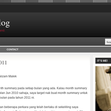
log
and.
CONTACT
2011
IT'S ME!
Nizam Malek
onth summary pada setiap bulan yang ada. Kalau month summary
lan Jun 2010 sahaja, saya target nak buat month summary untuk
bulan pada tahun 2011 ni.
tkan beberapa perkara yang telah berlaku di sekeliling saya