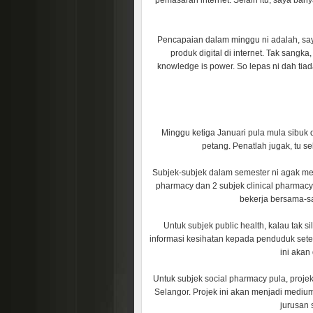
pemasaran internet. Selain itu, saya ba
Pencapaian dalam minggu ni adalah, saya
produk digital di internet. Tak sangk
knowledge is power. So lepas ni dah tiada
Minggu ketiga Januari pula mula sibuk d
petang. Penatlah jugak, tu se
Subjek-subjek dalam semester ni agak mena
pharmacy dan 2 subjek clinical pharmacy.
bekerja bersama-s
Untuk subjek public health, kalau ta
informasi kesihatan kepada penduduk se
ini akan
Untuk subjek social pharmacy pula, projek
Selangor. Projek ini akan menjadi mediu
jurusan 