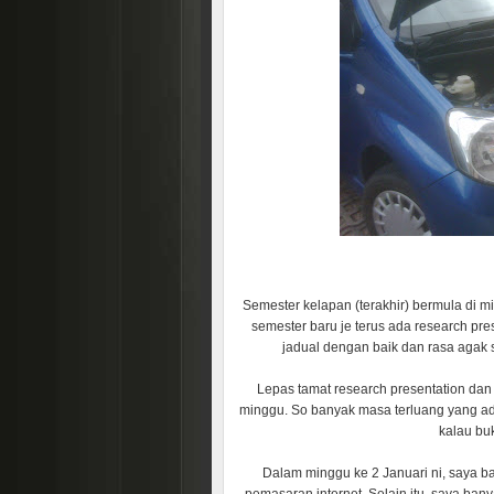
Semester kelapan (terakhir) bermula di 
semester baru je terus ada research pres
jadual dengan baik dan rasa agak 
Lepas tamat research presentation dan 
minggu. So banyak masa terluang yang ada t
kalau buk
Dalam minggu ke 2 Januari ni, saya 