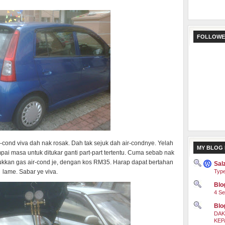
FOLLOWE
r-cond viva dah nak rosak. Dah tak sejuk dah air-condnye. Yelah
MY BLOG 
pai masa untuk ditukar ganti part-part tertentu. Cuma sebab nak
sukkan gas air-cond je, dengan kos RM35. Harap dapat bertahan
Sal
lame. Sabar ye viva.
Type
Blog
4 Se
Blo
DAK
KEP