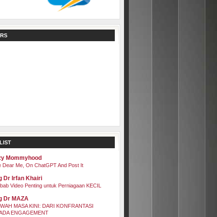
RS
LIST
zy Mommyhood
 Dear Me, On ChatGPT And Post It
 Dr Irfan Khairi
bab Video Penting untuk Perniagaan KECIL
g Dr MAZA
WAH MASA KINI: DARI KONFRANTASI
ADA ENGAGEMENT