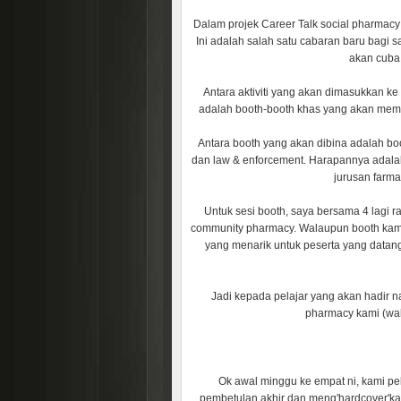
Dalam projek Career Talk social pharmacy 
Ini adalah salah satu cabaran baru bagi s
akan cuba 
Antara aktiviti yang akan dimasukkan ke 
adalah booth-booth khas yang akan memp
Antara booth yang akan dibina adalah boo
dan law & enforcement. Harapannya adalah
jurusan farma
Untuk sesi booth, saya bersama 4 lagi 
community pharmacy. Walaupun booth kami m
yang menarik untuk peserta yang datang
Jadi kepada pelajar yang akan hadir n
pharmacy kami (wah
Ok awal minggu ke empat ni, kami pe
pembetulan akhir dan meng'hardcover'kan