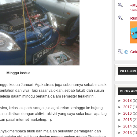
~My
Skin
Rum
Col
WELCOME
Minggu kedua
minggu kedua Januari. Agak stress juga sebenarnya sebab masuk
entation dan viva. Tapi rasanya oklah, sebab fakulti dah susun
BLOG AR
selesa dalam minggu pertama dalam semester terakhir ni.
►
2018
(5
►
2017
(1
viva, kelas tak pack sangat, so agak relax sehingga ke hujung
►
2016
(5
u diisikan dengan aktiviti-aktiviti yang saya suka buat, apa lagi
an pasal internet marketing. =p
►
2015
(2
►
2014
(6
banyak membaca buku dan majalah berkaitan perniagaan dan
►
2013
(1