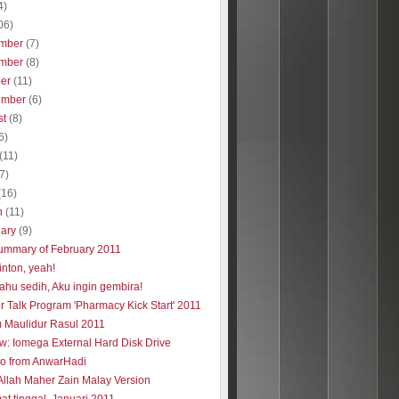
4)
06)
mber
(7)
mber
(8)
ber
(11)
ember
(6)
st
(8)
6)
(11)
(7)
(16)
h
(11)
uary
(9)
ummary of February 2011
nton, yeah!
ahu sedih, Aku ingin gembira!
r Talk Program 'Pharmacy Kick Start' 2011
 Maulidur Rasul 2011
w: Iomega External Hard Disk Drive
eo from AnwarHadi
Allah Maher Zain Malay Version