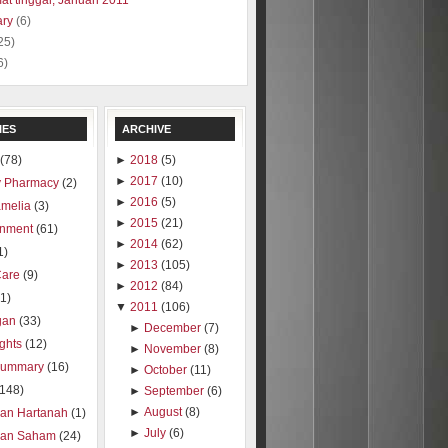
at tinggal, Januari 2011
ary
(6)
25)
6)
IES
ARCHIVE
(78)
►
2018
(5)
►
2017
(10)
 Pharmacy
(2)
►
2016
(5)
amelia
(3)
►
2015
(21)
inment
(61)
►
2014
(62)
1)
►
2013
(105)
Care
(9)
►
2012
(84)
1)
▼
2011
(106)
gan
(33)
►
December
(7)
ights
(12)
►
November
(8)
summary
(16)
►
October
(11)
(148)
►
September
(6)
►
August
(8)
ran Hartanah
(1)
►
July
(6)
ran Saham
(24)