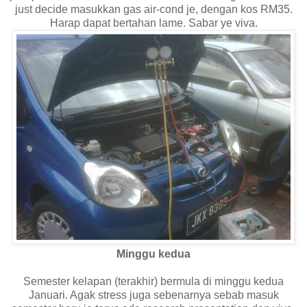
just decide masukkan gas air-cond je, dengan kos RM35.
Harap dapat bertahan lame. Sabar ye viva.
Minggu kedua
Semester kelapan (terakhir) bermula di minggu kedua
Januari. Agak stress juga sebenarnya sebab masuk