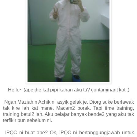
Hello~ (ape die kat pipi kanan aku tu? contaminant kot..)
Ngan Maziah n Achik ni asyik gelak je. Diorg suke berlawak
tak kire lah kat mane. Macam2 borak. Tapi time training,
training betul2 lah. Aku belajar banyak bende2 yang aku tak
terfikir pun sebelum ni.
IPQC ni buat ape? Ok, IPQC ni bertanggungjawab untuk