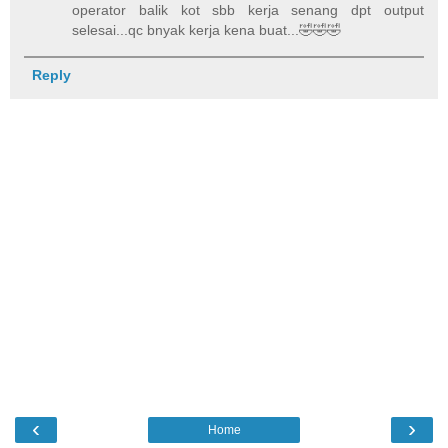
operator balik kot sbb kerja senang dpt output
selesai...qc bnyak kerja kena buat...🤣🤣🤣
Reply
‹
›
Home