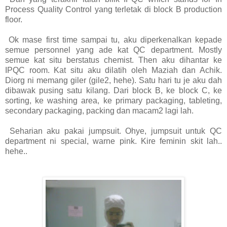
Process Quality Control yang terletak di block B production
floor.
Ok mase first time sampai tu, aku diperkenalkan kepade
semue personnel yang ade kat QC department. Mostly
semue kat situ berstatus chemist. Then aku dihantar ke
IPQC room. Kat situ aku dilatih oleh Maziah dan Achik.
Diorg ni memang giler (gile2, hehe). Satu hari tu je aku dah
dibawak pusing satu kilang. Dari block B, ke block C, ke
sorting, ke washing area, ke primary packaging, tableting,
secondary packaging, packing dan macam2 lagi lah.
Seharian aku pakai jumpsuit. Ohye, jumpsuit untuk QC
department ni special, warne pink. Kire feminin skit lah..
hehe..