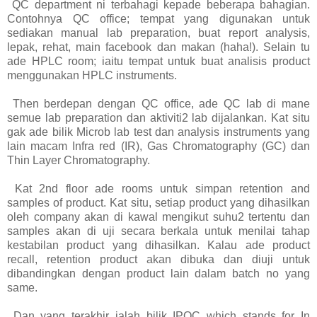
QC department ni terbahagi kepade beberapa bahagian.
Contohnya QC office; tempat yang digunakan untuk
sediakan manual lab preparation, buat report analysis,
lepak, rehat, main facebook dan makan (haha!). Selain tu
ade HPLC room; iaitu tempat untuk buat analisis product
menggunakan HPLC instruments.
Then berdepan dengan QC office, ade QC lab di mane
semue lab preparation dan aktiviti2 lab dijalankan. Kat situ
gak ade bilik Microb lab test dan analysis instruments yang
lain macam Infra red (IR), Gas Chromatography (GC) dan
Thin Layer Chromatography.
Kat 2nd floor ade rooms untuk simpan retention and
samples of product. Kat situ, setiap product yang dihasilkan
oleh company akan di kawal mengikut suhu2 tertentu dan
samples akan di uji secara berkala untuk menilai tahap
kestabilan product yang dihasilkan. Kalau ade product
recall, retention product akan dibuka dan diuji untuk
dibandingkan dengan product lain dalam batch no yang
same.
Dan yang terakhir ialah bilik IPQC which stands for In