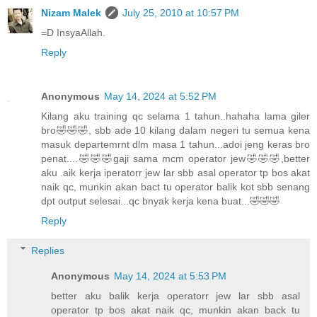
Nizam Malek
July 25, 2010 at 10:57 PM
=D InsyaAllah.
Reply
Anonymous
May 14, 2024 at 5:52 PM
Kilang aku training qc selama 1 tahun..hahaha lama giler
bro🤣🤣🤣, sbb ade 10 kilang dalam negeri tu semua kena
masuk departemrnt dlm masa 1 tahun...adoi jeng keras bro
penat....🤣🤣🤣gaji sama mcm operator jew🤣🤣🤣,better
aku .aik kerja iperatorr jew lar sbb asal operator tp bos akat
naik qc, munkin akan bact tu operator balik kot sbb senang
dpt output selesai...qc bnyak kerja kena buat...🤣🤣🤣
Reply
Replies
Anonymous
May 14, 2024 at 5:53 PM
better aku balik kerja operatorr jew lar sbb asal
operator tp bos akat naik qc, munkin akan back tu