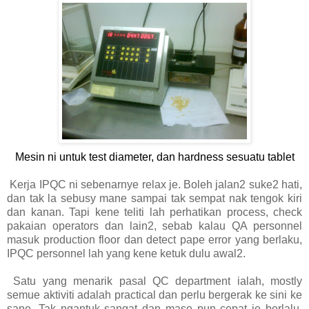
Mesin ni untuk test diameter, dan hardness sesuatu tablet
Kerja IPQC ni sebenarnye relax je. Boleh jalan2 suke2 hati,
dan tak la sebusy mane sampai tak sempat nak tengok kiri
dan kanan. Tapi kene teliti lah perhatikan process, check
pakaian operators dan lain2, sebab kalau QA personnel
masuk production floor dan detect pape error yang berlaku,
IPQC personnel lah yang kene ketuk dulu awal2.
Satu yang menarik pasal QC department ialah, mostly
semue aktiviti adalah practical dan perlu bergerak ke sini ke
sane. Tak ngantuk sangat dan mase pun cepat je berlalu.