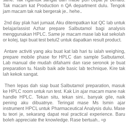
Tak macam kat Production n QA department dulu. Tengok
jam macam tak nak bergerak je.. hehe..
2nd day plak hari jumaat. Aku ditempatkan kat QC lab untuk
belajar/assist Azhar prepare Salbutamol bagi analysis
menggunakan HPLC. Same je macam mase lab kat sekolah
or kolej, tapi buat test betul2 untuk dapatkan result product.
Antare activiti yang aku buat kat lab hari tu ialah weighing,
prepare mobile phase for HPLC dan sample Salbutamol.
Lab manual die mudah difahami dan rase seronok je buat
preparation tu. Nasib baik ade basic lab technique. Kire tak
lah kekok sangat.
Then lepas dah siap buat Salbutamol preparation, masuk
ke HPLC room untuk run test. Kak Lin ajar macam mane nak
handle HPLC. Tekan situ, tekan sini.. banyak gile, naik
pening aku dibuatnye. Teringat mase Ms Ismin ajar
instrument HPCL untuk Pharmaceutical Analysis dulu. Mase
tu teori je, sekarang dapat real practical experience. Baru
boleh appreciate the knowledge. Rase bertuah.. =p