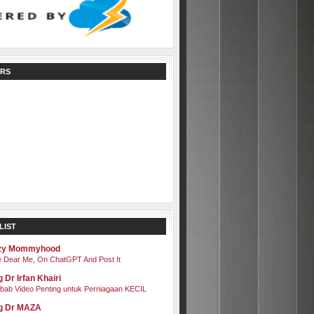
RS
LIST
zy Mommyhood
 Dear Me, On ChatGPT And Post It
 Dr Irfan Khairi
bab Video Penting untuk Perniagaan KECIL
g Dr MAZA