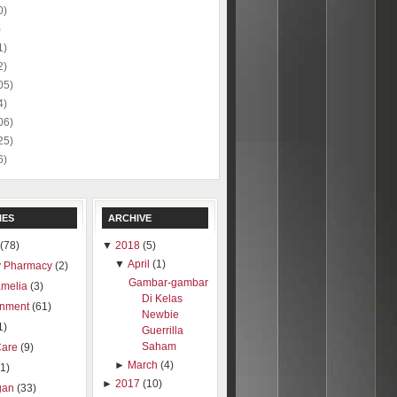
0)
)
1)
2)
05)
4)
06)
25)
6)
IES
ARCHIVE
(78)
▼
2018
(5)
▼
April
(1)
 Pharmacy
(2)
Gambar-gambar
amelia
(3)
Di Kelas
inment
(61)
Newbie
1)
Guerrilla
Saham
Care
(9)
►
March
(4)
1)
►
2017
(10)
gan
(33)