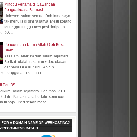
Minggu Pertama di Cawangan
Penguatkuasa Farmasi
Halowee, salam semua! Dah lama saya
tak menulis di sini rasanya. Mesti korang
tertunggu-tunggu new post daripada
.=p Al...
Penggunaan Nama Allah Oleh Bukan
Islam
Assalamualaikum dan salam sejahtera.
Berikut adalah rakaman video ulasan
daripada Dr Asri Zainul Abidin
isu penggunaan kalimah ...
i Port BSI
aikum, salam sejahtera. Dah masuk 10
13 dah.. Pantas masa berlalu, seminggu
 tu saja.. Best sebab masa ...
 FOR A DOMAIN NAME OR WEBHOSTING?
LY RECOMMEND DATAKL