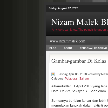
Friday, August 07, 2026
Nizam Malek B
Any fools can know. The point is to underst
www.nizammalek.com
BLOG
ABOUT
PERSONAL COACHING
Gambar-gambar Di Kelas 
Tuesday, April 03, 2018 Posted by
Niza
Category:
Pelaburan Saham
Alhamdulillah, 1 April 2018 yang lep
Hotel De Art, Seksyen 7, Shah Alam.
Semuanya berjalan lancar dan lebih 5
memulakan langkah dalam aktiviti pe