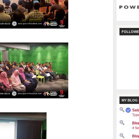
FOLLOWE
MY BLOG 
Sal
Type
Blog
4 Se
Blo