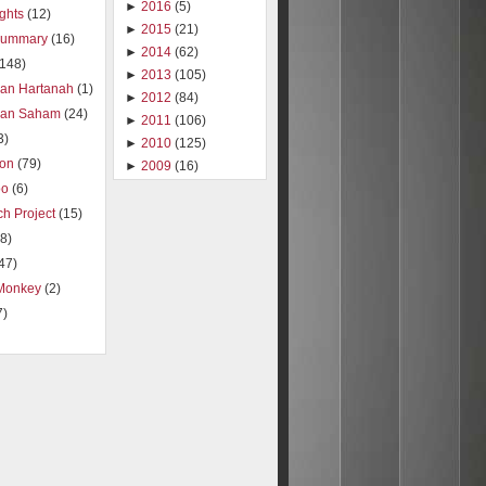
►
2016
(5)
ights
(12)
►
2015
(21)
summary
(16)
►
2014
(62)
(148)
►
2013
(105)
ran Hartanah
(1)
►
2012
(84)
ran Saham
(24)
►
2011
(106)
3)
►
2010
(125)
ion
(79)
►
2009
(16)
oo
(6)
h Project
(15)
8)
47)
Monkey
(2)
7)