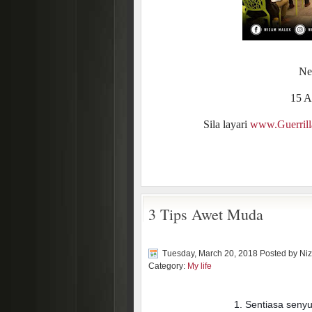
Ne
15 A
Sila layari
www.Guerril
3 Tips Awet Muda
Tuesday, March 20, 2018 Posted by
Ni
Category:
My life
1. Sentiasa seny