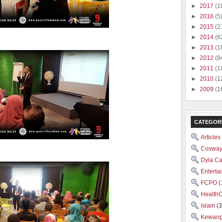
►
2017
(1
►
2016
(5
►
2015
(2
►
2014
(6
►
2013
(1
►
2012
(8
►
2011
(1
►
2010
(1
►
2009
(1
CATEGOR
Articles
Cosway
Dyia C
Enterta
FCPO
(
Health
Islam
(3
Kewan