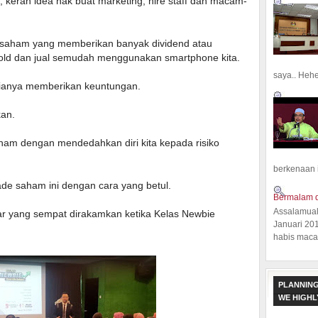
s, kerah idea nak buat marketing, hire staff dan macam-
m-saham yang memberikan banyak dividend atau
 hold dan jual semudah menggunakan smartphone kita.
saya.. Hehe.
ianya memberikan keuntungan.
kan.
ham dengan mendedahkan diri kita kepada risiko
berkenaan 
rade saham ini dengan cara yang betul.
Bermalam d
Assalamual
ar yang sempat dirakamkan ketika Kelas Newbie
Januari 20
habis macam
PLANNING
WE HIGH