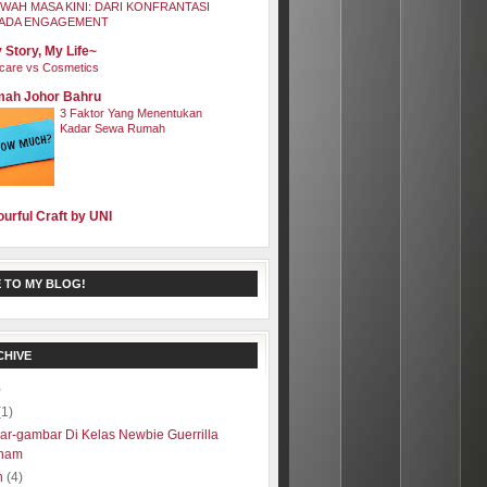
WAH MASA KINI: DARI KONFRANTASI
ADA ENGAGEMENT
 Story, My Life~
care vs Cosmetics
ah Johor Bahru
3 Faktor Yang Menentukan
Kadar Sewa Rumah
ourful Craft by UNI
 TO MY BLOG!
CHIVE
)
(1)
r-gambar Di Kelas Newbie Guerrilla
ham
h
(4)