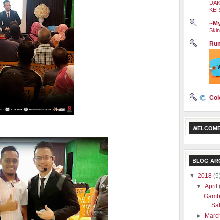
DAK
KEP
~My
Skin
Rum
Col
WELCOME
BLOG AR
▼
2018
(5
▼
April
Gamba
Sa
►
Marc