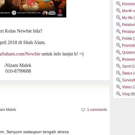
Kissins
Month 
My life
Pelabu
xt Kelas Newbie bila?
Pelabu
Politik
(
pril 2018 di Shah Alam.
Promot
Qualar
laSaham.com/Newbie
untuk info lanjut k! =)
Researc
-Nizam Malek
Sport
(1
010-8799688
Status
(
Survey
Video
(
Vlog
(9)
zam Malek
1 comments
um. Senyum walaupun tengah stress.