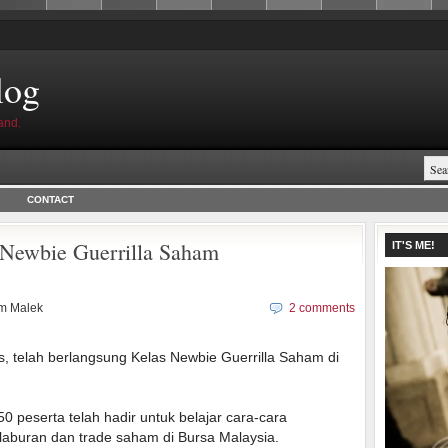
log
and.
CONTACT
Newbie Guerrilla Saham
IT'S ME!
m Malek
2 comments
as, telah berlangsung Kelas Newbie Guerrilla Saham di
0 peserta telah hadir untuk belajar cara-cara
laburan dan trade saham di Bursa Malaysia.