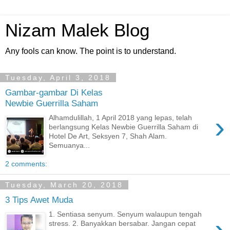
Nizam Malek Blog
Any fools can know. The point is to understand.
Tuesday, April 3, 2018
Gambar-gambar Di Kelas
Newbie Guerrilla Saham
›
Alhamdulillah, 1 April 2018 yang lepas, telah
berlangsung Kelas Newbie Guerrilla Saham di
Hotel De Art, Seksyen 7, Shah Alam.
Semuanya...
2 comments:
Tuesday, March 20, 2018
3 Tips Awet Muda
1. Sentiasa senyum. Senyum walaupun tengah
›
stress. 2. Banyakkan bersabar. Jangan cepat