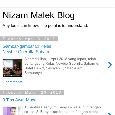
Nizam Malek Blog
Any fools can know. The point is to understand.
Tuesday, April 3, 2018
Gambar-gambar Di Kelas
Newbie Guerrilla Saham
›
Alhamdulillah, 1 April 2018 yang lepas, telah
berlangsung Kelas Newbie Guerrilla Saham di
Hotel De Art, Seksyen 7, Shah Alam.
Semuanya...
2 comments:
Tuesday, March 20, 2018
3 Tips Awet Muda
1. Sentiasa senyum. Senyum walaupun tengah
›
stress. 2. Banyakkan bersabar. Jangan cepat