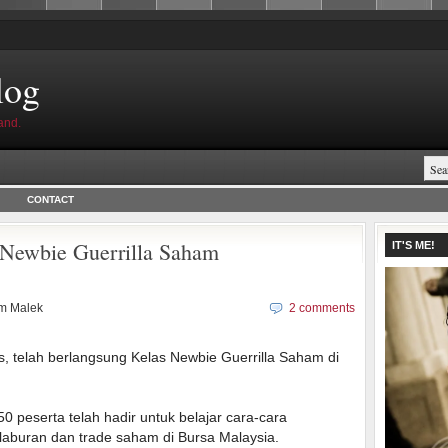
log
and.
CONTACT
Newbie Guerrilla Saham
IT'S ME!
m Malek
2 comments
as, telah berlangsung Kelas Newbie Guerrilla Saham di
0 peserta telah hadir untuk belajar cara-cara
laburan dan trade saham di Bursa Malaysia.