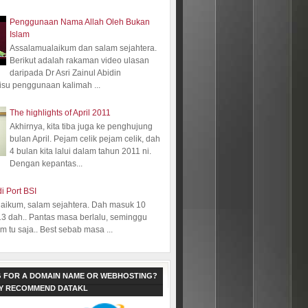
Penggunaan Nama Allah Oleh Bukan
Islam
Assalamualaikum dan salam sejahtera.
Berikut adalah rakaman video ulasan
daripada Dr Asri Zainul Abidin
isu penggunaan kalimah ...
The highlights of April 2011
Akhirnya, kita tiba juga ke penghujung
bulan April. Pejam celik pejam celik, dah
4 bulan kita lalui dalam tahun 2011 ni.
Dengan kepantas...
i Port BSI
aikum, salam sejahtera. Dah masuk 10
13 dah.. Pantas masa berlalu, seminggu
 tu saja.. Best sebab masa ...
 FOR A DOMAIN NAME OR WEBHOSTING?
LY RECOMMEND DATAKL