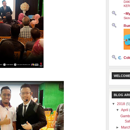
DAK
KEP
~My
Skin
Rum
Col
WELCOME
BLOG AR
▼
2018
(5
▼
April
Gamba
Sa
►
Marc