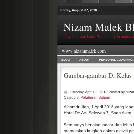
Friday, August 07, 2026
Nizam Malek B
Any fools can know. The point is to underst
www.nizammalek.com
BLOG
ABOUT
PERSONAL COACHING
Gambar-gambar Di Kelas 
Tuesday, April 03, 2018 Posted by
Niza
Category:
Pelaburan Saham
Alhamdulillah, 1 April 2018 yang lep
Hotel De Art, Seksyen 7, Shah Alam.
Semuanya berjalan lancar dan lebih 5
memulakan langkah dalam aktiviti pe