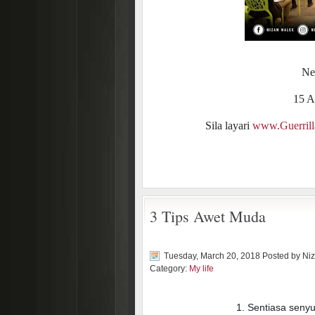
Ne
15 A
Sila layari
www.Guerril
3 Tips Awet Muda
Tuesday, March 20, 2018 Posted by
Ni
Category:
My life
1. Sentiasa seny