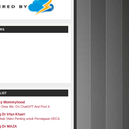
RS
LIST
zy Mommyhood
 Dear Me, On ChatGPT And Post It
 Dr Irfan Khairi
bab Video Penting untuk Perniagaan KECIL
g Dr MAZA