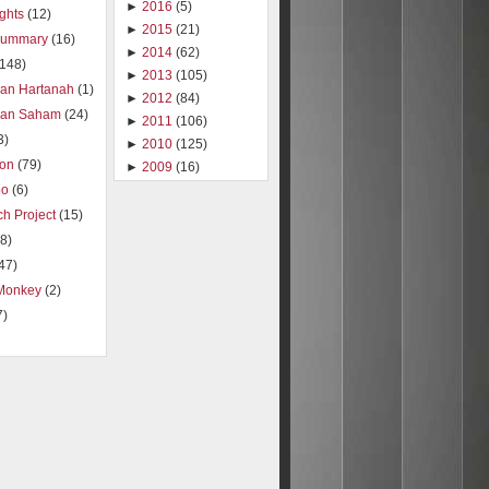
►
2016
(5)
ights
(12)
►
2015
(21)
summary
(16)
►
2014
(62)
(148)
►
2013
(105)
ran Hartanah
(1)
►
2012
(84)
ran Saham
(24)
►
2011
(106)
3)
►
2010
(125)
ion
(79)
►
2009
(16)
oo
(6)
h Project
(15)
8)
47)
Monkey
(2)
7)