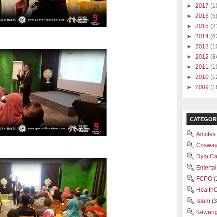
►
2017
(1
►
2016
(5
►
2015
(2
►
2014
(6
►
2013
(1
►
2012
(8
►
2011
(1
►
2010
(1
►
2009
(1
CATEGOR
Articles
Cosway
Dyia C
Enterta
FCPO
(
Health
Islam
(3
Kewan