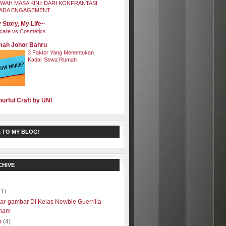
WAH MASA KINI: DARI KONFRANTASI
ADA ENGAGEMENT
 Story, My Life~
care vs Cosmetics
ah Johor Bahru
3 Faktor Yang Menentukan
Kadar Sewa Rumah
ourful Craft by UNI
 TO MY BLOG!
CHIVE
)
(1)
r-gambar Di Kelas Newbie Guerrilla
ham
h
(4)