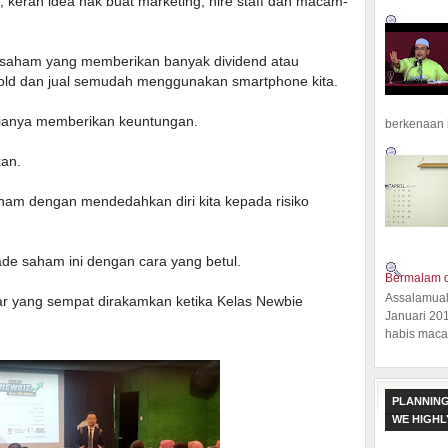
s, kerah idea nak buat marketing, hire staff dan macam-
m-saham yang memberikan banyak dividend atau
 hold dan jual semudah menggunakan smartphone kita.
ianya memberikan keuntungan.
berkenaan 
kan.
ham dengan mendedahkan diri kita kepada risiko
rade saham ini dengan cara yang betul.
Bermalam d
Assalamual
ar yang sempat dirakamkan ketika Kelas Newbie
Januari 20
habis macam
PLANNING
WE HIGH