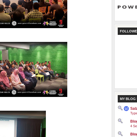
FOLLOWE
MY BLOG 
Sal
Type
Blog
4 Se
Blo