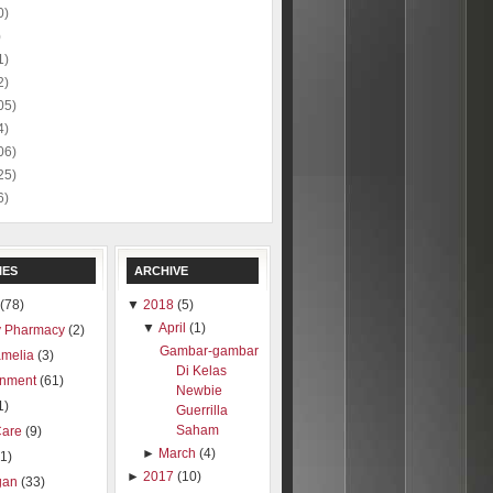
0)
)
1)
2)
05)
4)
06)
25)
6)
IES
ARCHIVE
(78)
▼
2018
(5)
▼
April
(1)
 Pharmacy
(2)
Gambar-gambar
amelia
(3)
Di Kelas
inment
(61)
Newbie
1)
Guerrilla
Saham
Care
(9)
►
March
(4)
1)
►
2017
(10)
gan
(33)