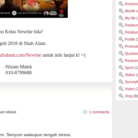
Kissins
Month 
My life
Pelabu
xt Kelas Newbie bila?
Pelabu
Politik
(
pril 2018 di Shah Alam.
Promot
Qualar
laSaham.com/Newbie
untuk info lanjut k! =)
Researc
-Nizam Malek
Sport
(1
010-8799688
Status
(
Survey
Video
(
Vlog
(9)
zam Malek
1 comments
um. Senyum walaupun tengah stress.