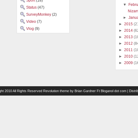
Sport
(18)
▼
Febr
Status
(47)
Nizam
SurveyMonkey
(2)
►
Janu
Video
(7)
►
2015
(2
Vlog
(9)
►
2014
(6
►
2013
(1
►
2012
(8
►
2011
(1
►
2010
(1
►
2009
(1
ght 2010 All Rights Reserved
Revolution theme
by
Brian Gardner
Ft
Bloganol dot com
| Distr