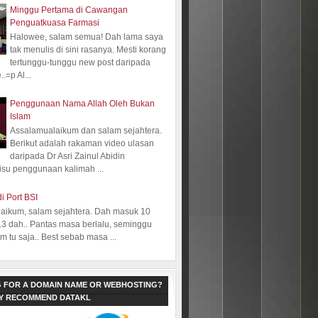
Minggu Pertama di Cawangan
Penguatkuasa Farmasi
Halowee, salam semua! Dah lama saya
tak menulis di sini rasanya. Mesti korang
tertunggu-tunggu new post daripada
.=p Al...
Penggunaan Nama Allah Oleh Bukan
Islam
Assalamualaikum dan salam sejahtera.
Berikut adalah rakaman video ulasan
daripada Dr Asri Zainul Abidin
isu penggunaan kalimah ...
i Port BSI
aikum, salam sejahtera. Dah masuk 10
13 dah.. Pantas masa berlalu, seminggu
 tu saja.. Best sebab masa ...
 FOR A DOMAIN NAME OR WEBHOSTING?
LY RECOMMEND DATAKL