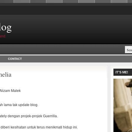
log
and.
CONTACT
elia
IT'S ME!
Nizam Malek
h lama tak update blog.
ately dengan projek-projek Guerrilla.
 diberi kesihatan untuk terus menikmati hidup ini.