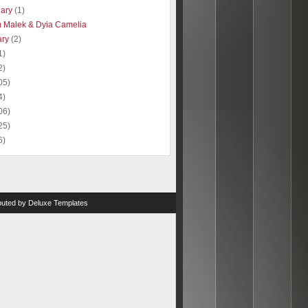
uary
(1)
 Malek & Dyia Camelia
ary
(2)
1)
2)
05)
4)
06)
25)
6)
ibuted by
Deluxe Templates