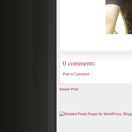
0 comments:
Post a Comment
Newer Post