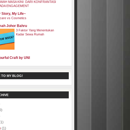
WAH MASA KINI: DARI KONFRANTASI
ADA ENGAGEMENT
 Story, My Life~
care vs Cosmetics
ah Johor Bahru
3 Faktor Yang Menentukan
Kadar Sewa Rumah
ourful Craft by UNI
 TO MY BLOG!
CHIVE
)
0)
)
(1)
h
(1)