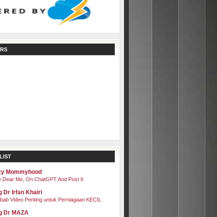
RS
LIST
zy Mommyhood
 Dear Me, On ChatGPT And Post It
 Dr Irfan Khairi
bab Video Penting untuk Perniagaan KECIL
g Dr MAZA