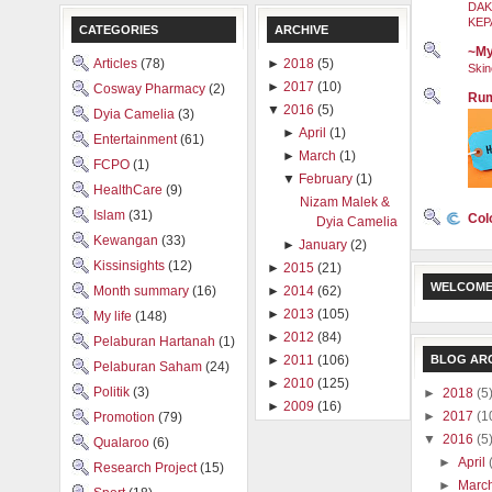
DAK
KEP
CATEGORIES
ARCHIVE
~My
Articles
(78)
►
2018
(5)
Skin
►
2017
(10)
Cosway Pharmacy
(2)
Rum
▼
2016
(5)
Dyia Camelia
(3)
►
April
(1)
Entertainment
(61)
►
March
(1)
FCPO
(1)
▼
February
(1)
HealthCare
(9)
Nizam Malek &
Islam
(31)
Col
Dyia Camelia
Kewangan
(33)
►
January
(2)
Kissinsights
(12)
►
2015
(21)
WELCOME
Month summary
(16)
►
2014
(62)
►
2013
(105)
My life
(148)
►
2012
(84)
Pelaburan Hartanah
(1)
BLOG AR
►
2011
(106)
Pelaburan Saham
(24)
►
2010
(125)
Politik
(3)
►
2018
(5
►
2009
(16)
►
2017
(1
Promotion
(79)
▼
2016
(5
Qualaroo
(6)
►
April
Research Project
(15)
►
Marc