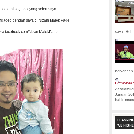
i dalam blog post yang seterusnya.
ngaged dengan saya di Nizam Malek Page.
saya.. Hehe.
 www.facebook.com/NizamMalekPage
berkenaan 
Bermalam d
Assalamual
Januari 20
habis macam
PLANNING
WE HIGH