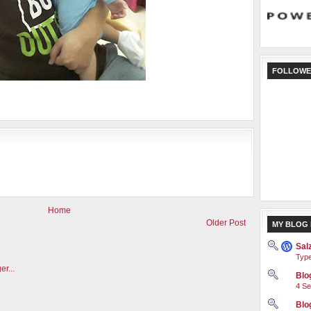
FOLLOWE
Home
Older Post
MY BLOG 
Sal
Type
Blog
4 Se
Blo