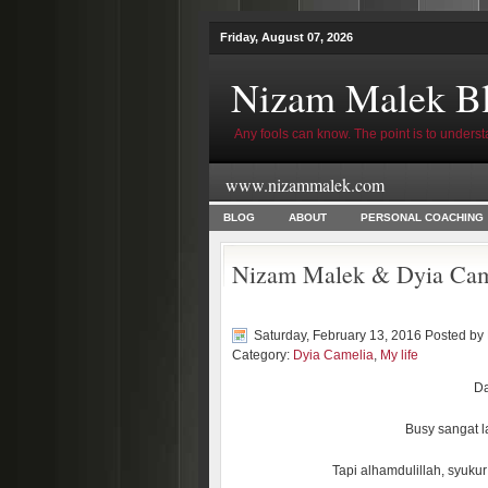
Friday, August 07, 2026
Nizam Malek B
Any fools can know. The point is to underst
www.nizammalek.com
BLOG
ABOUT
PERSONAL COACHING
Nizam Malek & Dyia Cam
Saturday, February 13, 2016 Posted by
Category:
Dyia Camelia
,
My life
Da
Busy sangat l
Tapi alhamdulillah, syukur