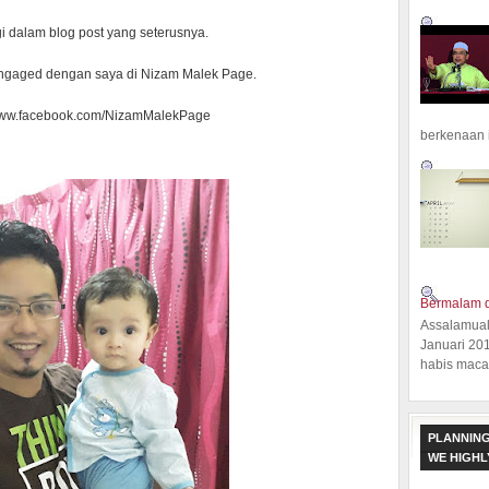
i dalam blog post yang seterusnya.
ngaged dengan saya di Nizam Malek Page.
 www.facebook.com/NizamMalekPage
berkenaan 
Bermalam d
Assalamual
Januari 20
habis macam
PLANNING
WE HIGH