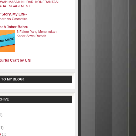
WAH MASA KINI: DARI KONFRANTASI
ADA ENGAGEMENT
 Story, My Life~
care vs Cosmetics
ah Johor Bahru
3 Faktor Yang Menentukan
Kadar Sewa Rumah
ourful Craft by UNI
 TO MY BLOG!
CHIVE
)
0)
)
(1)
h
(1)