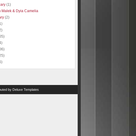
uary
(1)
 Malek & Dyia Camelia
ary
(2)
1)
2)
05)
4)
06)
25)
6)
ibuted by
Deluxe Templates