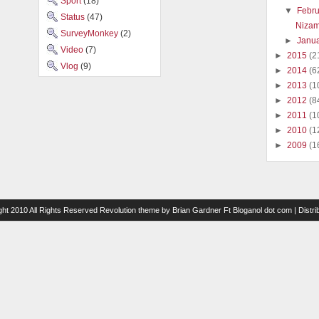
Sport
(18)
▼
Febr
Status
(47)
Nizam
SurveyMonkey
(2)
►
Janu
Video
(7)
►
2015
(2
Vlog
(9)
►
2014
(6
►
2013
(1
►
2012
(8
►
2011
(1
►
2010
(1
►
2009
(1
ght 2010 All Rights Reserved
Revolution theme
by
Brian Gardner
Ft
Bloganol dot com
| Distr