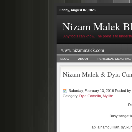
Friday, August 07, 2026
Nizam Malek B
Any fools can know. The point is to underst
www.nizammalek.com
BLOG
ABOUT
PERSONAL COACHING
Nizam Malek & Dyia Cam
Saturday, February 13, 2016 Posted by
Category:
Dyia Camelia
,
My life
Da
Busy sangat l
Tapi alhamdulillah, syukur