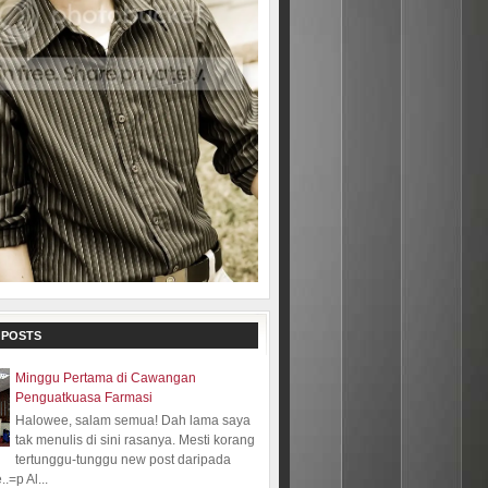
 POSTS
Minggu Pertama di Cawangan
Penguatkuasa Farmasi
Halowee, salam semua! Dah lama saya
tak menulis di sini rasanya. Mesti korang
tertunggu-tunggu new post daripada
.=p Al...