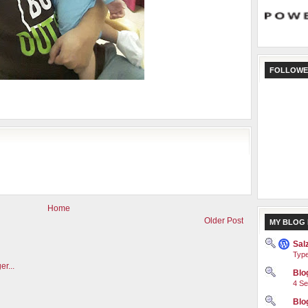
FOLLOWE
Home
Older Post
MY BLOG 
Sal
Type
Blog
4 Se
Blo