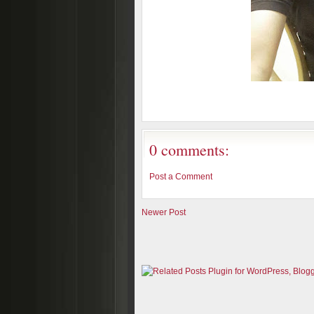
0 comments:
Post a Comment
Newer Post