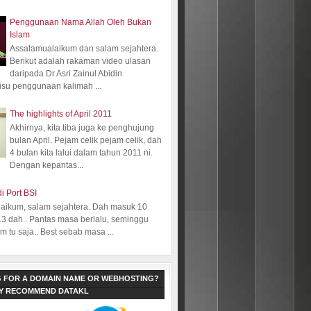
Penggunaan Nama Allah Oleh Bukan
Islam
Assalamualaikum dan salam sejahtera.
Berikut adalah rakaman video ulasan
daripada Dr Asri Zainul Abidin
isu penggunaan kalimah ...
The highlights of April 2011
Akhirnya, kita tiba juga ke penghujung
bulan April. Pejam celik pejam celik, dah
4 bulan kita lalui dalam tahun 2011 ni.
Dengan kepantas...
i Port BSI
aikum, salam sejahtera. Dah masuk 10
13 dah.. Pantas masa berlalu, seminggu
 tu saja.. Best sebab masa ...
 FOR A DOMAIN NAME OR WEBHOSTING?
LY RECOMMEND DATAKL