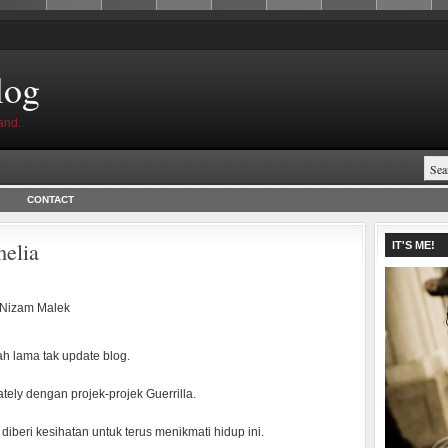
log
and.
CONTACT
elia
IT'S ME!
Nizam Malek
h lama tak update blog.
ately dengan projek-projek Guerrilla.
 diberi kesihatan untuk terus menikmati hidup ini.