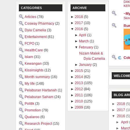
DAK
KEP
CATEGORIES
ARCHIVE
~My
Articles
(78)
►
2018
(5)
Skin
►
2017
(10)
Cosway Pharmacy
(2)
Rum
▼
2016
(5)
Dyia Camelia
(3)
►
April
(1)
Entertainment
(61)
►
March
(1)
FCPO
(1)
▼
February
(1)
HealthCare
(9)
Nizam Malek &
Islam
(31)
Col
Dyia Camelia
Kewangan
(33)
►
January
(2)
Kissinsights
(12)
►
2015
(21)
WELCOME
Month summary
(16)
►
2014
(62)
►
2013
(105)
My life
(148)
►
2012
(84)
Pelaburan Hartanah
(1)
BLOG AR
►
2011
(106)
Pelaburan Saham
(24)
►
2010
(125)
Politik
(3)
►
2018
(5
►
2009
(16)
►
2017
(1
Promotion
(79)
▼
2016
(5
Qualaroo
(6)
►
April
Research Project
(15)
►
Marc