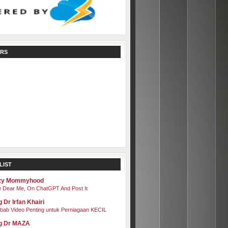
RS
LIST
zy Mommyhood
 Dear Me, On ChatGPT And Post It
 Dr Irfan Khairi
bab Video Penting untuk Perniagaan KECIL
g Dr MAZA