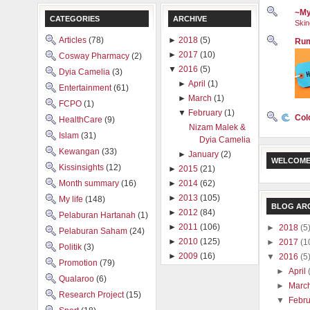
~My
CATEGORIES
ARCHIVE
Skin
Articles
(78)
►
2018
(5)
Rum
►
2017
(10)
Cosway Pharmacy
(2)
▼
2016
(5)
Dyia Camelia
(3)
►
April
(1)
Entertainment
(61)
►
March
(1)
FCPO
(1)
▼
February
(1)
Col
HealthCare
(9)
Nizam Malek &
Islam
(31)
Dyia Camelia
Kewangan
(33)
►
January
(2)
WELCOME
Kissinsights
(12)
►
2015
(21)
Month summary
(16)
►
2014
(62)
►
2013
(105)
My life
(148)
BLOG AR
►
2012
(84)
Pelaburan Hartanah
(1)
►
2011
(106)
►
2018
(5
Pelaburan Saham
(24)
►
2010
(125)
►
2017
(1
Politik
(3)
►
2009
(16)
▼
2016
(5
Promotion
(79)
►
April
Qualaroo
(6)
►
Marc
Research Project
(15)
▼
Febr