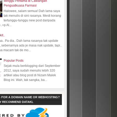
Minggu Pertama di Cawangan
Penguatkuasa Farmasi
Halowee, salam semua! Dah lama saya
tak menulis di sini rasanya. Mesti korang
tertunggu-tunggu new post daripada
.=p Al...
kit..
aa.. Pa dia.. Dah lama rasanya tak update
 sebenarnya ada je masa nak update, tapi..
sa macam tak de mo...
Popular Posts
Sejak mula berblogging dari September
2012, saya sudah menulis lebih 320
artikel atau blog post di Nizam Malek
Blog ini. Wah, tak sangka, ba...
 FOR A DOMAIN NAME OR WEBHOSTING?
LY RECOMMEND DATAKL