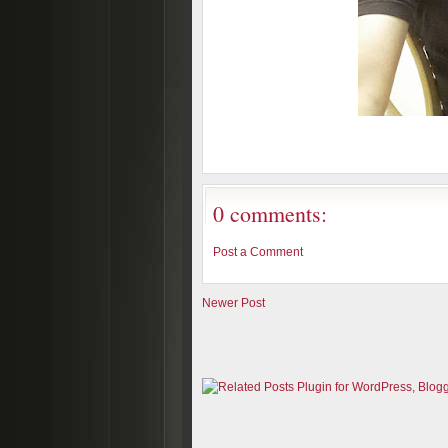
0 comments:
Post a Comment
Newer Post