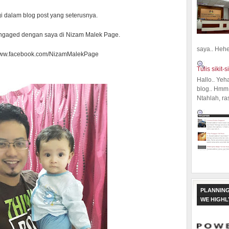
i dalam blog post yang seterusnya.
ngaged dengan saya di Nizam Malek Page.
saya.. Hehe.
 www.facebook.com/NizamMalekPage
Tulis sikit-si
Hallo.. Yeh
blog.. Hmm,
Ntahlah, ra
PLANNING
WE HIGH