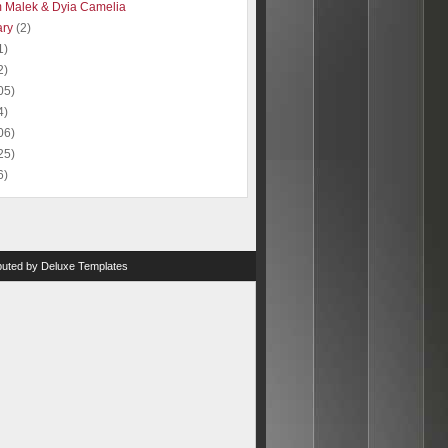
 Malek & Dyia Camelia
ary
(2)
1)
2)
05)
4)
06)
25)
6)
ibuted by
Deluxe Templates