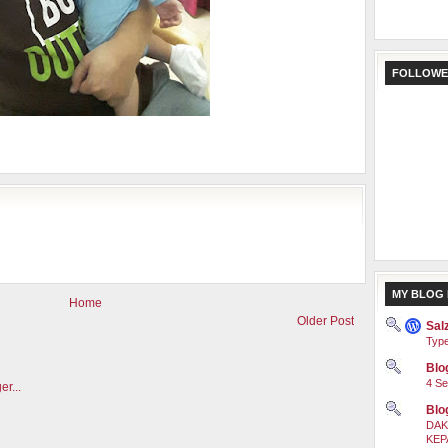
FOLLOWE
MY BLOG 
Home
Older Post
Sal
Type
Blog
4 Se
Blo
DAK
KEP