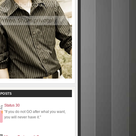
 POSTS
Status 30
"If you do not GO after what you want,
you will never have it."