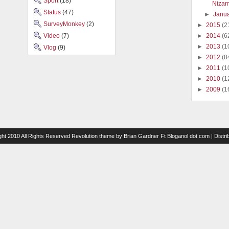
Sport
(18)
Nizam
Status
(47)
►
Janu
SurveyMonkey
(2)
►
2015
(2
Video
(7)
►
2014
(6
►
2013
(1
Vlog
(9)
►
2012
(8
►
2011
(1
►
2010
(1
►
2009
(1
ght 2010 All Rights Reserved
Revolution theme
by
Brian Gardner
Ft
Bloganol dot com
| Distr