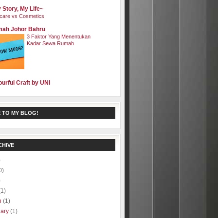
 Story, My Life~
care vs Cosmetics
ah Johor Bahru
3 Faktor Yang Menentukan
Kadar Sewa Rumah
ourful Craft by UNI
 TO MY BLOG!
CHIVE
)
0)
)
(1)
h
(1)
uary
(1)