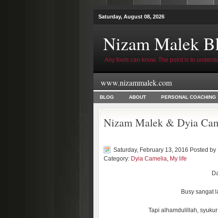
Saturday, August 08, 2026
Nizam Malek B
Any fools can know. The point is to underst
www.nizammalek.com
BLOG
ABOUT
PERSONAL COACHING
Nizam Malek & Dyia Cam
Saturday, February 13, 2016 Posted by
Category:
Dyia Camelia
,
My life
Da
Busy sangat l
Tapi alhamdulillah, syukur