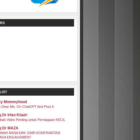
RS
LIST
zy Mommyhood
 Dear Me, On ChatGPT And Post It
 Dr Irfan Khairi
bab Video Penting untuk Perniagaan KECIL
g Dr MAZA
WAH MASA KINI: DARI KONFRANTASI
ADA ENGAGEMENT