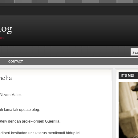
log
and.
CONTACT
elia
IT'S ME!
Nizam Malek
h lama tak update blog.
ately dengan projek-projek Guerrilla.
 diberi kesihatan untuk terus menikmati hidup ini.