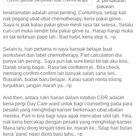
a, pemakaian
Contoh gambar penyedian ubat Chemotherapy
pakaian
keselamatan adalah amat penting. Contohnya, setiap kali
nak pegang ubat-ubat chemotherapy, kena pakai glove..
Saya ni plak kalau pakai glove mesti rasa tak selesa.. Selalu
cuit-cuit muka sendiri bila pakai glove tu.. Harap-harap muka
ini tak terkesan pape lah.. Bad habit, kena stop it.. =p
Selain tu, hari pertama ni saya banyak belajar buat
worksheet dan label chemotherapy. Part calculation dia
punya lah pening.. Saya pun tak sure betul ke tak aku kira..
Darab silang bagai.. Rasa tak confident je.. Bila check,
memang confirm-confirm lah banyak salah sana sini..
Biasalah, budak baru belajar.. Kalau salah minta tolong
tunjukkan, jangan marah ya.. =p
And then, antara rutin harian dalam rotation CDR adalah
kena pergi Day Care ward untuk bagi counselling pada para
pesakit yang menghidap kanser berkenaan ubat-ubatan
mereka. Part ni kira bagi saya agak mencabar sikit lah. Yela,
nak kena bercakap dengan pesakit yang menghidap kanser.
Mana tahu diorg tengah stres ke, marah ke.. Silap hari bulan
kena 'pang' ngan diorg baru tahu.. =p