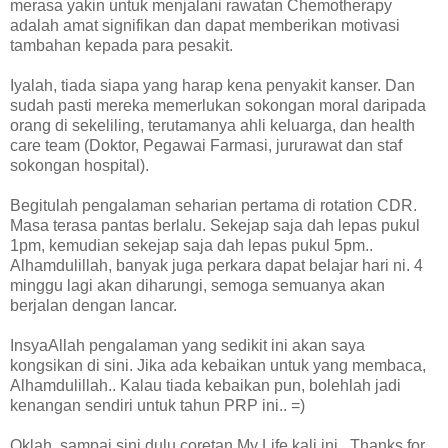
merasa yakin untuk menjalani rawatan Chemotherapy
adalah amat signifikan dan dapat memberikan motivasi
tambahan kepada para pesakit.
Iyalah, tiada siapa yang harap kena penyakit kanser. Dan
sudah pasti mereka memerlukan sokongan moral daripada
orang di sekeliling, terutamanya ahli keluarga, dan health
care team (Doktor, Pegawai Farmasi, jururawat dan staf
sokongan hospital).
Begitulah pengalaman seharian pertama di rotation CDR.
Masa terasa pantas berlalu. Sekejap saja dah lepas pukul
1pm, kemudian
sekejap saja dah lepas pukul 5pm..
Alhamdulillah, banyak juga perkara dapat belajar hari ni. 4
minggu lagi akan diharungi, semoga semuanya akan
berjalan dengan lancar.
InsyaAllah pengalaman yang sedikit ini akan saya
kongsikan di sini. Jika ada kebaikan untuk yang membaca,
Alhamdulillah.. Kalau tiada kebaikan pun, bolehlah jadi
kenangan sendiri untuk tahun PRP ini.. =)
Oklah, sampai sini dulu coretan My Life kali ini.. Thanks for