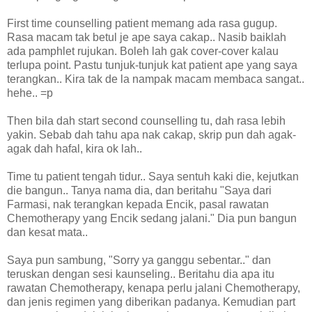
First time counselling patient memang ada rasa gugup.
Rasa macam tak betul je ape saya cakap.. Nasib baiklah
ada pamphlet rujukan. Boleh lah gak cover-cover kalau
terlupa point. Pastu tunjuk-tunjuk kat patient ape yang saya
terangkan.. Kira tak de la nampak macam membaca sangat..
hehe.. =p
Then bila dah start second counselling tu, dah rasa lebih
yakin. Sebab dah tahu apa nak cakap, skrip pun dah agak-
agak dah hafal, kira ok lah..
Time tu patient tengah tidur.. Saya sentuh kaki die, kejutkan
die bangun.. Tanya nama dia, dan beritahu "Saya dari
Farmasi, nak terangkan kepada Encik, pasal rawatan
Chemotherapy yang Encik sedang jalani." Dia pun bangun
dan kesat mata..
Saya
pun sambung, "Sorry ya ganggu sebentar.." dan
teruskan dengan sesi kaunseling.. Beritahu dia apa itu
rawatan Chemotherapy, kenapa perlu jalani Chemotherapy,
dan jenis regimen yang diberikan padanya. Kemudian part