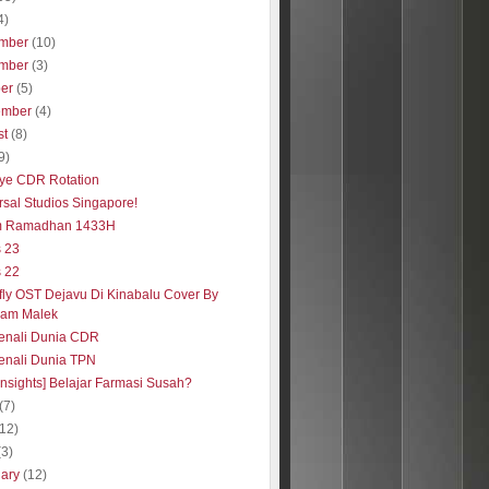
4)
mber
(10)
mber
(3)
ber
(5)
ember
(4)
st
(8)
9)
ye CDR Rotation
rsal Studios Singapore!
m Ramadhan 1433H
s 23
s 22
rfly OST Dejavu Di Kinabalu Cover By
zam Malek
nali Dunia CDR
nali Dunia TPN
insights] Belajar Farmasi Susah?
(7)
(12)
(3)
uary
(12)