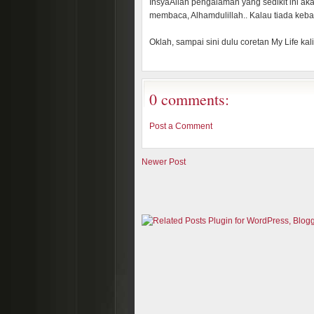
InsyaAllah pengalaman yang sedikit ini aka
membaca, Alhamdulillah.. Kalau tiada kebai
Oklah, sampai sini dulu coretan My Life kali 
0 comments:
Post a Comment
Newer Post