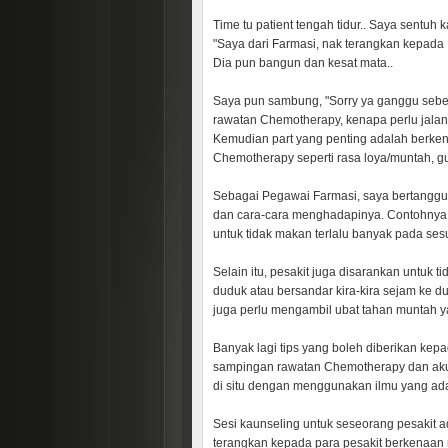
Time tu patient tengah tidur.. Saya sentuh 
"Saya dari Farmasi, nak terangkan kepada 
Dia pun bangun dan kesat mata..
Saya
pun sambung, "Sorry ya ganggu sebent
rawatan Chemotherapy, kenapa perlu jalan
Kemudian part yang penting adalah berke
Chemotherapy seperti rasa loya/muntah, 
Sebagai Pegawai Farmasi, saya bertangg
dan cara-cara menghadapinya. Contohnya 
untuk tidak makan terlalu banyak pada ses
Selain itu, pesakit juga disarankan untuk 
duduk atau bersandar kira-kira sejam ke d
juga perlu mengambil ubat tahan muntah y
Banyak lagi tips yang boleh diberikan ke
sampingan rawatan Chemotherapy dan aku
di situ dengan menggunakan ilmu yang ad
Sesi kaunseling untuk seseorang pesakit ad
terangkan kepada para pesakit berkenaan