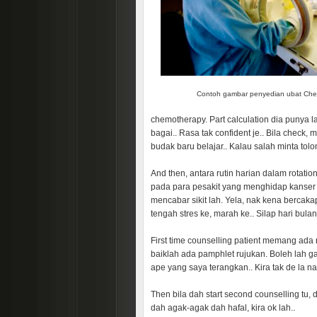
Contoh gambar penyedian ubat Ch
chemotherapy. Part calculation dia punya la
bagai.. Rasa tak confident je.. Bila check,
budak baru belajar.. Kalau salah minta tol
And then, antara rutin harian dalam rotat
pada para pesakit yang menghidap kanser 
mencabar sikit lah. Yela, nak kena bercak
tengah stres ke, marah ke.. Silap hari bula
First time counselling patient memang ada
baiklah ada pamphlet rujukan. Boleh lah gak
ape yang saya terangkan.. Kira tak de la
Then bila dah start second counselling tu,
dah agak-agak dah hafal, kira ok lah..