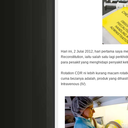
Hari ini, 2 Julai 2012, hari pertama saya
Reconstitution, iaitu salah satu lagi perk
para pesakit yang menghidapi penyakit ke
Rotation CDR ni lebih kurang macam rotati
cuma bezanya adalah, produk yang dihasi
Intravenous (IV).