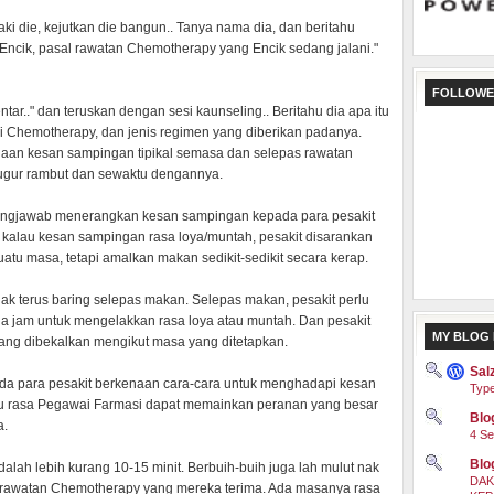
kaki die, kejutkan die bangun.. Tanya nama dia, dan beritahu
Encik, pasal rawatan Chemotherapy yang Encik sedang jalani."
FOLLOWE
ar.." dan teruskan dengan sesi kaunseling.. Beritahu dia apa itu
i Chemotherapy, dan jenis regimen yang diberikan padanya.
naan kesan sampingan tipikal semasa dan selepas rawatan
gugur rambut dan sewaktu dengannya.
ungjawab menerangkan kesan sampingan kepada para pesakit
kalau kesan sampingan rasa loya/muntah, pesakit disarankan
uatu masa, tetapi amalkan makan sedikit-sedikit secara kerap.
tidak terus baring selepas makan. Selepas makan, pesakit perlu
ua jam untuk mengelakkan rasa loya atau muntah. Dan pesakit
MY BLOG 
ang dibekalkan mengikut masa yang ditetapkan.
Sal
pada para pesakit berkenaan cara-cara untuk menghadapi kesan
Type
 rasa Pegawai Farmasi dapat memainkan peranan yang besar
Blog
a.
4 Se
Blo
alah lebih kurang 10-15 minit. Berbuih-buih juga lah mulut nak
DAK
 rawatan Chemotherapy yang mereka terima. Ada masanya rasa