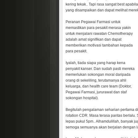
kering tekak.. Tapi rasa sangat best apabi
yang disampaikan dan dapat melihat mere
Peranan Pegawai Farmasi untuk
memastikan para pesakit merasa yakin
untuk menjalani rawatan Chemotherapy
adalah amat signifikan dan dapat
memberikan motivasi tambahan kepada
para pesakit.
Iyalah, tiada siapa yang harap kena
penyakit kanser. Dan sudah pasti mereka
memerlukan sokongan moral daripada
orang di sekeliling, terutamanya ahli
keluarga, dan health care team (Doktor,
Pegawai Farmasi, jururawat dan staf
sokongan hospital).
Begitulah pengalaman seharian pertama d
rotation CDR. Masa terasa pantas berlalu
lepas pukul 5pm.. Alhamdulillah, banyak jug
semoga semuanya akan berjalan dengan l