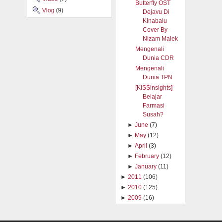
Butterfly OST
Vlog
(9)
Dejavu Di
Kinabalu
Cover By
Nizam Malek
Mengenali
Dunia CDR
Mengenali
Dunia TPN
[KISSinsights]
Belajar
Farmasi
Susah?
►
June
(7)
►
May
(12)
►
April
(3)
►
February
(12)
►
January
(11)
►
2011
(106)
►
2010
(125)
►
2009
(16)