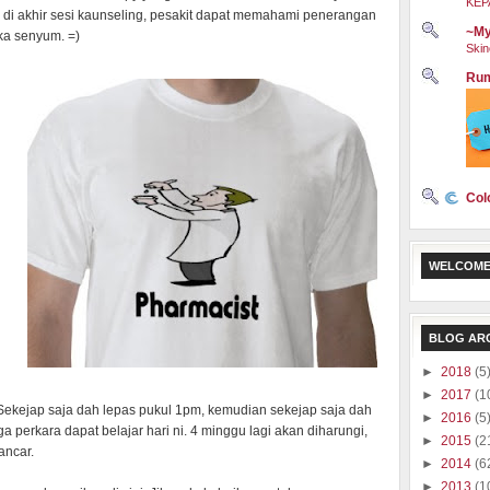
KEP
la di akhir sesi kaunseling, pesakit dapat memahami penerangan
~My
ka senyum. =)
Skin
Rum
Col
WELCOME
BLOG AR
►
2018
(5
i
►
2017
(1
. Sekejap saja dah lepas pukul 1pm, kemudian
sekejap saja dah
►
2016
(5
a perkara dapat belajar hari ni. 4 minggu lagi akan diharungi,
►
2015
(2
ancar.
►
2014
(6
►
2013
(1