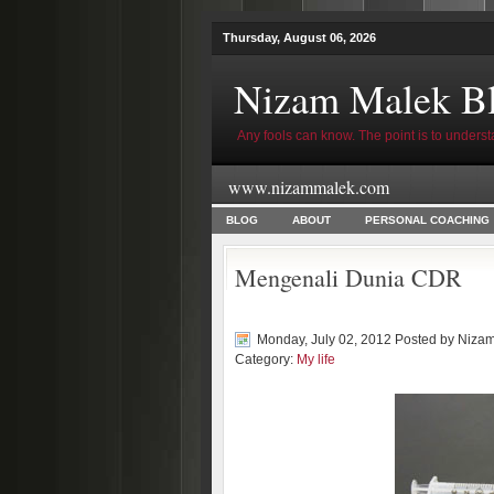
Thursday, August 06, 2026
Nizam Malek B
Any fools can know. The point is to underst
www.nizammalek.com
BLOG
ABOUT
PERSONAL COACHING
Mengenali Dunia CDR
Monday, July 02, 2012 Posted by
Nizam
Category:
My life