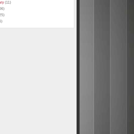
ary
(11)
06)
25)
6)