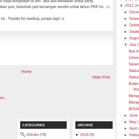
n saya kongsikan di sini. Jika ada kebaikan untuk yang
▼
2012
(8
kan pun, bolehlah jadi kenangan sendiri untuk tahun PRP ini.. =)
►
Dece
►
Nove
ini.. Thanks for reading, jumpa lagi! =)
►
Octo
►
Sept
►
Augu
▼
July
(
Bye-b
Unive
Sala
Statu
Home
Statu
Older Post
Butte
Ni
Menge
Menge
[KISS
►
June
►
May
CATEGORIES
ARCHIVE
►
April
Articles
(78)
►
2018
(5)
►
Febr