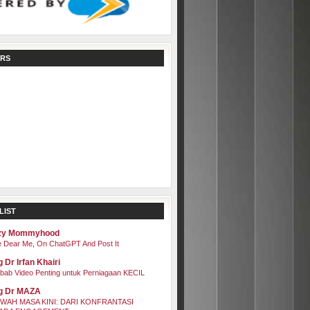
RS
LIST
zy Mommyhood
 Dear Me, On ChatGPT And Post It
 Dr Irfan Khairi
bab Video Penting untuk Perniagaan KECIL
g Dr MAZA
WAH MASA KINI: DARI KONFRANTASI