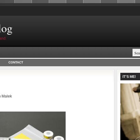
log
and.
CONTACT
IT'S ME!
 Malek