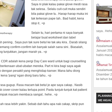
Saya ni plak kalau pakai glove mesti rasa
tak selesa.. Selalu cuit-cuit muka sendiri
bila pakai glove tu.. Harap-harap muka ini
tak terkesan pape lah.. Bad habit, kena
stop it.. =p
saya.. Hehe.
Selain tu, hari pertama ni saya banyak
emotherapy
belajar buat worksheet dan label
Bermalam d
h pening.. Saya pun tak sure betul ke tak aku kira.. Darab silang
Assalamual
 memang confirm-confirm lah banyak salah sana sini.. Biasalah,
Januari 20
ong tunjukkan, jangan marah ya.. =p
habis macam
ion CDR adalah kena pergi Day Care ward untuk bagi counselling
Selamat Ti
berkenaan ubat-ubatan mereka. Part ni kira bagi saya agak
Assalamual
ap dengan pesakit yang menghidap kanser. Mana tahu diorg
Disember 20
n kena 'pang' ngan diorg baru tahu.. =p
ke tahun ba
 rasa gugup. Rasa macam tak betul je ape saya cakap.. Nasib
 cover-cover kalau terlupa point. Pastu tunjuk-tunjuk kat patient
 nampak macam membaca sangat.. hehe.. =p
PLANNING
WE HIGH
 dah rasa lebih yakin. Sebab dah tahu apa nak cakap, skrip pun