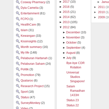
►
2017
(10)
►
Janu
Cosway Pharmacy
(2)
►
2016
(5)
►
2011
(1
Dyia Camelia
(3)
►
2015
(21)
►
2010
(1
Entertainment
(61)
►
2014
(62)
►
2009
(1
FCPO
(1)
►
2013
(105)
HealthCare
(9)
▼
2012
(84)
Islam
(31)
►
December
(10)
Kewangan
(33)
►
November
(3)
Kissinsights
(12)
►
October
(5)
Month summary
(16)
►
September
(4)
My life
(148)
►
August
(8)
▼
July
(9)
Pelaburan Hartanah
(1)
Bye-bye CDR
Pelaburan Saham
(24)
Rotation
Politik
(3)
Universal
Promotion
(79)
Studios
Qualaroo
(6)
Singapore!
Research Project
(15)
Salam
Ramadhan
Sport
(18)
1433H
Status
(47)
Status 23
SurveyMonkey
(2)
Status 22
Video
(7)