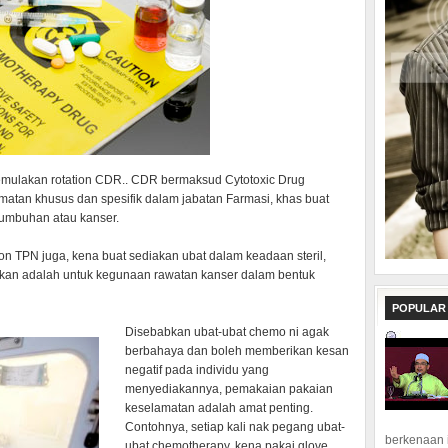
 memulakan rotation CDR.. CDR bermaksud Cytotoxic Drug
hidmatan khusus dan spesifik dalam jabatan Farmasi, khas buat
tumbuhan atau kanser.
on TPN juga, kena buat sediakan ubat dalam keadaan steril,
lkan adalah untuk kegunaan rawatan kanser dalam bentuk
POPULAR
Disebabkan ubat-ubat chemo ni agak
berbahaya dan boleh memberikan kesan
negatif pada individu yang
menyediakannya, pemakaian pakaian
keselamatan adalah amat penting.
Contohnya, setiap kali nak pegang ubat-
berkenaan 
ubat chemotherapy, kena pakai glove..