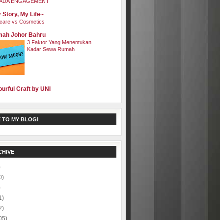
ADA ENGAGEMENT
 Story, My Life~
care vs Cosmetics
ah Johor Bahru
3 Faktor Yang Menentukan
Kadar Sewa Rumah
ourful Craft by UNI
 TO MY BLOG!
CHIVE
)
0)
)
1)
2)
05)