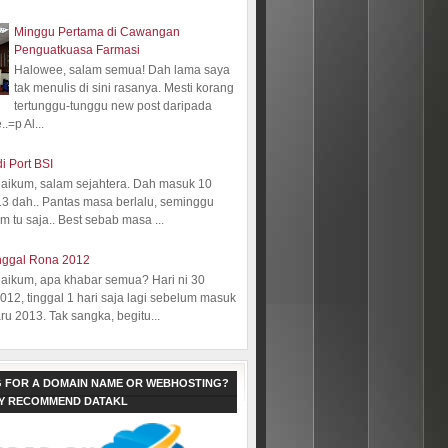
Minggu Pertama di Cawangan
Penguatkuasa Farmasi
Halowee, salam semua! Dah lama saya
tak menulis di sini rasanya. Mesti korang
tertunggu-tunggu new post daripada
.=p Al...
i Port BSI
aikum, salam sejahtera. Dah masuk 10
13 dah.. Pantas masa berlalu, seminggu
 tu saja.. Best sebab masa ...
nggal Rona 2012
aikum, apa khabar semua? Hari ni 30
12, tinggal 1 hari saja lagi sebelum masuk
ru 2013. Tak sangka, begitu...
 FOR A DOMAIN NAME OR WEBHOSTING?
LY RECOMMEND DATAKL