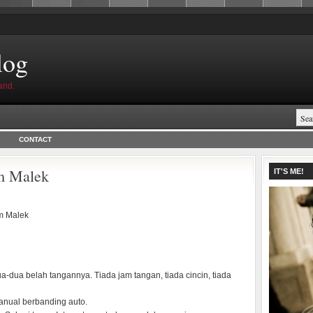
log
and.
CONTACT
m Malek
IT'S ME!
m Malek
a-dua belah tangannya. Tiada jam tangan, tiada cincin, tiada
anual berbanding auto.