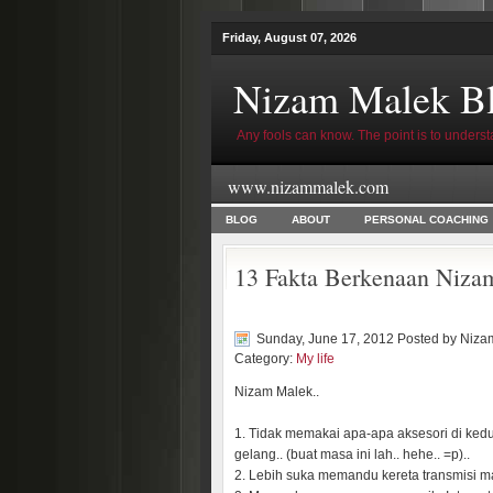
Friday, August 07, 2026
Nizam Malek B
Any fools can know. The point is to underst
www.nizammalek.com
BLOG
ABOUT
PERSONAL COACHING
13 Fakta Berkenaan Niza
Sunday, June 17, 2012 Posted by
Niza
Category:
My life
Nizam Malek..
1. Tidak memakai apa-apa aksesori di kedu
gelang.. (buat masa ini lah.. hehe.. =p)..
2. Lebih suka memandu kereta transmisi m