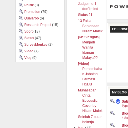
Judge me, I
Politik
(3)
don't mind..
Promotion
(79)
Status 21
Qualaroo
(6)
13 Fakta
Research Project
(15)
Berkenaan
FOLLOWE
Nizam Malek
Sport
(18)
[KISSinsights]
Status
(47)
Menjadi
SurveyMonkey
(2)
Wanita
Video
(7)
Idaman
Vlog
(9)
Malaya??
[Video]
Persembaha
n Jabatan
Farmasi
HSIJB
Muhasabah
MY BLOG 
Cinta
Edcoustic
Sal
Cover by
Type
Nizam Malek
Blog
Setelah 7 bulan
4 Se
bekerja..
Blo