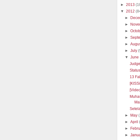
►
2013
(1
▼
2012
(8
►
Dece
►
Nove
►
Octo
►
Sept
►
Augu
►
July
(
▼
June
Judge 
Statu
13 Fa
[KISS
[Vide
Muhas
Ma
Setela
►
May
►
April
►
Febr
►
Janu