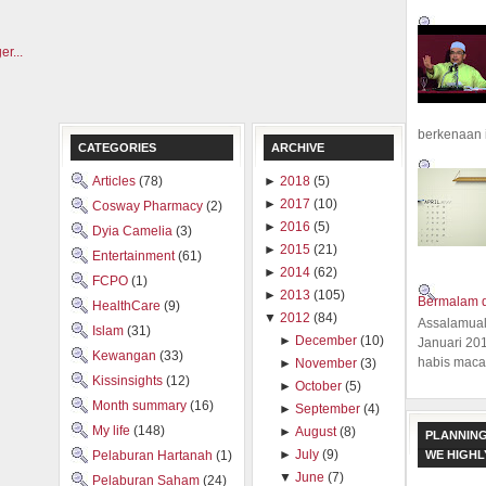
berkenaan 
CATEGORIES
ARCHIVE
Articles
(78)
►
2018
(5)
►
2017
(10)
Cosway Pharmacy
(2)
►
2016
(5)
Dyia Camelia
(3)
►
2015
(21)
Entertainment
(61)
►
2014
(62)
FCPO
(1)
►
2013
(105)
Bermalam d
HealthCare
(9)
▼
2012
(84)
Assalamual
Islam
(31)
►
December
(10)
Januari 20
Kewangan
(33)
habis macam
►
November
(3)
Kissinsights
(12)
►
October
(5)
Month summary
(16)
►
September
(4)
My life
(148)
►
August
(8)
PLANNING
►
July
(9)
WE HIGH
Pelaburan Hartanah
(1)
▼
June
(7)
Pelaburan Saham
(24)