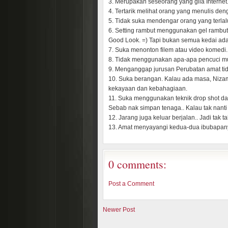
3. Merupakan seseorang yang gila Internet.
4. Tertarik melihat orang yang menulis de
5. Tidak suka mendengar orang yang terla
6. Setting rambut menggunakan gel rambut
Good Look. =) Tapi bukan semua kedai ada j
7. Suka menonton filem atau video komedi..
8. Tidak menggunakan apa-apa pencuci muk
9. Menganggap jurusan Perubatan amat tid
10. Suka berangan. Kalau ada masa, Niza
kekayaan dan kebahagiaan.
11. Suka menggunakan teknik drop shot da
Sebab nak simpan tenaga.. Kalau tak nanti t
12. Jarang juga keluar berjalan.. Jadi tak 
13. Amat menyayangi kedua-dua ibubapany
0 comments:
Post a Comment
Newer Post