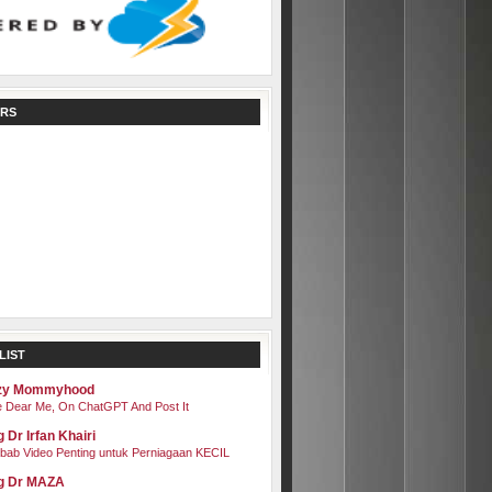
RS
LIST
zy Mommyhood
 Dear Me, On ChatGPT And Post It
 Dr Irfan Khairi
bab Video Penting untuk Perniagaan KECIL
g Dr MAZA