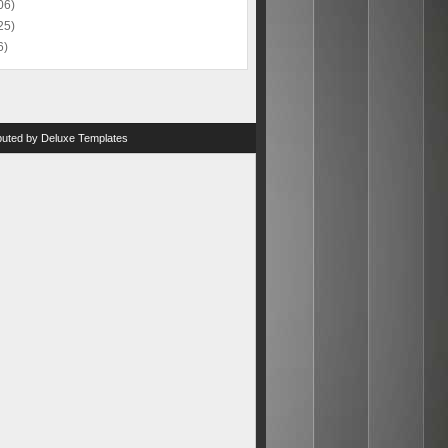
06)
25)
6)
ibuted by
Deluxe Templates