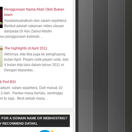
Penggunaan Nama Allah Oleh Bukan
Islam
Assalamualaikum dan salam sejahtera.
Berikut adalah rakaman video ulasan
daripada Dr Asri Zainul Abidin
isu penggunaan kalimah ...
The highlights of April 2011
Akhirnya, kita tiba juga ke penghujung
bulan April. Pejam celik pejam celik, dah
4 bulan kita lalui dalam tahun 2011 ni.
Dengan kepantas...
i Port BSI
aikum, salam sejahtera. Dah masuk 10
13 dah.. Pantas masa berlalu, seminggu
 tu saja.. Best sebab masa ...
 FOR A DOMAIN NAME OR WEBHOSTING?
LY RECOMMEND DATAKL