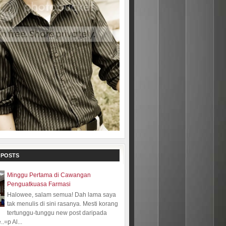
 POSTS
Minggu Pertama di Cawangan
Penguatkuasa Farmasi
Halowee, salam semua! Dah lama saya
tak menulis di sini rasanya. Mesti korang
tertunggu-tunggu new post daripada
.=p Al...