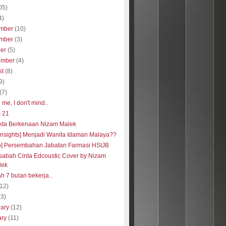
05)
4)
mber
(10)
mber
(3)
ber
(5)
ember
(4)
st
(8)
9)
(7)
me, I don't mind..
s 21
kta Berkenaan Nizam Malek
insights] Menjadi Wanita Idaman Malaya??
o] Persembahan Jabatan Farmasi HSIJB
abah Cinta Edcoustic Cover by Nizam
lek
h 7 bulan bekerja..
(12)
(3)
uary
(12)
ary
(11)