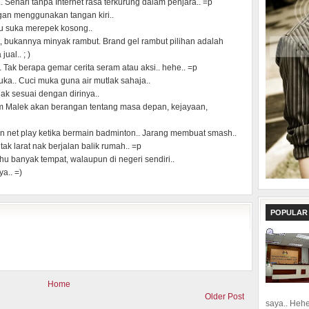
. Sehari tanpa Internet rasa terkurung dalam penjara.. =p
ngan menggunakan tangan kiri..
lu suka merepek kosong..
, bukannya minyak rambut. Brand gel rambut pilihan adalah
ual.. ; )
 Tak berapa gemar cerita seram atau aksi.. hehe.. =p
a.. Cuci muka guna air mutlak sahaja..
ak sesuai dengan dirinya..
m Malek akan berangan tentang masa depan, kejayaan,
n net play ketika bermain badminton.. Jarang membuat smash..
ak larat nak berjalan balik rumah.. =p
tahu banyak tempat, walaupun di negeri sendiri..
a.. =)
POPULAR
Home
Older Post
saya.. Hehe.