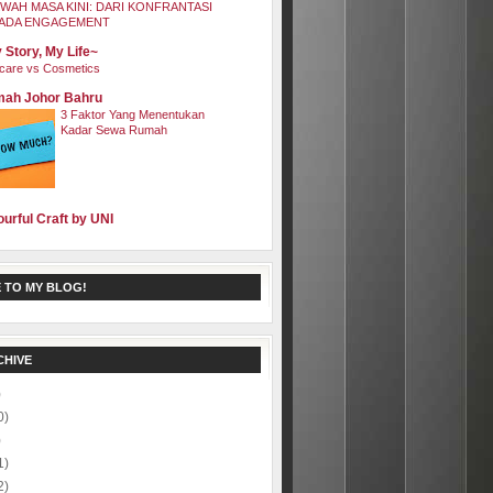
WAH MASA KINI: DARI KONFRANTASI
ADA ENGAGEMENT
 Story, My Life~
care vs Cosmetics
ah Johor Bahru
3 Faktor Yang Menentukan
Kadar Sewa Rumah
ourful Craft by UNI
 TO MY BLOG!
CHIVE
)
0)
)
1)
2)