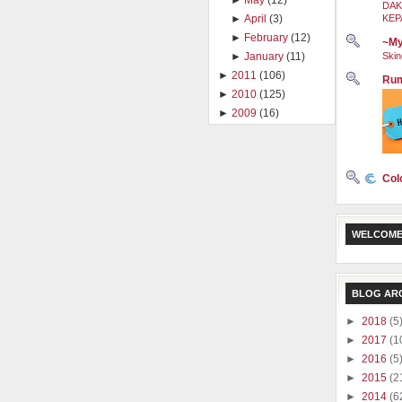
►
May
(12)
DAK
KEP
►
April
(3)
►
February
(12)
~My
Skin
►
January
(11)
►
2011
(106)
Rum
►
2010
(125)
►
2009
(16)
Col
WELCOME
BLOG AR
►
2018
(5
►
2017
(1
►
2016
(5
►
2015
(2
►
2014
(6