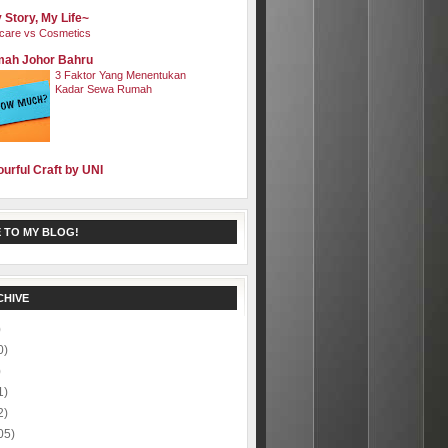
 Story, My Life~
care vs Cosmetics
ah Johor Bahru
3 Faktor Yang Menentukan
Kadar Sewa Rumah
ourful Craft by UNI
 TO MY BLOG!
CHIVE
)
0)
)
1)
2)
05)