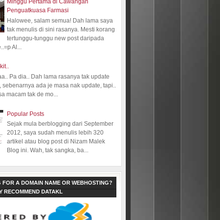
Minggu Pertama di Cawangan
Penguatkuasa Farmasi
Halowee, salam semua! Dah lama saya
tak menulis di sini rasanya. Mesti korang
tertunggu-tunggu new post daripada
.=p Al...
kit..
aa.. Pa dia.. Dah lama rasanya tak update
 sebenarnya ada je masa nak update, tapi..
sa macam tak de mo...
Popular Posts
Sejak mula berblogging dari September
2012, saya sudah menulis lebih 320
artikel atau blog post di Nizam Malek
Blog ini. Wah, tak sangka, ba...
 FOR A DOMAIN NAME OR WEBHOSTING?
LY RECOMMEND DATAKL