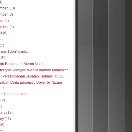
4)
mber
(10)
mber
(3)
ber
(5)
ember
(4)
st
(8)
9)
(7)
me, I don't mind..
s 21
kta Berkenaan Nizam Malek
insights] Menjadi Wanita Idaman Malaya??
o] Persembahan Jabatan Farmasi HSIJB
abah Cinta Edcoustic Cover by Nizam
lek
h 7 bulan bekerja..
(12)
(3)
uary
(12)
ary
(11)
06)
25)