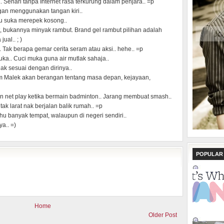
. Sehari tanpa Internet rasa terkurung dalam penjara.. =p
ngan menggunakan tangan kiri..
lu suka merepek kosong..
, bukannya minyak rambut. Brand gel rambut pilihan adalah
ual.. ; )
 Tak berapa gemar cerita seram atau aksi.. hehe.. =p
a.. Cuci muka guna air mutlak sahaja..
ak sesuai dengan dirinya..
m Malek akan berangan tentang masa depan, kejayaan,
n net play ketika bermain badminton.. Jarang membuat smash..
ak larat nak berjalan balik rumah.. =p
tahu banyak tempat, walaupun di negeri sendiri..
a.. =)
POPULAR
Home
Older Post