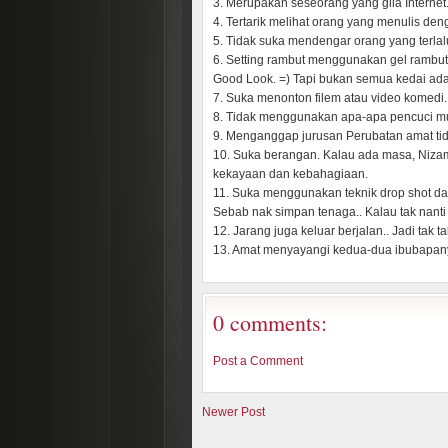
3. Merupakan seseorang yang gila Internet.
4. Tertarik melihat orang yang menulis de
5. Tidak suka mendengar orang yang terla
6. Setting rambut menggunakan gel rambut
Good Look. =) Tapi bukan semua kedai ada j
7. Suka menonton filem atau video komedi..
8. Tidak menggunakan apa-apa pencuci muk
9. Menganggap jurusan Perubatan amat tid
10. Suka berangan. Kalau ada masa, Niza
kekayaan dan kebahagiaan.
11. Suka menggunakan teknik drop shot da
Sebab nak simpan tenaga.. Kalau tak nanti t
12. Jarang juga keluar berjalan.. Jadi tak 
13. Amat menyayangi kedua-dua ibubapany
0 comments:
Post a Comment
Newer Post