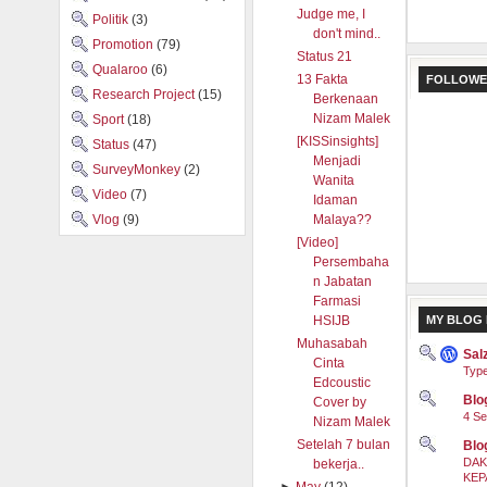
Judge me, I
Politik
(3)
don't mind..
Promotion
(79)
Status 21
Qualaroo
(6)
13 Fakta
FOLLOWE
Research Project
(15)
Berkenaan
Nizam Malek
Sport
(18)
[KISSinsights]
Status
(47)
Menjadi
SurveyMonkey
(2)
Wanita
Video
(7)
Idaman
Vlog
(9)
Malaya??
[Video]
Persembaha
n Jabatan
Farmasi
HSIJB
MY BLOG 
Muhasabah
Sal
Cinta
Type
Edcoustic
Blog
Cover by
4 Se
Nizam Malek
Setelah 7 bulan
Blo
DAK
bekerja..
KEP