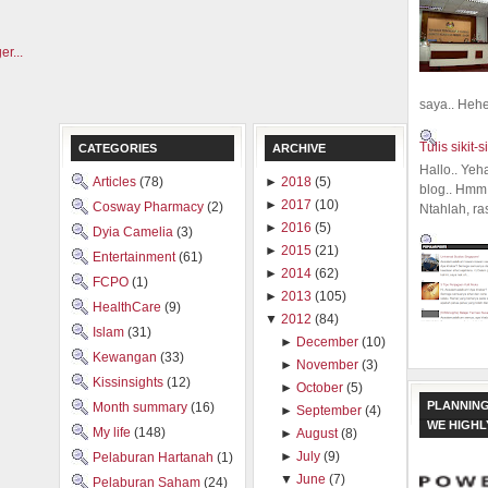
saya.. Hehe.
Tulis sikit-si
CATEGORIES
ARCHIVE
Hallo.. Yeh
Articles
(78)
►
2018
(5)
blog.. Hmm,
►
2017
(10)
Cosway Pharmacy
(2)
Ntahlah, ra
►
2016
(5)
Dyia Camelia
(3)
►
2015
(21)
Entertainment
(61)
►
2014
(62)
FCPO
(1)
►
2013
(105)
HealthCare
(9)
▼
2012
(84)
Islam
(31)
►
December
(10)
Kewangan
(33)
►
November
(3)
Kissinsights
(12)
►
October
(5)
PLANNING
Month summary
(16)
►
September
(4)
WE HIGH
My life
(148)
►
August
(8)
►
July
(9)
Pelaburan Hartanah
(1)
▼
June
(7)
Pelaburan Saham
(24)