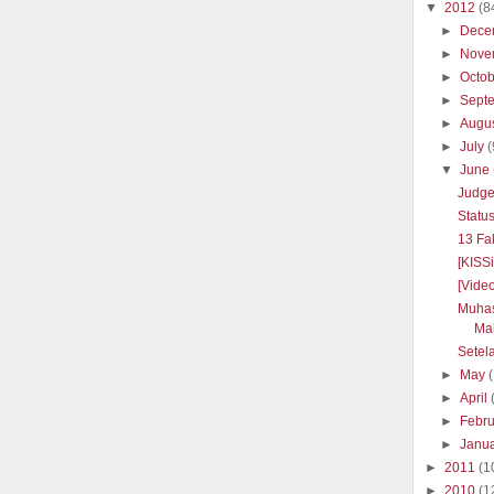
▼
2012
(8
►
Dece
►
Nove
►
Octo
►
Sept
►
Augu
►
July
(
▼
June
Judge 
Statu
13 Fa
[KISS
[Vide
Muhas
Ma
Setela
►
May
►
April
►
Febr
►
Janu
►
2011
(1
►
2010
(1