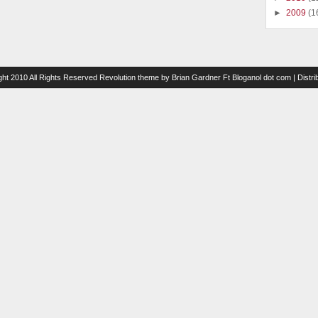
►
2009
(1
ght 2010 All Rights Reserved
Revolution theme
by
Brian Gardner
Ft
Bloganol dot com
| Distr