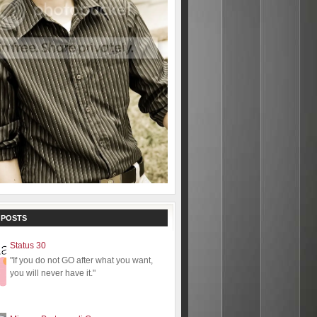
 POSTS
Status 30
"If you do not GO after what you want,
you will never have it."