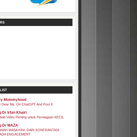
RS
LIST
zy Mommyhood
 Dear Me, On ChatGPT And Post It
 Dr Irfan Khairi
bab Video Penting untuk Perniagaan KECIL
g Dr MAZA
WAH MASA KINI: DARI KONFRANTASI
ADA ENGAGEMENT