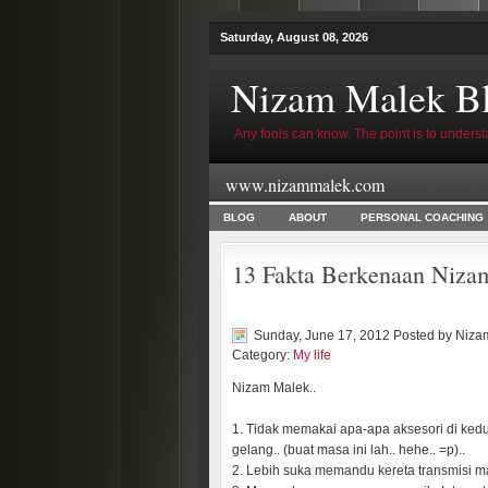
Saturday, August 08, 2026
Nizam Malek B
Any fools can know. The point is to underst
www.nizammalek.com
BLOG
ABOUT
PERSONAL COACHING
13 Fakta Berkenaan Niza
Sunday, June 17, 2012 Posted by
Niza
Category:
My life
Nizam Malek..
1. Tidak memakai apa-apa aksesori di kedu
gelang.. (buat masa ini lah.. hehe.. =p)..
2. Lebih suka memandu kereta transmisi m