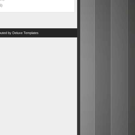
6)
ibuted by
Deluxe Templates