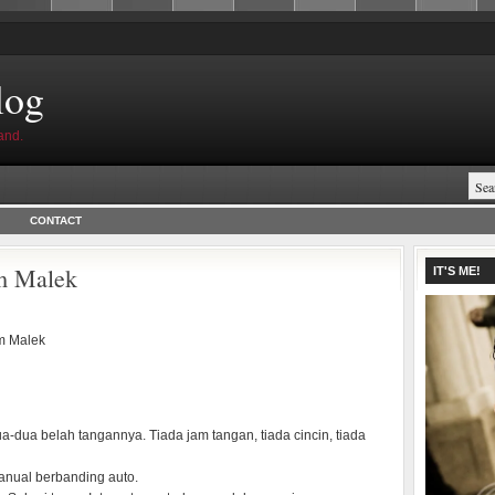
log
and.
CONTACT
m Malek
IT'S ME!
m Malek
a-dua belah tangannya. Tiada jam tangan, tiada cincin, tiada
anual berbanding auto.