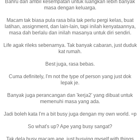
Bahru dan ambil kesempatan untuk luangkan lebih banyak
masa dengan keluarga.
Macam tak biasa pula rasa bila tak perlu pergi kelas, buat
latihan, assignment, dan lain-lain, tapi inilah kenyataannya,
masa dah berlalu dan inilah masanya untuk diri sendiri.
Life agak rileks sebenarnya. Tak banyak cabaran, just duduk
kat rumah.
Best juga, rasa bebas.
Cuma definitely, I'm not the type of person yang just dok
lepak je.
Banyak juga perancangan dan 'kerja2' yang dibuat untuk
memenuhi masa yang ada.
Jadi boleh kata I'm a bit busy juga dengan my own world. =p
So what's up? Ape yang busy sangat?
Tak dela busy macam ape, just busying myself with things