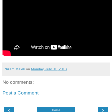
Nizam Malek
on
Monday, July 01, 2013
No comments:
Post a Comment
‹
›
Home