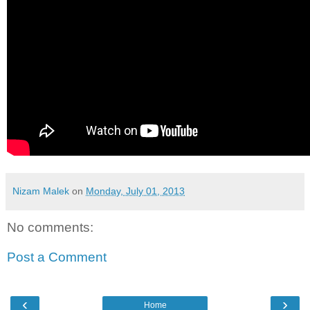
Nizam Malek
on
Monday, July 01, 2013
No comments:
Post a Comment
‹
›
Home