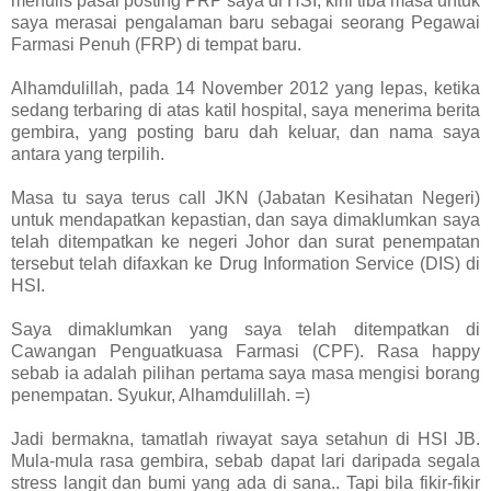
menulis pasal posting PRP saya di HSI, kini tiba masa untuk
saya merasai pengalaman baru sebagai seorang Pegawai
Farmasi Penuh (FRP) di tempat baru.
Alhamdulillah, pada 14 November 2012 yang lepas, ketika
sedang terbaring di atas katil hospital, saya menerima berita
gembira, yang posting baru dah keluar, dan nama saya
antara yang terpilih.
Masa tu saya terus call JKN (Jabatan Kesihatan Negeri)
untuk mendapatkan kepastian, dan saya dimaklumkan saya
telah ditempatkan ke negeri Johor dan surat penempatan
tersebut telah difaxkan ke Drug Information Service (DIS) di
HSI.
Saya dimaklumkan yang saya telah ditempatkan di
Cawangan Penguatkuasa Farmasi (CPF). Rasa happy
sebab ia adalah pilihan pertama saya masa mengisi borang
penempatan. Syukur, Alhamdulillah. =)
Jadi bermakna, tamatlah riwayat saya setahun di HSI JB.
Mula-mula rasa gembira, sebab dapat lari daripada segala
stress langit dan bumi yang ada di sana.. Tapi bila fikir-fikir