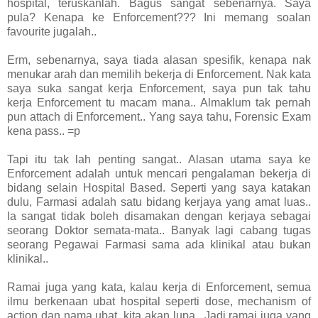
hospital, teruskanlah. Bagus sangat sebenarnya. Saya
pula? Kenapa ke Enforcement??? Ini memang soalan
favourite jugalah..
Erm, sebenarnya, saya tiada alasan spesifik, kenapa nak
menukar arah dan memilih bekerja di Enforcement. Nak kata
saya suka sangat kerja Enforcement, saya pun tak tahu
kerja Enforcement tu macam mana.. Almaklum tak pernah
pun attach di Enforcement.. Yang saya tahu, Forensic Exam
kena pass.. =p
Tapi itu tak lah penting sangat.. Alasan utama saya ke
Enforcement adalah untuk mencari pengalaman bekerja di
bidang selain Hospital Based. Seperti yang saya katakan
dulu, Farmasi adalah satu bidang kerjaya yang amat luas..
Ia sangat tidak boleh disamakan dengan kerjaya sebagai
seorang Doktor semata-mata.. Banyak lagi cabang tugas
seorang Pegawai Farmasi sama ada klinikal atau bukan
klinikal..
Ramai juga yang kata, kalau kerja di Enforcement, semua
ilmu berkenaan ubat hospital seperti dose, mechanism of
action dan nama ubat, kita akan lupa.. Jadi ramai juga yang