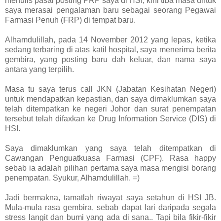
menulis pasal posting PRP saya di HSI, kini tiba masa untuk
saya merasai pengalaman baru sebagai seorang Pegawai
Farmasi Penuh (FRP) di tempat baru.
Alhamdulillah, pada 14 November 2012 yang lepas, ketika
sedang terbaring di atas katil hospital, saya menerima berita
gembira, yang posting baru dah keluar, dan nama saya
antara yang terpilih.
Masa tu saya terus call JKN (Jabatan Kesihatan Negeri)
untuk mendapatkan kepastian, dan saya dimaklumkan saya
telah ditempatkan ke negeri Johor dan surat penempatan
tersebut telah difaxkan ke Drug Information Service (DIS) di
HSI.
Saya dimaklumkan yang saya telah ditempatkan di
Cawangan Penguatkuasa Farmasi (CPF). Rasa happy
sebab ia adalah pilihan pertama saya masa mengisi borang
penempatan. Syukur, Alhamdulillah. =)
Jadi bermakna, tamatlah riwayat saya setahun di HSI JB.
Mula-mula rasa gembira, sebab dapat lari daripada segala
stress langit dan bumi yang ada di sana.. Tapi bila fikir-fikir