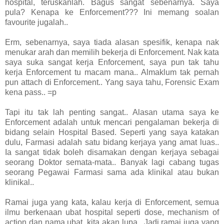
hospital, teruskanlah. Bagus sangat sebenarnya. Saya
pula? Kenapa ke Enforcement??? Ini memang soalan
favourite jugalah..
Erm, sebenarnya, saya tiada alasan spesifik, kenapa nak
menukar arah dan memilih bekerja di Enforcement. Nak kata
saya suka sangat kerja Enforcement, saya pun tak tahu
kerja Enforcement tu macam mana.. Almaklum tak pernah
pun attach di Enforcement.. Yang saya tahu, Forensic Exam
kena pass.. =p
Tapi itu tak lah penting sangat.. Alasan utama saya ke
Enforcement adalah untuk mencari pengalaman bekerja di
bidang selain Hospital Based. Seperti yang saya katakan
dulu, Farmasi adalah satu bidang kerjaya yang amat luas..
Ia sangat tidak boleh disamakan dengan kerjaya sebagai
seorang Doktor semata-mata.. Banyak lagi cabang tugas
seorang Pegawai Farmasi sama ada klinikal atau bukan
klinikal..
Ramai juga yang kata, kalau kerja di Enforcement, semua
ilmu berkenaan ubat hospital seperti dose, mechanism of
action dan nama ubat, kita akan lupa.. Jadi ramai juga yang