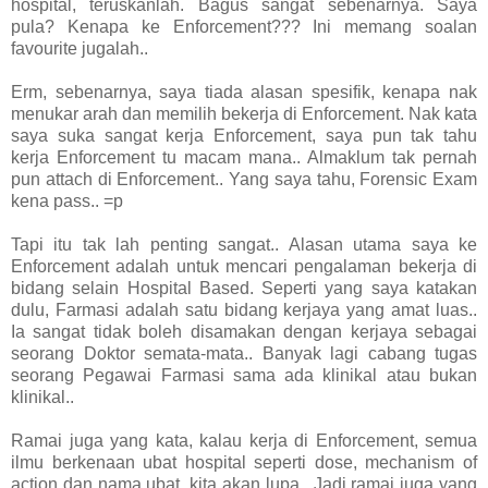
hospital, teruskanlah. Bagus sangat sebenarnya. Saya
pula? Kenapa ke Enforcement??? Ini memang soalan
favourite jugalah..
Erm, sebenarnya, saya tiada alasan spesifik, kenapa nak
menukar arah dan memilih bekerja di Enforcement. Nak kata
saya suka sangat kerja Enforcement, saya pun tak tahu
kerja Enforcement tu macam mana.. Almaklum tak pernah
pun attach di Enforcement.. Yang saya tahu, Forensic Exam
kena pass.. =p
Tapi itu tak lah penting sangat.. Alasan utama saya ke
Enforcement adalah untuk mencari pengalaman bekerja di
bidang selain Hospital Based. Seperti yang saya katakan
dulu, Farmasi adalah satu bidang kerjaya yang amat luas..
Ia sangat tidak boleh disamakan dengan kerjaya sebagai
seorang Doktor semata-mata.. Banyak lagi cabang tugas
seorang Pegawai Farmasi sama ada klinikal atau bukan
klinikal..
Ramai juga yang kata, kalau kerja di Enforcement, semua
ilmu berkenaan ubat hospital seperti dose, mechanism of
action dan nama ubat, kita akan lupa.. Jadi ramai juga yang