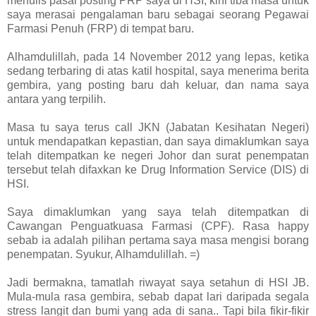
menulis pasal posting PRP saya di HSI, kini tiba masa untuk
saya merasai pengalaman baru sebagai seorang Pegawai
Farmasi Penuh (FRP) di tempat baru.
Alhamdulillah, pada 14 November 2012 yang lepas, ketika
sedang terbaring di atas katil hospital, saya menerima berita
gembira, yang posting baru dah keluar, dan nama saya
antara yang terpilih.
Masa tu saya terus call JKN (Jabatan Kesihatan Negeri)
untuk mendapatkan kepastian, dan saya dimaklumkan saya
telah ditempatkan ke negeri Johor dan surat penempatan
tersebut telah difaxkan ke Drug Information Service (DIS) di
HSI.
Saya dimaklumkan yang saya telah ditempatkan di
Cawangan Penguatkuasa Farmasi (CPF). Rasa happy
sebab ia adalah pilihan pertama saya masa mengisi borang
penempatan. Syukur, Alhamdulillah. =)
Jadi bermakna, tamatlah riwayat saya setahun di HSI JB.
Mula-mula rasa gembira, sebab dapat lari daripada segala
stress langit dan bumi yang ada di sana.. Tapi bila fikir-fikir