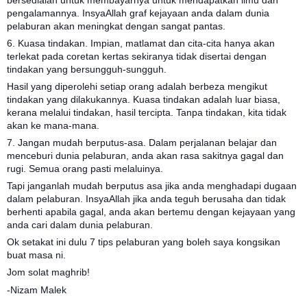
bersedialah untuk membayarnya untuk mendapatkan ilmu dan
pengalamannya. InsyaAllah graf kejayaan anda dalam dunia
pelaburan akan meningkat dengan sangat pantas.
6. Kuasa tindakan. Impian, matlamat dan cita-cita hanya akan
terlekat pada coretan kertas sekiranya tidak disertai dengan
tindakan yang bersungguh-sungguh.
Hasil yang diperolehi setiap orang adalah berbeza mengikut
tindakan yang dilakukannya. Kuasa tindakan adalah luar biasa,
kerana melalui tindakan, hasil tercipta. Tanpa tindakan, kita tidak
akan ke mana-mana.
7. Jangan mudah berputus-asa. Dalam perjalanan belajar dan
menceburi dunia pelaburan, anda akan rasa sakitnya gagal dan
rugi. Semua orang pasti melaluinya.
Tapi janganlah mudah berputus asa jika anda menghadapi dugaan
dalam pelaburan. InsyaAllah jika anda teguh berusaha dan tidak
berhenti apabila gagal, anda akan bertemu dengan kejayaan yang
anda cari dalam dunia pelaburan.
Ok setakat ini dulu 7 tips pelaburan yang boleh saya kongsikan
buat masa ni.
Jom solat maghrib!
-Nizam Malek