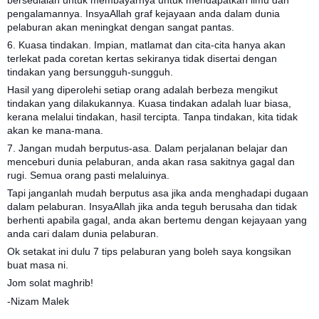
bersedialah untuk membayarnya untuk mendapatkan ilmu dan
pengalamannya. InsyaAllah graf kejayaan anda dalam dunia
pelaburan akan meningkat dengan sangat pantas.
6. Kuasa tindakan. Impian, matlamat dan cita-cita hanya akan
terlekat pada coretan kertas sekiranya tidak disertai dengan
tindakan yang bersungguh-sungguh.
Hasil yang diperolehi setiap orang adalah berbeza mengikut
tindakan yang dilakukannya. Kuasa tindakan adalah luar biasa,
kerana melalui tindakan, hasil tercipta. Tanpa tindakan, kita tidak
akan ke mana-mana.
7. Jangan mudah berputus-asa. Dalam perjalanan belajar dan
menceburi dunia pelaburan, anda akan rasa sakitnya gagal dan
rugi. Semua orang pasti melaluinya.
Tapi janganlah mudah berputus asa jika anda menghadapi dugaan
dalam pelaburan. InsyaAllah jika anda teguh berusaha dan tidak
berhenti apabila gagal, anda akan bertemu dengan kejayaan yang
anda cari dalam dunia pelaburan.
Ok setakat ini dulu 7 tips pelaburan yang boleh saya kongsikan
buat masa ni.
Jom solat maghrib!
-Nizam Malek