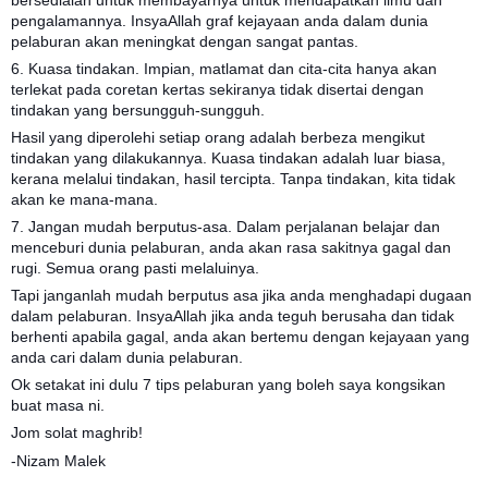
bersedialah untuk membayarnya untuk mendapatkan ilmu dan
pengalamannya. InsyaAllah graf kejayaan anda dalam dunia
pelaburan akan meningkat dengan sangat pantas.
6. Kuasa tindakan. Impian, matlamat dan cita-cita hanya akan
terlekat pada coretan kertas sekiranya tidak disertai dengan
tindakan yang bersungguh-sungguh.
Hasil yang diperolehi setiap orang adalah berbeza mengikut
tindakan yang dilakukannya. Kuasa tindakan adalah luar biasa,
kerana melalui tindakan, hasil tercipta. Tanpa tindakan, kita tidak
akan ke mana-mana.
7. Jangan mudah berputus-asa. Dalam perjalanan belajar dan
menceburi dunia pelaburan, anda akan rasa sakitnya gagal dan
rugi. Semua orang pasti melaluinya.
Tapi janganlah mudah berputus asa jika anda menghadapi dugaan
dalam pelaburan. InsyaAllah jika anda teguh berusaha dan tidak
berhenti apabila gagal, anda akan bertemu dengan kejayaan yang
anda cari dalam dunia pelaburan.
Ok setakat ini dulu 7 tips pelaburan yang boleh saya kongsikan
buat masa ni.
Jom solat maghrib!
-Nizam Malek