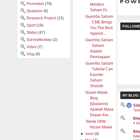
Promotion
(79)
Melabur
Saham Di...
Qualaroo
(6)
Guerrilla Saham
Research Project
(15)
: CME Brings
Sport
(18)
FOLLOWE
You The Best
Status
(47)
Against ...
SurveyMonkey
(2)
Guerrilla Saham
: Saham
Video
(7)
Adalah
Vlog
(9)
Perniagaan
Guerrilla Saham
: Tutorial Cari
Kaunter
Saham
Shariah
Nizam Malek
MY BLOG 
Blog:
[Qualaroo]
Sal
Apakah Masa
Type
Depan Ker...
Blog
Teknik OPM
4 Se
Nizam Malek
Blo
►
June
(9)
DAK