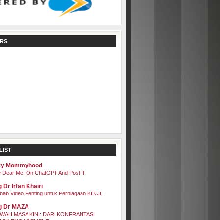
RS
LIST
zy Mommyhood
 Dear Me, On ChatGPT And Post It
 Dr Irfan Khairi
bab Video Penting untuk Perniagaan KECIL
g Dr MAZA
WAH MASA KINI: DARI KONFRANTASI