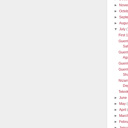
►
Nove
►
Octo
►
Sept
►
Augu
▼
July
(
First
Guerr
Sah
Guerr
Aga
Guerr
Guerr
Sh
Nizam
Dep
Tekni
►
June
►
May
►
April
►
Marc
►
Febr
►
Janu