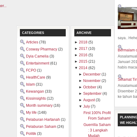
CATEGORIES
ARCHIVE
saya.. Hehe.
Articles
(78)
►
2018
(5)
►
2017
(10)
Cosway Pharmacy
(2)
Bermalam d
►
2016
(5)
Dyia Camelia
(3)
Assalamual
►
2015
(21)
Januari 20
Entertainment
(61)
habis macam
▼
2014
(62)
FCPO
(1)
►
December
(1)
HealthCare
(9)
Selamat Ti
►
November
(2)
Islam
(31)
Assalamual
►
October
(4)
Disember 20
Kewangan
(33)
►
September
(4)
ke tahun ba
Kissinsights
(12)
►
August
(3)
Month summary
(16)
▼
July
(7)
My life
(148)
First 100% Profit
PLANNING
From Saham!
Pelaburan Hartanah
(1)
WE HIGH
Guerrilla Saham
Pelaburan Saham
(24)
: 3 Langkah
Politik
(3)
Mudah