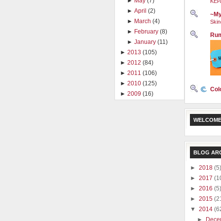
►
May
(7)
KEP
►
April
(2)
~My
►
March
(4)
Skin
►
February
(8)
Rum
►
January
(11)
►
2013
(105)
►
2012
(84)
►
2011
(106)
►
2010
(125)
Col
►
2009
(16)
WELCOME
BLOG AR
►
2018
(5
►
2017
(1
►
2016
(5
►
2015
(2
▼
2014
(6
►
Dece