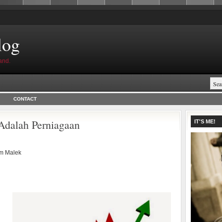
log
and.
CONTACT
Adalah Perniagaan
IT'S ME!
m Malek
n