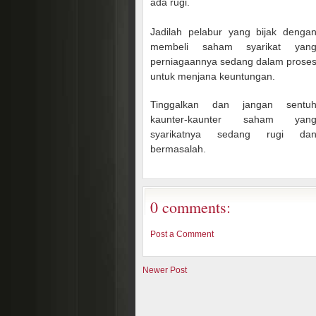
ada rugi.
Jadilah pelabur yang bijak denga
membeli saham sy
arikat yan
perniagaannya sedang dalam prose
untuk menjana keuntungan.
Tinggalkan dan jangan sentu
kaunter-kaunter saham yan
syarikatnya sedang rugi da
bermasalah.
0 comments:
Post a Comment
Newer Post