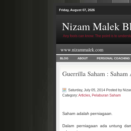
Friday, August 07, 2026
Nizam Malek B
Any fools can know. The point is to underst
www.nizammalek.com
BLOG
ABOUT
PERSONAL COACHING
Guerrilla Saham : Saham 
Saturday, July 05, 2014 Posted by
Niza
Category:
Articles
,
Pelaburan Saham
Saham adalah perniagaan.
Dalam perniagaan ada untung da