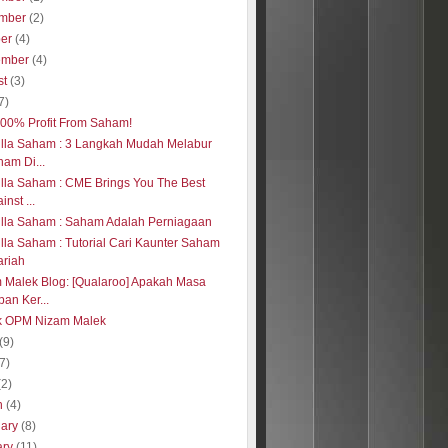
mber
(2)
ber
(4)
ember
(4)
st
(3)
7)
 100% Profit From Saham!
illa Saham : 3 Langkah Mudah Melabur
am Di...
illa Saham : CME Brings You The Best
inst ...
illa Saham : Saham Adalah Perniagaan
illa Saham : Tutorial Cari Kaunter Saham
ariah
 Malek Blog: [Qualaroo] Apakah Masa
an Ker...
k OPM Nizam Malek
(9)
(7)
(2)
h
(4)
uary
(8)
ary
(11)