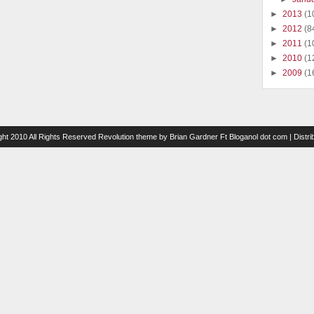
►
2013
(1
►
2012
(8
►
2011
(1
►
2010
(1
►
2009
(1
ght 2010 All Rights Reserved
Revolution theme
by
Brian Gardner
Ft
Bloganol dot com
| Distr