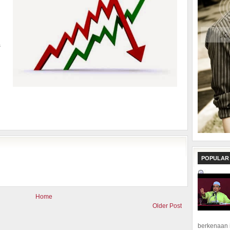
n
g
s
h
g
n
POPULAR
Home
Older Post
berkenaan 