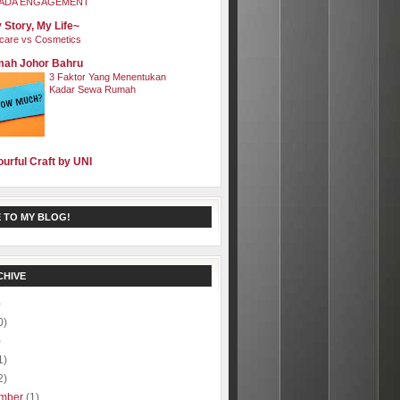
ADA ENGAGEMENT
 Story, My Life~
care vs Cosmetics
ah Johor Bahru
3 Faktor Yang Menentukan
Kadar Sewa Rumah
ourful Craft by UNI
 TO MY BLOG!
CHIVE
)
0)
)
1)
2)
mber
(1)