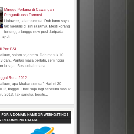
Minggu Pertama di Cawangan
Penguatkuasa Farmasi
Halowee, salam semua! Dah lama saya
tak menulis di sini rasanya. Mesti korang
tertunggu-tunggu new post daripada
.=p Al...
i Port BSI
aikum, salam sejahtera. Dah masuk 10
13 dah.. Pantas masa berlalu, seminggu
 tu saja.. Best sebab masa ...
nggal Rona 2012
aikum, apa khabar semua? Hari ni 30
12, tinggal 1 hari saja lagi sebelum masuk
ru 2013. Tak sangka, begitu...
 FOR A DOMAIN NAME OR WEBHOSTING?
LY RECOMMEND DATAKL