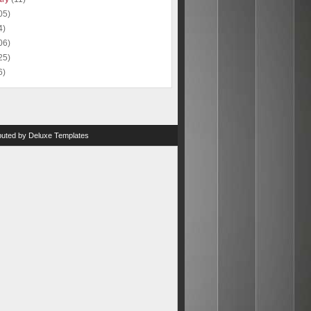
05)
4)
06)
25)
6)
ibuted by
Deluxe Templates