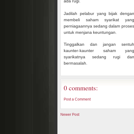
ada rugi.
Jadilah pelabur yang bijak denga
membeli saham sy
arikat yan
perniagaannya sedang dalam prose
untuk menjana keuntungan.
Tinggalkan dan jangan sentu
kaunter-kaunter saham yan
syarikatnya sedang rugi da
bermasalah.
0 comments:
Post a Comment
Newer Post