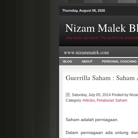
Thursday, August 06, 2026
Nizam Malek B
Any fools can know. The point is to underst
www.nizammalek.com
BLOG
ABOUT
PERSONAL COACHING
Guerrilla Saham : Saham 
Saturday, July 05, 2014 Posted by
Niza
Category:
Articles
,
Pelaburan Saham
Saham adalah perniagaan.
Dalam perniagaan ada untung da