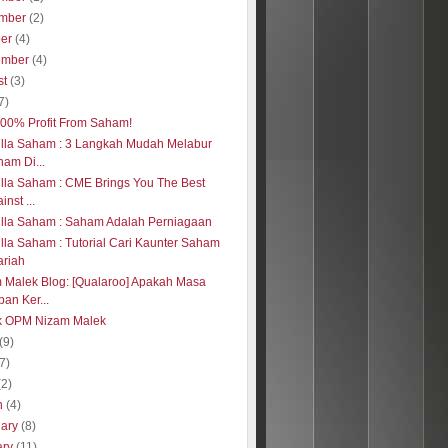
mber
(2)
ber
(4)
ember
(4)
st
(3)
7)
 100% Profit From Saham!
illa Saham : 3 Langkah Mudah Melabur
am Di...
illa Saham : CME Brings You The Best
inst ...
illa Saham : Saham Adalah Perniagaan
illa Saham : Tutorial Cari Kaunter Saham
ariah
 Malek Blog: [Qualaroo] Apakah Masa
an Ker...
k OPM Nizam Malek
(9)
(7)
(2)
h
(4)
uary
(8)
ary
(11)