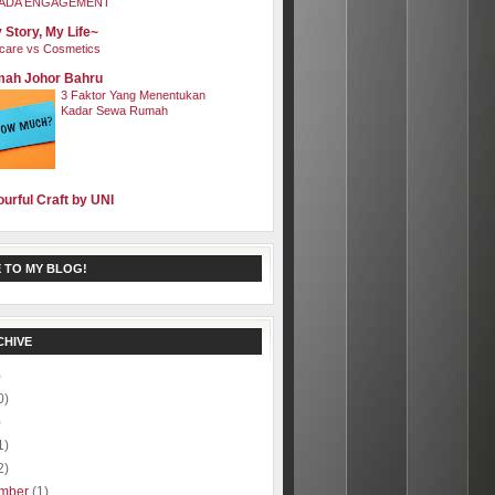
ADA ENGAGEMENT
 Story, My Life~
care vs Cosmetics
ah Johor Bahru
3 Faktor Yang Menentukan
Kadar Sewa Rumah
ourful Craft by UNI
 TO MY BLOG!
CHIVE
)
0)
)
1)
2)
mber
(1)