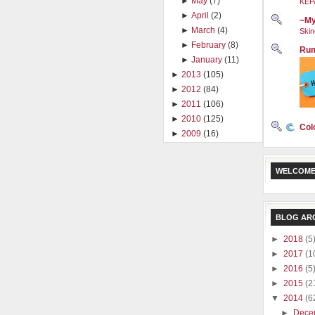
►
May
(7)
KEP
►
April
(2)
~My
►
March
(4)
Skin
►
February
(8)
Rum
►
January
(11)
►
2013
(105)
►
2012
(84)
►
2011
(106)
►
2010
(125)
Col
►
2009
(16)
WELCOME
BLOG AR
►
2018
(5
►
2017
(1
►
2016
(5
►
2015
(2
▼
2014
(6
►
Dece