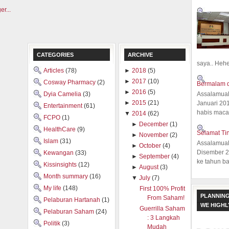
CATEGORIES
ARCHIVE
saya.. Hehe.
Articles
(78)
►
2018
(5)
►
2017
(10)
Cosway Pharmacy
(2)
Bermalam d
►
2016
(5)
Dyia Camelia
(3)
Assalamual
►
2015
(21)
Januari 20
Entertainment
(61)
habis macam
▼
2014
(62)
FCPO
(1)
►
December
(1)
HealthCare
(9)
Selamat Ti
►
November
(2)
Islam
(31)
Assalamual
►
October
(4)
Disember 20
Kewangan
(33)
►
September
(4)
ke tahun ba
Kissinsights
(12)
►
August
(3)
Month summary
(16)
▼
July
(7)
My life
(148)
First 100% Profit
PLANNING
From Saham!
Pelaburan Hartanah
(1)
WE HIGH
Guerrilla Saham
Pelaburan Saham
(24)
: 3 Langkah
Politik
(3)
Mudah