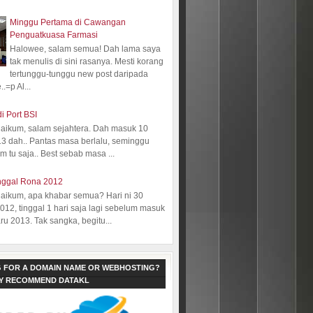
Minggu Pertama di Cawangan
Penguatkuasa Farmasi
Halowee, salam semua! Dah lama saya
tak menulis di sini rasanya. Mesti korang
tertunggu-tunggu new post daripada
.=p Al...
i Port BSI
aikum, salam sejahtera. Dah masuk 10
13 dah.. Pantas masa berlalu, seminggu
 tu saja.. Best sebab masa ...
nggal Rona 2012
aikum, apa khabar semua? Hari ni 30
12, tinggal 1 hari saja lagi sebelum masuk
ru 2013. Tak sangka, begitu...
 FOR A DOMAIN NAME OR WEBHOSTING?
LY RECOMMEND DATAKL