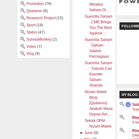
Promotion
(79)
Melabur
Saham Di...
Qualaroo
(6)
Guerrilla Saham
Research Project
(15)
: CME Brings
Sport
(18)
FOLLOWE
You The Best
Status
(47)
Against ...
SurveyMonkey
(2)
Guerrilla Saham
: Saham
Video
(7)
Adalah
Vlog
(9)
Perniagaan
Guerrilla Saham
: Tutorial Cari
Kaunter
Saham
Shariah
Nizam Malek
MY BLOG 
Blog:
[Qualaroo]
Sal
Apakah Masa
Type
Depan Ker...
Blog
Teknik OPM
4 Se
Nizam Malek
Blo
►
June
(9)
DAK