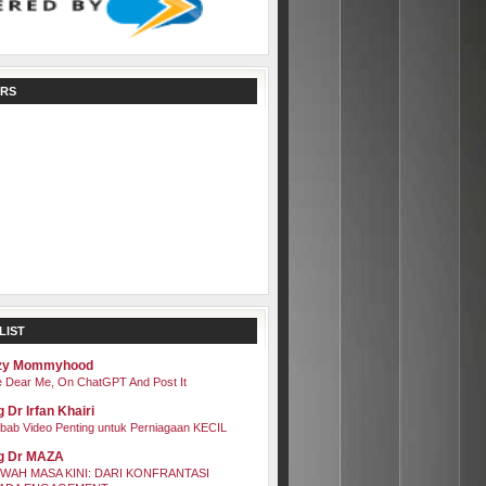
RS
LIST
zy Mommyhood
 Dear Me, On ChatGPT And Post It
 Dr Irfan Khairi
bab Video Penting untuk Perniagaan KECIL
g Dr MAZA
WAH MASA KINI: DARI KONFRANTASI