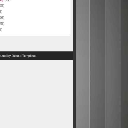
05)
4)
06)
25)
6)
ibuted by
Deluxe Templates