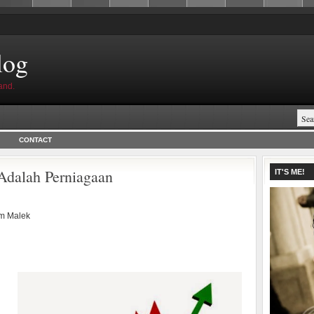
log
and.
CONTACT
Adalah Perniagaan
IT'S ME!
m Malek
n