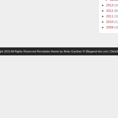
►
2013
(1
►
2012
(8
►
2011
(1
►
2010
(1
►
2009
(1
ght 2010 All Rights Reserved
Revolution theme
by
Brian Gardner
Ft
Bloganol dot com
| Distr