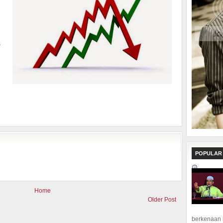
n
g
s
h
g
n
POPULAR
Home
Older Post
berkenaan 