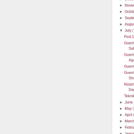
►
Nove
►
Octo
►
Sept
►
Augu
▼
July
(
First
Guerr
Sah
Guerr
Aga
Guerr
Guerr
Sh
Nizam
Dep
Tekni
►
June
►
May
►
April
►
Marc
►
Febr
►
Janu