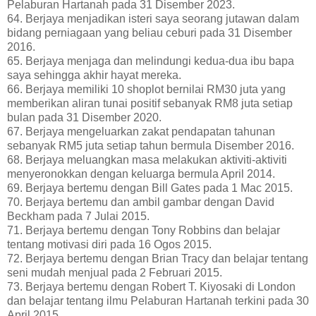
Pelaburan Hartanah pada 31 Disember 2023.
64. Berjaya menjadikan isteri saya seorang jutawan dalam
bidang perniagaan yang beliau ceburi pada 31 Disember
2016.
65. Berjaya menjaga dan melindungi kedua-dua ibu bapa
saya sehingga akhir hayat mereka.
66. Berjaya memiliki 10 shoplot bernilai RM30 juta yang
memberikan aliran tunai positif sebanyak RM8 juta setiap
bulan pada 31 Disember 2020.
67. Berjaya mengeluarkan zakat pendapatan tahunan
sebanyak RM5 juta setiap tahun bermula Disember 2016.
68. Berjaya meluangkan masa melakukan aktiviti-aktiviti
menyeronokkan dengan keluarga bermula April 2014.
69. Berjaya bertemu dengan Bill Gates pada 1 Mac 2015.
70. Berjaya bertemu dan ambil gambar dengan David
Beckham pada 7 Julai 2015.
71. Berjaya bertemu dengan Tony Robbins dan belajar
tentang motivasi diri pada 16 Ogos 2015.
72. Berjaya bertemu dengan Brian Tracy dan belajar tentang
seni mudah menjual pada 2 Februari 2015.
73. Berjaya bertemu dengan Robert T. Kiyosaki di London
dan belajar tentang ilmu Pelaburan Hartanah terkini pada 30
April 2015.