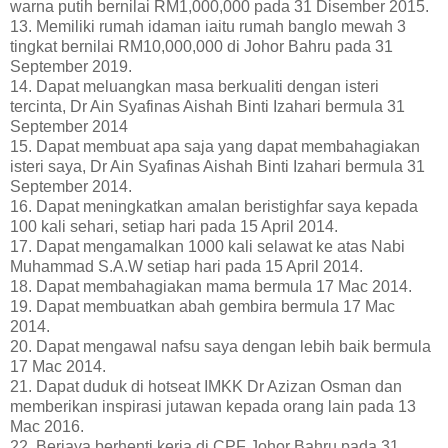
warna putih bernilai RM1,000,000 pada 31 Disember 2015.
13. Memiliki rumah idaman iaitu rumah banglo mewah 3
tingkat bernilai RM10,000,000 di Johor Bahru pada 31
September 2019.
14. Dapat meluangkan masa berkualiti dengan isteri
tercinta, Dr Ain Syafinas Aishah Binti Izahari bermula 31
September 2014
15. Dapat membuat apa saja yang dapat membahagiakan
isteri saya, Dr Ain Syafinas Aishah Binti Izahari bermula 31
September 2014.
16. Dapat meningkatkan amalan beristighfar saya kepada
100 kali sehari, setiap hari pada 15 April 2014.
17. Dapat mengamalkan 1000 kali selawat ke atas Nabi
Muhammad S.A.W setiap hari pada 15 April 2014.
18. Dapat membahagiakan mama bermula 17 Mac 2014.
19. Dapat membuatkan abah gembira bermula 17 Mac
2014.
20. Dapat mengawal nafsu saya dengan lebih baik bermula
17 Mac 2014.
21. Dapat duduk di hotseat IMKK Dr Azizan Osman dan
memberikan inspirasi jutawan kepada orang lain pada 13
Mac 2016.
22. Berjaya berhenti kerja di CPF Johor Bahru pada 31