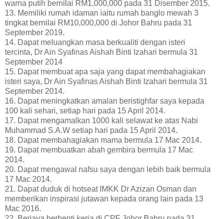
warna putih bernilai RM1,000,000 pada 31 Disember 2015.
13. Memiliki rumah idaman iaitu rumah banglo mewah 3
tingkat bernilai RM10,000,000 di Johor Bahru pada 31
September 2019.
14. Dapat meluangkan masa berkualiti dengan isteri
tercinta, Dr Ain Syafinas Aishah Binti Izahari bermula 31
September 2014
15. Dapat membuat apa saja yang dapat membahagiakan
isteri saya, Dr Ain Syafinas Aishah Binti Izahari bermula 31
September 2014.
16. Dapat meningkatkan amalan beristighfar saya kepada
100 kali sehari, setiap hari pada 15 April 2014.
17. Dapat mengamalkan 1000 kali selawat ke atas Nabi
Muhammad S.A.W setiap hari pada 15 April 2014.
18. Dapat membahagiakan mama bermula 17 Mac 2014.
19. Dapat membuatkan abah gembira bermula 17 Mac
2014.
20. Dapat mengawal nafsu saya dengan lebih baik bermula
17 Mac 2014.
21. Dapat duduk di hotseat IMKK Dr Azizan Osman dan
memberikan inspirasi jutawan kepada orang lain pada 13
Mac 2016.
22. Berjaya berhenti kerja di CPF Johor Bahru pada 31