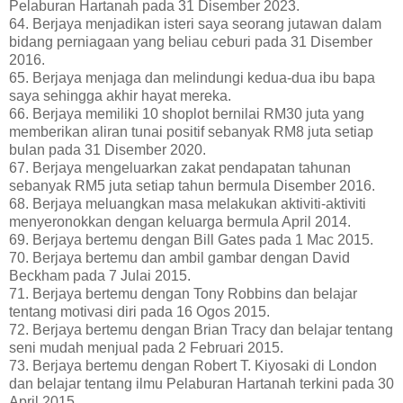
Pelaburan Hartanah pada 31 Disember 2023.
64. Berjaya menjadikan isteri saya seorang jutawan dalam
bidang perniagaan yang beliau ceburi pada 31 Disember
2016.
65. Berjaya menjaga dan melindungi kedua-dua ibu bapa
saya sehingga akhir hayat mereka.
66. Berjaya memiliki 10 shoplot bernilai RM30 juta yang
memberikan aliran tunai positif sebanyak RM8 juta setiap
bulan pada 31 Disember 2020.
67. Berjaya mengeluarkan zakat pendapatan tahunan
sebanyak RM5 juta setiap tahun bermula Disember 2016.
68. Berjaya meluangkan masa melakukan aktiviti-aktiviti
menyeronokkan dengan keluarga bermula April 2014.
69. Berjaya bertemu dengan Bill Gates pada 1 Mac 2015.
70. Berjaya bertemu dan ambil gambar dengan David
Beckham pada 7 Julai 2015.
71. Berjaya bertemu dengan Tony Robbins dan belajar
tentang motivasi diri pada 16 Ogos 2015.
72. Berjaya bertemu dengan Brian Tracy dan belajar tentang
seni mudah menjual pada 2 Februari 2015.
73. Berjaya bertemu dengan Robert T. Kiyosaki di London
dan belajar tentang ilmu Pelaburan Hartanah terkini pada 30
April 2015.