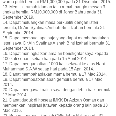
warna putih bernilai RM1,000,000 pada 31 Disember 2015.
13. Memiliki rumah idaman iaitu rumah banglo mewah 3
tingkat bernilai RM10,000,000 di Johor Bahru pada 31
September 2019.
14. Dapat meluangkan masa berkualiti dengan isteri
tercinta, Dr Ain Syafinas Aishah Binti Izahari bermula 31
September 2014
15. Dapat membuat apa saja yang dapat membahagiakan
isteri saya, Dr Ain Syafinas Aishah Binti Izahari bermula 31
September 2014.
16. Dapat meningkatkan amalan beristighfar saya kepada
100 kali sehari, setiap hari pada 15 April 2014.
17. Dapat mengamalkan 1000 kali selawat ke atas Nabi
Muhammad S.A.W setiap hari pada 15 April 2014.
18. Dapat membahagiakan mama bermula 17 Mac 2014.
19. Dapat membuatkan abah gembira bermula 17 Mac
2014.
20. Dapat mengawal nafsu saya dengan lebih baik bermula
17 Mac 2014.
21. Dapat duduk di hotseat IMKK Dr Azizan Osman dan
memberikan inspirasi jutawan kepada orang lain pada 13
Mac 2016.
22. Berjaya berhenti kerja di CPF Johor Bahru pada 31