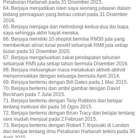
Pelaburan Hartanah pada 31 Disember 2023.
64. Berjaya menjadikan isteri saya seorang jutawan dalam
bidang perniagaan yang beliau ceburi pada 31 Disember
2016.
65. Berjaya menjaga dan melindungi kedua-dua ibu bapa
saya sehingga akhir hayat mereka.
66. Berjaya memiliki 10 shoplot bernilai RM30 juta yang
memberikan aliran tunai positif sebanyak RM8 juta setiap
bulan pada 31 Disember 2020.
67. Berjaya mengeluarkan zakat pendapatan tahunan
sebanyak RM5 juta setiap tahun bermula Disember 2016.
68. Berjaya meluangkan masa melakukan aktiviti-aktiviti
menyeronokkan dengan keluarga bermula April 2014.
69. Berjaya bertemu dengan Bill Gates pada 1 Mac 2015.
70. Berjaya bertemu dan ambil gambar dengan David
Beckham pada 7 Julai 2015.
71. Berjaya bertemu dengan Tony Robbins dan belajar
tentang motivasi diri pada 16 Ogos 2015.
72. Berjaya bertemu dengan Brian Tracy dan belajar tentang
seni mudah menjual pada 2 Februari 2015.
73. Berjaya bertemu dengan Robert T. Kiyosaki di London
dan belajar tentang ilmu Pelaburan Hartanah terkini pada 30
April 2015.