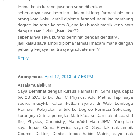
terima kasih kerana jawapan yang diberikan,,
sebenarnya saya berminat dalam bidang farmasi nie,,ada
orang kata kalau ambil diploma farmasi nanti kta sambung
degree kta terus ke sem 3,,and lau budak matrik kena start
dengan sem 1 dulu,,betul ker??
sebenarnya saya kurang berminat dengan dentistry,,
jadi kalau saya ambil diploma farmasi macam mana dengan
peluang kerjaya nanti saya graduate nie??
Reply
Anonymous
April 17, 2013 at 7:56 PM
Assalamualaikum..
Saya Berminat dengan kursus Farmasi ni. SPM saya dapat
6A 2B 2C.. B Bi, Bio. C Physics, Add Maths. Tapi saya
sedikit musykil. Kalau ikutkan syarat di Web Lembaga
Farmasi, Kelayakan untuk ke Degree Farmasi Sekurang-
kurangnya 3.5 Di peringkat Matrik/asasi. Dan nak at Least B
Bio, Physics, Chemistry, Math/Add Math SPM. Yang lain
saya lepas. Cuma Physics saya C. Saya tak nak ambik
Course Doktor, Dentist lepas habis Matrik, saya nak