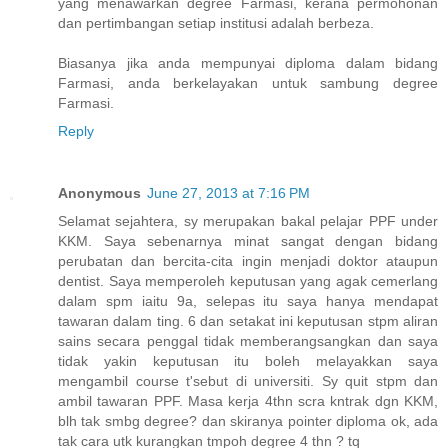
yang menawarkan degree Farmasi, kerana permohonan
dan pertimbangan setiap institusi adalah berbeza.
Biasanya jika anda mempunyai diploma dalam bidang
Farmasi, anda berkelayakan untuk sambung degree
Farmasi.
Reply
Anonymous
June 27, 2013 at 7:16 PM
Selamat sejahtera, sy merupakan bakal pelajar PPF under
KKM. Saya sebenarnya minat sangat dengan bidang
perubatan dan bercita-cita ingin menjadi doktor ataupun
dentist. Saya memperoleh keputusan yang agak cemerlang
dalam spm iaitu 9a, selepas itu saya hanya mendapat
tawaran dalam ting. 6 dan setakat ini keputusan stpm aliran
sains secara penggal tidak memberangsangkan dan saya
tidak yakin keputusan itu boleh melayakkan saya
mengambil course t'sebut di universiti. Sy quit stpm dan
ambil tawaran PPF. Masa kerja 4thn scra kntrak dgn KKM,
blh tak smbg degree? dan skiranya pointer diploma ok, ada
tak cara utk kurangkan tmpoh degree 4 thn ? tq