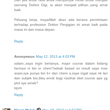
Dan jika anda rasa anda mempunyai minat untuk menjadi
seorang Doktor Gigi, ia akan menjadi pilihan yang amat
baik.
Peluang kerja, insyaAllah akan ada kerana permintaan
terhadap profession Doktor Pergigian ini amat baik pada
masa ini dan masa depan.
Reply
Anonymous
May 12, 2013 at 4:03 PM
salam,,saya ingin bertanya, major course dalam bidang
farmasi ni bio or chem?sebab based on result saye mse
asasi,sye punye bio b+ dan chem a,saye ingat saye nk lari
dari subjek bio,bley encik bagi nasihat sket course ape yg
ptot sye amek?
tqvm
Reply
Nizam Malek
May 18, 2013 at 4:57 PM