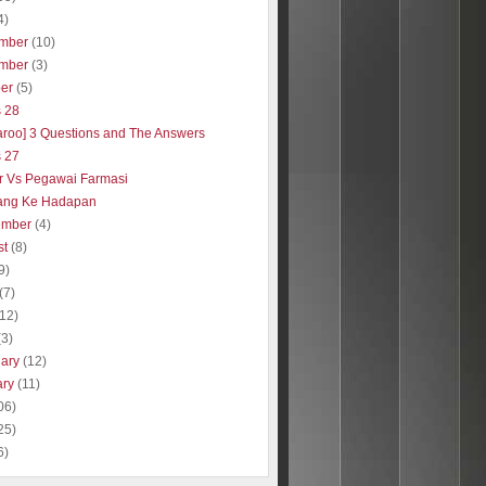
4)
mber
(10)
mber
(3)
ber
(5)
s 28
aroo] 3 Questions and The Answers
s 27
r Vs Pegawai Farmasi
ang Ke Hadapan
ember
(4)
st
(8)
9)
(7)
(12)
(3)
uary
(12)
ary
(11)
06)
25)
6)