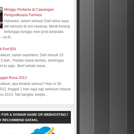
Minggu Pertama di Cawangan
Penguatkuasa Farmasi
Halowee, salam semua! Dah lama saya
tak menulis di sini rasanya. Mesti korang
tertunggu-tunggu new post daripada
.=p Al...
i Port BSI
aikum, salam sejahtera. Dah masuk 10
13 dah.. Pantas masa berlalu, seminggu
 tu saja.. Best sebab masa ...
nggal Rona 2012
aikum, apa khabar semua? Hari ni 30
12, tinggal 1 hari saja lagi sebelum masuk
ru 2013. Tak sangka, begitu...
 FOR A DOMAIN NAME OR WEBHOSTING?
LY RECOMMEND DATAKL