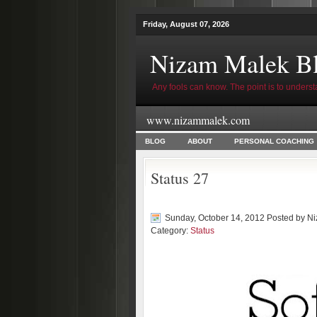
Friday, August 07, 2026
Nizam Malek B
Any fools can know. The point is to underst
www.nizammalek.com
BLOG
ABOUT
PERSONAL COACHING
Status 27
Sunday, October 14, 2012 Posted by
Ni
Category:
Status