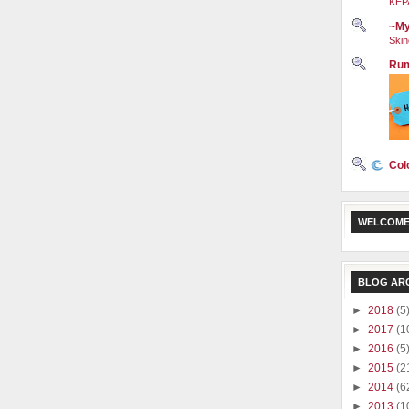
KEP
~My
Skin
Rum
Col
WELCOME
BLOG AR
►
2018
(5
►
2017
(1
►
2016
(5
►
2015
(2
►
2014
(6
►
2013
(1