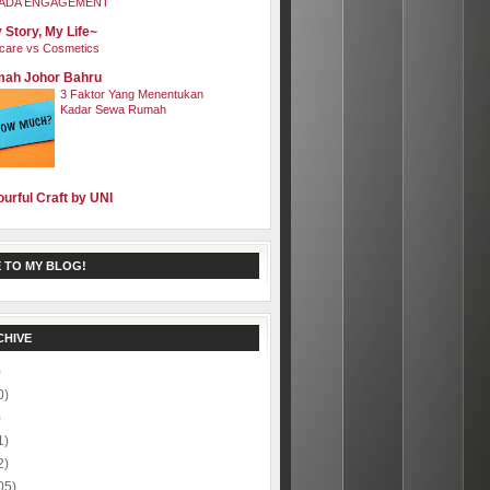
ADA ENGAGEMENT
 Story, My Life~
care vs Cosmetics
ah Johor Bahru
3 Faktor Yang Menentukan
Kadar Sewa Rumah
ourful Craft by UNI
 TO MY BLOG!
CHIVE
)
0)
)
1)
2)
05)