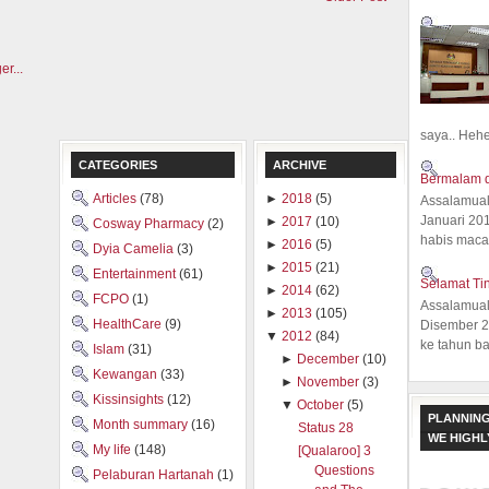
saya.. Hehe.
CATEGORIES
ARCHIVE
Bermalam d
Articles
(78)
►
2018
(5)
Assalamual
Januari 20
►
2017
(10)
Cosway Pharmacy
(2)
habis macam
►
2016
(5)
Dyia Camelia
(3)
►
2015
(21)
Entertainment
(61)
Selamat Ti
►
2014
(62)
FCPO
(1)
Assalamual
►
2013
(105)
HealthCare
(9)
Disember 20
▼
2012
(84)
ke tahun ba
Islam
(31)
►
December
(10)
Kewangan
(33)
►
November
(3)
Kissinsights
(12)
▼
October
(5)
PLANNING
Month summary
(16)
Status 28
WE HIGH
My life
(148)
[Qualaroo] 3
Questions
Pelaburan Hartanah
(1)