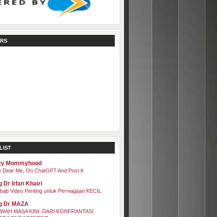
RS
LIST
zy Mommyhood
 Dear Me, On ChatGPT And Post It
 Dr Irfan Khairi
bab Video Penting untuk Perniagaan KECIL
g Dr MAZA
WAH MASA KINI: DARI KONFRANTASI