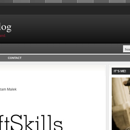
log
and.
CONTACT
IT'S ME!
zam Malek