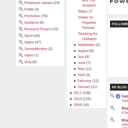
and The
Pelaburan Saham
(24)
Answers
Politik
(3)
Status 27
Promotion
(79)
Doktor Vs
Qualaroo
(6)
Pegawai
FOLLOWE
Farmasi
Research Project
(15)
Pandang Ke
Sport
(18)
Hadapan
Status
(47)
►
September
(4)
SurveyMonkey
(2)
►
August
(8)
Video
(7)
►
July
(9)
Vlog
(9)
►
June
(7)
►
May
(12)
►
April
(3)
►
February
(12)
►
January
(11)
MY BLOG 
►
2011
(106)
Sal
►
2010
(125)
Type
►
2009
(16)
Blog
4 Se
Blo
DAK