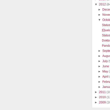
▼
2012
(8
►
Dece
►
Nove
▼
Octo
Statu
[Qual
Statu
Dokto
Pand
►
Sept
►
Augu
►
July
(
►
June
►
May
►
April
►
Febr
►
Janu
►
2011
(1
►
2010
(1
►
2009
(1