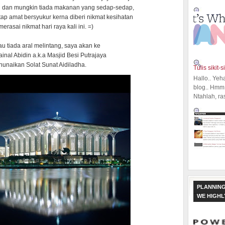
 dan mungkin tiada makanan yang sedap-sedap,
etap amat bersyukur kerna diberi nikmat kesihatan
merasai nikmat hari raya kali ini. =)
au tiada aral melintang, saya akan ke
inal Abidin a.k.a Masjid Besi Putrajaya
unaikan Solat Sunat Aidiladha.
Tulis sikit-si
Hallo.. Yeh
blog.. Hmm,
Ntahlah, ra
PLANNING
WE HIGH