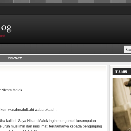
log
and.
CONTACT
IT'S ME!
y
Nizam Malek
ikum warahmatulLahi wabarokatuh,
ha kali ini, Saya Nizam Malek ingin mengambil kesempatan
luruh muslimin dan muslimat, terutamanya kepada pengunjung