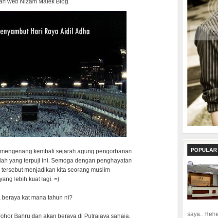
an web Nizam Malek Blog.
POPULAR
a mengenang kembali sejarah agung pengorbanan
lah yang terpuji ini. Semoga dengan penghayatan
tersebut menjadikan kita seorang muslim
yang lebih kuat lagi. =)
 beraya kat mana tahun ni?
saya.. Hehe.
 Johor Bahru dan akan beraya di Putrajaya sahaja.