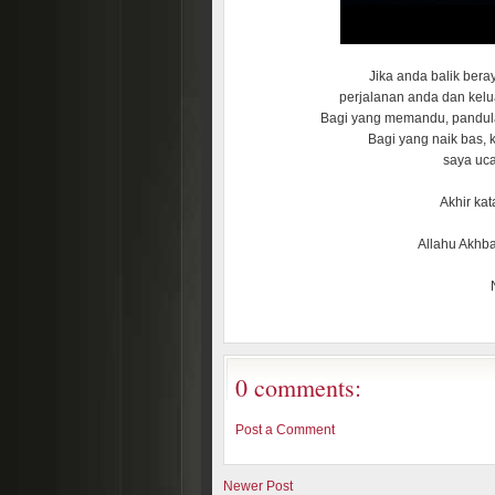
Jika anda balik ber
perjalanan anda dan kelu
Bagi yang memandu, pandulah
Bagi yang naik bas, 
saya uc
Akhir kat
Allahu Akhba
0 comments:
Post a Comment
Newer Post