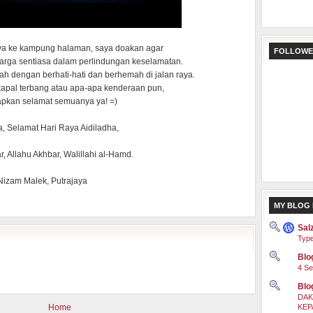
aya ke kampung halaman, saya doakan agar
FOLLOWE
arga sentiasa dalam perlindungan keselamatan.
 dengan berhati-hati dan berhemah di jalan raya.
kapal terbang atau apa-apa kenderaan pun,
apkan selamat semuanya ya! =)
a, Selamat Hari Raya Aidiladha,
r, Allahu Akhbar, Walillahi al-Hamd.
Nizam Malek, Putrajaya
MY BLOG 
Sal
Type
Blog
4 Se
Blo
DAK
Home
KEP