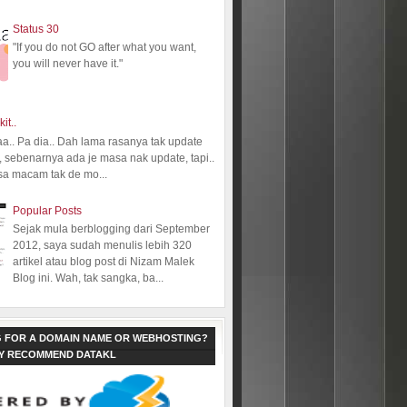
Status 30
"If you do not GO after what you want,
you will never have it."
kit..
aa.. Pa dia.. Dah lama rasanya tak update
 sebenarnya ada je masa nak update, tapi..
sa macam tak de mo...
Popular Posts
Sejak mula berblogging dari September
2012, saya sudah menulis lebih 320
artikel atau blog post di Nizam Malek
Blog ini. Wah, tak sangka, ba...
 FOR A DOMAIN NAME OR WEBHOSTING?
LY RECOMMEND DATAKL