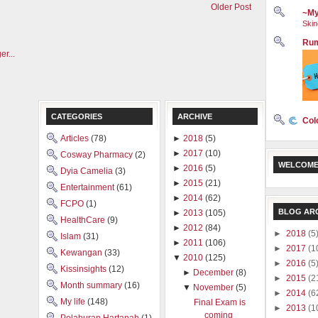
Older Post
~My
Skin
Rum
CATEGORIES
ARCHIVE
Col
Articles
(78)
►
2018
(5)
►
2017
(10)
Cosway Pharmacy
(2)
WELCOME
►
2016
(5)
Dyia Camelia
(3)
►
2015
(21)
Entertainment
(61)
►
2014
(62)
FCPO
(1)
BLOG AR
►
2013
(105)
HealthCare
(9)
►
2012
(84)
►
2018
(5
Islam
(31)
►
2011
(106)
►
2017
(1
Kewangan
(33)
▼
2010
(125)
►
2016
(5
Kissinsights
(12)
►
December
(8)
►
2015
(2
Month summary
(16)
▼
November
(5)
►
2014
(6
My life
(148)
Final Exam is
►
2013
(1
coming