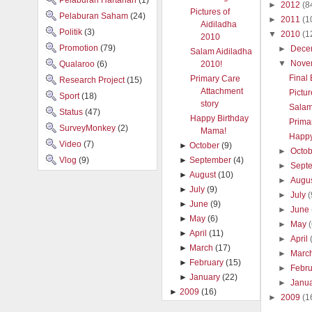
Pelaburan Hartanah
(1)
►
2012
(8
Pictures of
Pelaburan Saham
(24)
►
2011
(1
Aidiladha
Politik
(3)
▼
2010
(1
2010
Promotion
(79)
►
Dece
Salam Aidiladha
▼
Nove
Qualaroo
(6)
2010!
Final
Primary Care
Research Project
(15)
Attachment
Pictur
Sport
(18)
story
Salam
Status
(47)
Happy Birthday
Prima
SurveyMonkey
(2)
Mama!
Happy
Video
(7)
►
October
(9)
►
Octo
Vlog
(9)
►
September
(4)
►
Sept
►
August
(10)
►
Augu
►
July
(9)
►
July
(
►
June
(9)
►
June
►
May
(6)
►
May
►
April
(11)
►
April
►
March
(17)
►
Marc
►
February
(15)
►
Febr
►
January
(22)
►
Janu
►
2009
(16)
►
2009
(1