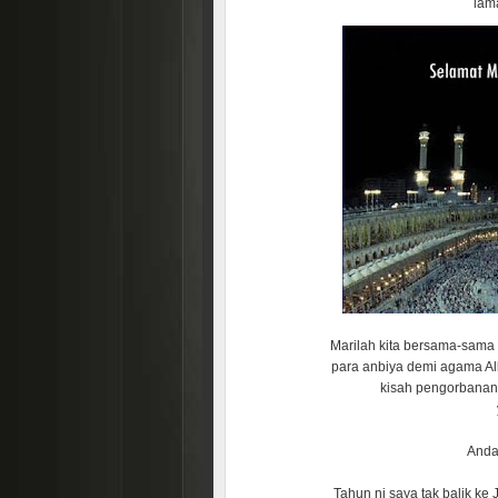
lam
Marilah kita bersama-sam
para anbiya demi agama Al
kisah pengorbanan 
Anda
Tahun ni saya tak balik ke