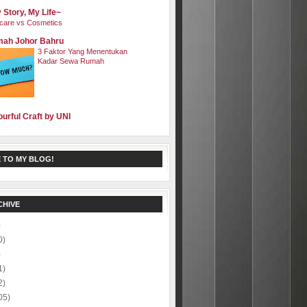
 Story, My Life~
care vs Cosmetics
ah Johor Bahru
3 Faktor Yang Menentukan
Kadar Sewa Rumah
ourful Craft by UNI
 TO MY BLOG!
CHIVE
)
0)
)
1)
2)
05)