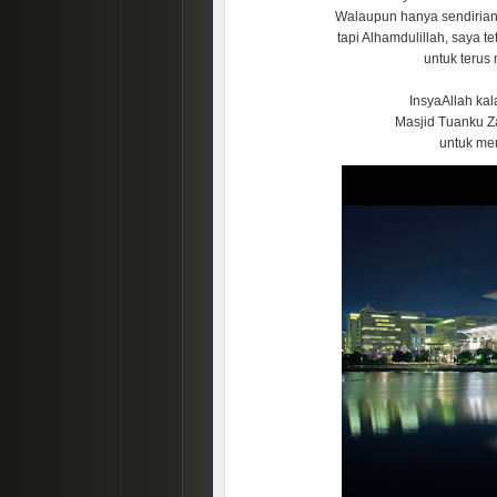
Walaupun hanya sendirian
tapi Alhamdulillah, saya t
untuk terus 
InsyaAllah kal
Masjid Tuanku Za
untuk men