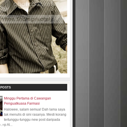
 POSTS
Minggu Pertama di Cawangan
Penguatkuasa Farmasi
Halowee, salam semua! Dah lama saya
tak menulis di sini rasanya. Mesti korang
tertunggu-tunggu new post daripada
.=p Al...