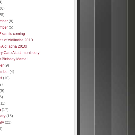
4)
06)
25)
mber
(8)
mber
(5)
 Exam is coming
es of Aidiladha 2010
 Aidiladha 2010!
ry Care Attachment story
 Birthday Mama!
ber
(9)
ember
(4)
st
(10)
9)
(9)
(6)
(11)
h
(17)
uary
(15)
ary
(22)
6)