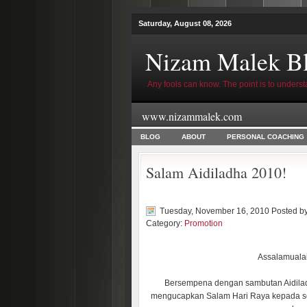
Saturday, August 08, 2026
Nizam Malek B
Any fools can know. The point is to underst
www.nizammalek.com
BLOG
ABOUT
PERSONAL COACHING
Salam Aidiladha 2010!
Tuesday, November 16, 2010 Posted b
Category:
Promotion
Assalamuala
Bersempena dengan sambutan Aidilad
mengucapkan Salam Hari Raya kepada se