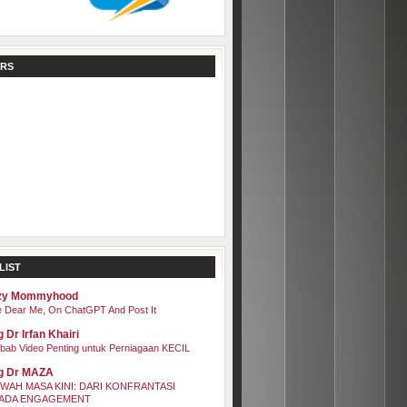
RS
LIST
zy Mommyhood
 Dear Me, On ChatGPT And Post It
 Dr Irfan Khairi
bab Video Penting untuk Perniagaan KECIL
g Dr MAZA
WAH MASA KINI: DARI KONFRANTASI
ADA ENGAGEMENT